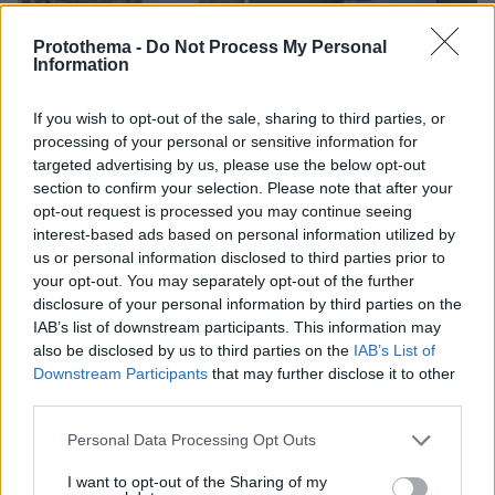
Protothema -
Do Not Process My Personal
Information
If you wish to opt-out of the sale, sharing to third parties, or
processing of your personal or sensitive information for
targeted advertising by us, please use the below opt-out
section to confirm your selection. Please note that after your
opt-out request is processed you may continue seeing
interest-based ads based on personal information utilized by
us or personal information disclosed to third parties prior to
your opt-out. You may separately opt-out of the further
disclosure of your personal information by third parties on the
05.08.2026, 19:53
IAB’s list of downstream participants. This information may
Ζευγάρι Βρετανών με 3 παιδιά πούλησαν τα πάντα
also be disclosed by us to third parties on the
IAB’s List of
για να αγοράσουν σπίτι στην Αιγιάλεια,
Downstream Participants
that may further disclose it to other
καταστράφηκε από την πυρκαγιά λίγο πριν
third parties.
μετακομίσουν, φωτογραφίες
Please note that this website/app uses one or more Google
Personal Data Processing Opt Outs
services and may gather and store information including but
not limited to your visit or usage behaviour. You may click to
I want to opt-out of the Sharing of my