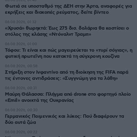
06.08.2026, 01:46
Φωτιά σε υποσταθμό της ΔΕΗ στην Άρτα, αναφορές για
εκρήξεις και διακοπές ρεύματος, δείτε βίντεο
06.08.2026, 01:32
«Χρυσά» θωρηκτά: Έως 275 δισ. δολάρια θα κοστίσει ο
στόλος της κλάσης «Ντόναλντ Τραμπ»
06.08.2026, 01:00
Τόφου: Τι είναι και πώς μαγειρεύεται το «τυρί σόγιας», η
φυτική πρωτεΐνη που κατακτά τη σύγχρονη κουζίνα
06.08.2026, 00:58
Στήριξη στον Ινφαντίνο από τη διοίκηση της FIFA παρά
τις έντονες αντιδράσεις: «Συγγνώμη για τα λάθη»
06.08.2026, 00:31
Μαύρη Θάλασσα: Πλήγμα από drone στο φορτηγό πλοίο
«Emil» ανοικτά της Ουκρανίας
06.08.2026, 00:30
Γερμανικός Ποιμενικός και λύκος: Πού διαφέρουν τα
δύο αυτά ζώα
06.08.2026, 00:22