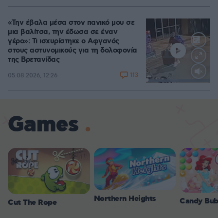
«Την έβαλα μέσα στον πανικό μου σε
μια βαλίτσα, την έδωσα σε έναν
γέρο»: Τι ισχυρίστηκε ο Αφγανός
στους αστυνομικούς για τη δολοφονία
της Βρετανίδας
113
05.08.2026, 12:26
Loaded
:
100.00%
Games
Northern Heights
Candy Bub
Cut The Rope