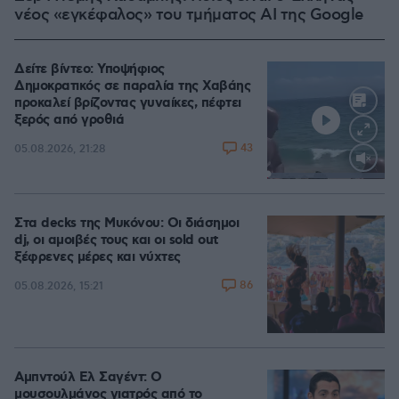
νέος «εγκέφαλος» του τμήματος AI της Google
Δείτε βίντεο: Υποψήφιος
Δημοκρατικός σε παραλία της Χαβάης
προκαλεί βρίζοντας γυναίκες, πέφτει
ξερός από γροθιά
43
05.08.2026, 21:28
Loaded
:
100.00%
Στα decks της Μυκόνου: Οι διάσημοι
dj, οι αμοιβές τους και οι sold out
ξέφρενες μέρες και νύχτες
86
05.08.2026, 15:21
Αμπντούλ Ελ Σαγέντ: Ο
μουσουλμάνος γιατρός από το