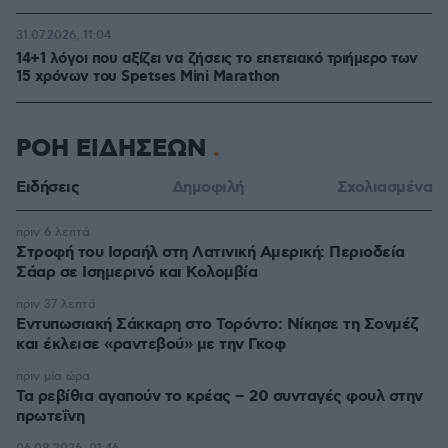
31.07.2026, 11:04
14+1 λόγοι που αξίζει να ζήσεις το επετειακό τριήμερο των
15 χρόνων του Spetses Mini Marathon
ΡΟΗ ΕΙΔΗΣΕΩΝ
Ειδήσεις
Δημοφιλή
Σχολιασμένα
πριν 6 λεπτά
Στροφή του Ισραήλ στη Λατινική Αμερική: Περιοδεία
Σάαρ σε Ισημερινό και Κολομβία
πριν 37 λεπτά
Εντυπωσιακή Σάκκαρη στο Τορόντο: Νίκησε τη Σονμέζ
και έκλεισε «ραντεβού» με την Γκοφ
πριν μία ώρα
Τα ρεβίθια αγαπούν το κρέας – 20 συνταγές φουλ στην
πρωτεΐνη