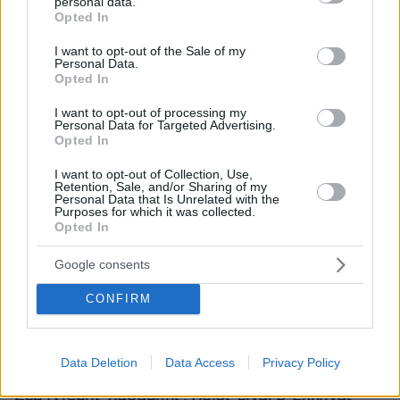
personal data.
grant or deny consent to Google and its third-party tags to
Opted In
use your data for below specified purposes in below Google
consent section.
I want to opt-out of the Sale of my
Personal Data.
Opted In
I want to opt-out of processing my
Personal Data for Targeted Advertising.
Opted In
I want to opt-out of Collection, Use,
Retention, Sale, and/or Sharing of my
Personal Data that Is Unrelated with the
Purposes for which it was collected.
Opted In
Google consents
CONFIRM
Data Deletion
Data Access
Privacy Policy
05.08.2026, 21:43
Σερ Ντέμης Χασάμπης: Ποιος είναι ο Έλληνας