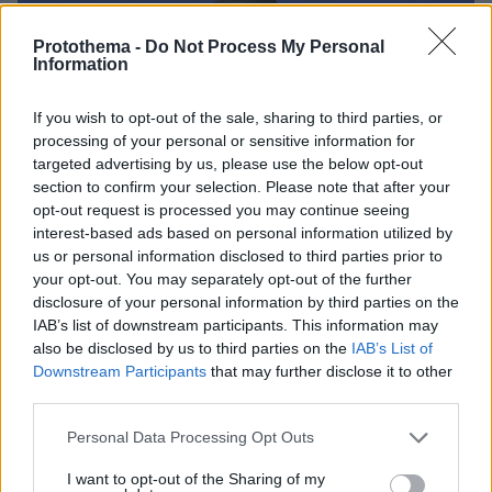
Protothema -
Do Not Process My Personal
Information
If you wish to opt-out of the sale, sharing to third parties, or
processing of your personal or sensitive information for
targeted advertising by us, please use the below opt-out
section to confirm your selection. Please note that after your
opt-out request is processed you may continue seeing
interest-based ads based on personal information utilized by
us or personal information disclosed to third parties prior to
your opt-out. You may separately opt-out of the further
disclosure of your personal information by third parties on the
IAB’s list of downstream participants. This information may
also be disclosed by us to third parties on the
IAB’s List of
Downstream Participants
that may further disclose it to other
third parties.
Please note that this website/app uses one or more Google
Personal Data Processing Opt Outs
13
21.07.2026, 10:20
services and may gather and store information including but
Μαρινάκης για ΟΠΕΚΕΠΕ: Ο Ανδρουλάκης ως άλλος
not limited to your visit or usage behaviour. You may click to
I want to opt-out of the Sharing of my