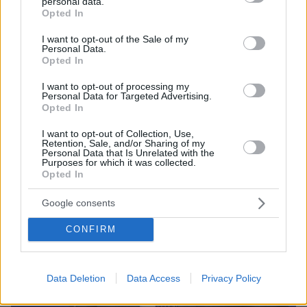
personal data.
εισαγγελέας έκρινε ενόχους 13 βουλευτές
grant or deny consent to Google and its third-party tags to
Opted In
use your data for below specified purposes in below Google
«Πάνω από 1 δισ. ευρώ ο δημοσιονομικός χώρος
consent section.
I want to opt-out of the Sale of my
ενόψει της ΔΕΘ», ανέφερε ο κυβερνητικός
Personal Data.
εκπρόσωπος
Opted In
I want to opt-out of processing my
Personal Data for Targeted Advertising.
Opted In
I want to opt-out of Collection, Use,
Retention, Sale, and/or Sharing of my
Personal Data that Is Unrelated with the
Purposes for which it was collected.
Opted In
Google consents
CONFIRM
Data Deletion
Data Access
Privacy Policy