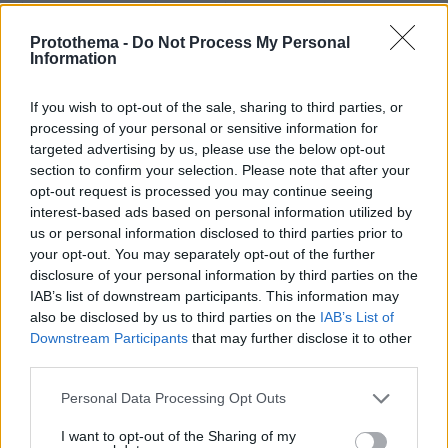
έστησαν εταιρεία διαχείρισης ακινήτων
βραχυχρόνιας ενοικίασης και παροχής
Protothema -
Do Not Process My Personal
Information
υπηρεσιών που καλύπτουν κάθε ανάγκη
συντήρησης. Πλέον, όπως αναφέρεται στην
If you wish to opt-out of the sale, sharing to third parties, or
ιστοσελίδα της εταιρείας, συνεργάζονται με
processing of your personal or sensitive information for
πάνω από ένα εκατομμύριο ιδιοκτήτες
targeted advertising by us, please use the below opt-out
ακινήτων βραχυχρόνιας μίσθωσης.
section to confirm your selection. Please note that after your
opt-out request is processed you may continue seeing
interest-based ads based on personal information utilized by
Η εταιρεία απογειώθηκε, το ζευγάρι απέκτησε
us or personal information disclosed to third parties prior to
δύο σπίτια στις ΗΠΑ και τελικά το 2020
your opt-out. You may separately opt-out of the further
εγκαταστάθηκε με τα δίδυμα στην Ελλάδα,
disclosure of your personal information by third parties on the
διατηρώντας τις επιχειρηματικές
IAB’s list of downstream participants. This information may
also be disclosed by us to third parties on the
IAB’s List of
δραστηριότητες. Τα πράγματα όμως δεν
Downstream Participants
that may further disclose it to other
εξελίχθηκαν όπως θα ήθελαν, αφού έναν
third parties.
χρόνο μετά η ρήξη ανάμεσά τους ήταν
Please note that this website/app uses one or more Google
οριστική. Εκείνος ζήτησε διαζύγιο και
Personal Data Processing Opt Outs
services and may gather and store information including but
επέστρεψε στις ΗΠΑ ακολουθώντας
not limited to your visit or usage behaviour. You may click to
I want to opt-out of the Sharing of my