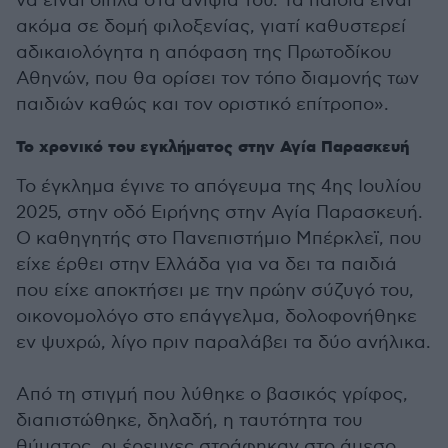
να είναι δίπλα στα ανίψια του. Τα παιδιά είναι
ακόμα σε δομή φιλοξενίας, γιατί καθυστερεί
αδικαιολόγητα η απόφαση της Πρωτοδίκου
Αθηνών, που θα ορίσει τον τόπο διαμονής των
παιδιών καθώς και τον οριστικό επίτροπο».
Το χρονικό του εγκλήματος στην Αγία Παρασκευή
Το έγκλημα έγινε το απόγευμα της 4ης Ιουλίου
2025, στην οδό Ειρήνης στην Αγία Παρασκευή.
Ο καθηγητής στο Πανεπιστήμιο Μπέρκλεϊ, που
είχε έρθει στην Ελλάδα για να δει τα παιδιά
που είχε αποκτήσει με την πρώην σύζυγό του,
οικονομολόγο στο επάγγελμα, δολοφονήθηκε
εν ψυχρώ, λίγο πριν παραλάβει τα δύο ανήλικα.
Από τη στιγμή που λύθηκε ο βασικός γρίφος,
διαπιστώθηκε, δηλαδή, η ταυτότητα του
θύματος, οι έρευνες στράφηκαν στο άμεσο