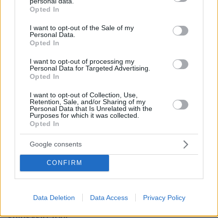
personal data.
ακαδημαϊκή καριέρα ως καθηγητής
grant or deny consent to Google and its third-party tags to
Opted In
Μάρκετινγκ στο περίφημο Πανεπιστήμιο
use your data for below specified purposes in below Google
consent section.
Μπέρκλεϊ.
I want to opt-out of the Sale of my
Personal Data.
Opted In
Η σχέση ανάμεσα στο πρώην ζευγάρι έγινε
I want to opt-out of processing my
εκρηκτική: διαμάχες για τα παιδιά και την
Personal Data for Targeted Advertising.
Opted In
περιουσία που είχαν αποκτήσει. Σύμφωνα με τη
δικαστική απόφαση, ο καθηγητής είχε τη
I want to opt-out of Collection, Use,
Retention, Sale, and/or Sharing of my
δυνατότητα να βλέπει κάθε χρόνο τα παιδιά
Personal Data that Is Unrelated with the
του τα Χριστούγεννα και έναν μήνα το
Purposes for which it was collected.
Opted In
καλοκαίρι. Τώρα, μετά τη σύλληψη της μητέρας
τους, τα παιδιά με εισαγγελική εντολή
Google consents
βρίσκονται σε νοσοκομείο όπου
CONFIRM
παρακολουθούνται από ειδικούς, ενώ τις
επόμενες ημέρες η γιαγιά και ο θείος τους από
την πλευρά του πατέρα τους αναμένεται να
Data Deletion
Data Access
Privacy Policy
καταθέσουν αίτημα για να αναλάβουν την
επιμέλειά τους.