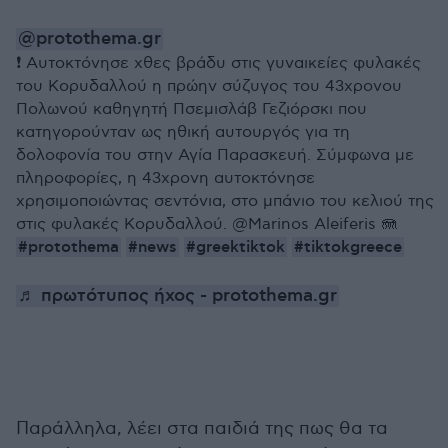
@protothema.gr
❗ Aυτοκτόνησε χθες βράδυ στις γυναικείες φυλακές
του Κορυδαλλού η πρώην σύζυγος του 43χρονου
Πολωνού καθηγητή Πσεμισλάβ Γεζιόρσκι που
κατηγορούνταν ως ηθική αυτουργός για τη
δολοφονία του στην Αγία Παρασκευή. Σύμφωνα με
πληροφορίες, η 43χρονη αυτοκτόνησε
χρησιμοποιώντας σεντόνια, στο μπάνιο του κελιού της
στις φυλακές Κορυδαλλού. @Marinos Aleiferis 🪼
#protothema
#news
#greektiktok
#tiktokgreece
♬ πρωτότυπος ήχος - protothema.gr
Παράλληλα, λέει στα παιδιά της πως θα τα