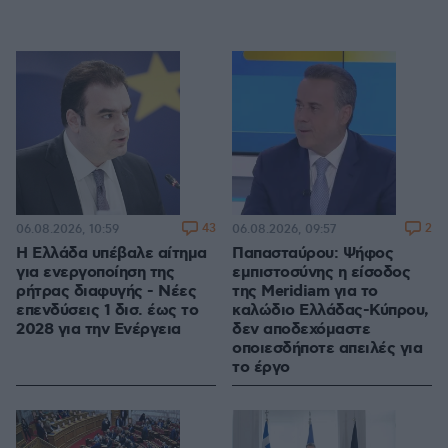
43
2
06.08.2026, 10:59
06.08.2026, 09:57
Η Ελλάδα υπέβαλε αίτημα
Παπασταύρου: Ψήφος
για ενεργοποίηση της
εμπιστοσύνης η είσοδος
ρήτρας διαφυγής - Νέες
της Meridiam για το
επενδύσεις 1 δισ. έως το
καλώδιο Ελλάδας-Κύπρου,
2028 για την Ενέργεια
δεν αποδεχόμαστε
οποιεσδήποτε απειλές για
το έργο