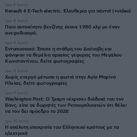
πριν 5 λεπτά
Renault 4 E-Tech electric: Ελευθερία για πάντα! (+video)
πριν 8 λεπτά
Ποιο αυτοκίνητο βενζίνης έκανε 1.980 χλμ με έναν
ανεφοδιασμό;
πριν 8 λεπτά
Εντυπωσιακό: Έπεσε η στάθμη του Δούναβη και
φάνηκαν τα θεμέλια αρχαίας γέφυρας του Μεγάλου
Κωνσταντίνου, δείτε φωτογραφίες
πριν 8 λεπτά
Χωρίς ενεργό μέτωπο η φωτιά στην Aγία Μαρίνα
Ηλείας, δείτε φωτογραφίες
πριν 9 λεπτά
Washington Post: Ο Τραμπ «έχρισε» διάδοχό του τον
Βανς, είπε σε δωρητές των Ρεπουμπλικανών ότι θέλει
να τον δει πρόεδρο το 2028
πριν 10 λεπτά
Η απόλυτη υποκρισία του Ελληνικού κράτους με τα
ηλεκτρικά