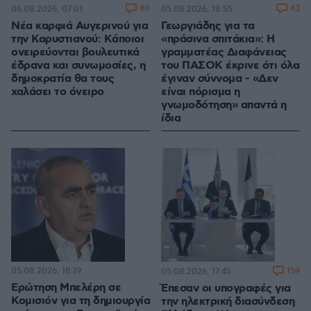
48
43
06.08.2026, 07:01
05.08.2026, 18:55
Νέα καρφιά Αυγερινού για
Γεωργιάδης για τα
την Καρυστιανού: Kάποιοι
«πράσινα σπιτάκια»: Η
ονειρεύονται βουλευτικά
γραμματέας Διαφάνειας
έδρανα και συνωμοσίες, η
του ΠΑΣΟΚ έκρινε ότι όλα
δημοκρατία θα τους
έγιναν σύννομα - «Δεν
χαλάσει το όνειρο
είναι πόρισμα η
γνωμοδότηση» απαντά η
ίδια
05.08.2026, 18:19
159
05.08.2026, 17:45
Ερώτηση Μπελέρη σε
Έπεσαν οι υπογραφές για
Κομισιόν για τη δημιουργία
την ηλεκτρική διασύνδεση