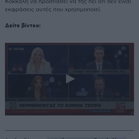
Κόκκαλη να προσπαθεί να της πει ότι δεν είναι
εκφράσεις αυτές που χρησιμοποιεί.
Δείτε βίντεο:
0
seconds
of
1
minute,