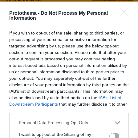
της από μακιγιέρ
247
06.08.2026, 09:18
Protothema -
Do Not Process My Personal
Information
If you wish to opt-out of the sale, sharing to third parties, or
Δημήτρης Ξανθάκης: Η γνήσια λαϊκή
processing of your personal or sensitive information for
φωνή, οι συνεργασίες, τα κορυφαία
targeted advertising by us, please use the below opt-out
του τραγούδια, γιατί δεν έκανε
section to confirm your selection. Please note that after your
καριέρα σε μεγάλες πίστες
opt-out request is processed you may continue seeing
16
06.08.2026, 16:32
interest-based ads based on personal information utilized by
us or personal information disclosed to third parties prior to
your opt-out. You may separately opt-out of the further
disclosure of your personal information by third parties on the
55χρονος στην Κρήτη πείσθηκε ότι
IAB’s list of downstream participants. This information may
ιστοσελίδα θα του εξασφάλιζε
also be disclosed by us to third parties on the
IAB’s List of
αποδόσεις σε μετοχές και έχασε
Downstream Participants
that may further disclose it to other
€100.000
third parties.
65
06.08.2026, 11:01
Please note that this website/app uses one or more Google
Personal Data Processing Opt Outs
services and may gather and store information including but
not limited to your visit or usage behaviour. You may click to
I want to opt-out of the Sharing of my