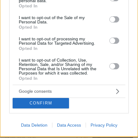
personal data.
grant or deny consent to Google and its third-party tags to
Μυστήριο με το ραντεβού Πεζεσκιάν -
Opted In
use your data for below specified purposes in below Google
Χαμενεΐ στην Τεχεράνη: Βρέθηκαν σε
ένα σκοτεινό αυτοκίνητο, άκουγαν,
consent section.
I want to opt-out of the Sale of my
αλλά δεν έβλεπαν ο ένας τον άλλο
Personal Data.
Opted In
51
06.08.2026, 13:37
I want to opt-out of processing my
Personal Data for Targeted Advertising.
Opted In
Με κλαρίνα και μοιρολόγια το
I want to opt-out of Collection, Use,
τελευταίο αντίο στον Λάκη Χαλκιά στο
Retention, Sale, and/or Sharing of my
Personal Data that Is Unrelated with the
A' Νεκροταφείο, συντετριμμένη η
Purposes for which it was collected.
οικογένειά του
Opted In
22
06.08.2026, 13:10
Google consents
CONFIRM
Καρχαρίες τίγρεις, οι «σκουπιδοφάγοι»
του ωκεανού: Τρώνε από αχινούς
μέχρι γάτες και προφυλακτικά,
Data Deletion
Data Access
Privacy Policy
αψηφούν ακόμη και τους τυφώνες