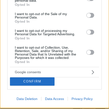
personal data.
grant or deny consent to Google and its third-party tags to
Opted In
use your data for below specified purposes in below Google
consent section.
I want to opt-out of the Sale of my
Personal Data.
06.08.2026, 12:32
Opted In
Η αποκαλυπτική κατάθεση της συζύγου του
Αφγανού: Πώς γνωρίσαμε τη Λίσα, γιατί
I want to opt-out of processing my
υποψιάστηκα ότι ήταν το πτώμα στη βαλίτσα
Personal Data for Targeted Advertising.
Opted In
I want to opt-out of Collection, Use,
Νεαρή γυναίκα με ακατέργαστη
Retention, Sale, and/or Sharing of my
ομορφιά από την Αιθιοπία έγινε viral,
Personal Data that Is Unrelated with the
δείτε την εντυπωσιακή μεταμόρφωσή
Purposes for which it was collected.
της από μακιγιέρ
Opted In
254
06.08.2026, 09:18
Google consents
CONFIRM
Δημήτρης Ξανθάκης: Η γνήσια λαϊκή
φωνή, οι συνεργασίες, τα κορυφαία
Data Deletion
Data Access
Privacy Policy
του τραγούδια, γιατί δεν έκανε
καριέρα σε μεγάλες πίστες