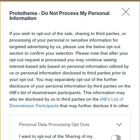
να τον υποπτεύεται για τη δολοφονία της
Βρετανίδας στην Κυψέλη
Protothema -
Do Not Process My Personal
Information
If you wish to opt-out of the sale, sharing to third parties, or
processing of your personal or sensitive information for
targeted advertising by us, please use the below opt-out
section to confirm your selection. Please note that after your
opt-out request is processed you may continue seeing
interest-based ads based on personal information utilized by
us or personal information disclosed to third parties prior to
your opt-out. You may separately opt-out of the further
disclosure of your personal information by third parties on the
IAB’s list of downstream participants. This information may
also be disclosed by us to third parties on the
IAB’s List of
Downstream Participants
that may further disclose it to other
third parties.
Please note that this website/app uses one or more Google
Personal Data Processing Opt Outs
services and may gather and store information including but
not limited to your visit or usage behaviour. You may click to
I want to opt-out of the Sharing of my