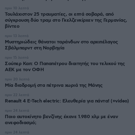
πριν 10 λεπτά
Τουλάχιστον 25 τραυματίες, οι επτά σοβαρά, από
σύγκρουση δύο τραμ στο Γκελζενκίρχεν της Γερμανίας,
βίντεο
πριν 13 λεπτά
Μυστηριώδεις θάνατοι ταράνδων στο αρχιπέλαγος
Σβάλμπαρντ στη Νορβηγία
πριν 15 λεπτά
Σούπερ Καπ: Ο Παπαπέτρου διαιτητής του τελικού της
ΑΕΚ με τον ΟΦΗ
πριν 20 λεπτά
Μία διαδρομή στα πέτρινα χωριά της Μάνης
πριν 22 λεπτά
Renault 4 E-Tech electric: Ελευθερία για πάντα! (+video)
πριν 24 λεπτά
Ποιο αυτοκίνητο βενζίνης έκανε 1.980 χλμ με έναν
ανεφοδιασμό;
πριν 24 λεπτά