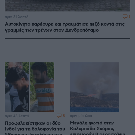
1
πριν 31 λεπτά
Αυτοκίνητο παρέσυρε και τραυμάτισε πεζό κοντά στις
γραμμές των τρένων στον Δενδροπόταμο
8
πριν μία ώρα
πριν 43 λεπτά
Μεγάλη φωτιά στην
Προφυλακίστηκαν οι δύο
Κολυμπάδα Σκύρου,
Ινδοί για τη δολοφονία του
επιχειρούν 8 αεροσκάφη
58χρονου ψυχολόγου στο