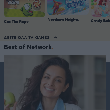
Northern Heights
Candy Bub
Cut The Rope
ΔΕΙΤΕ ΟΛΑ ΤΑ GAMES
Best of Network