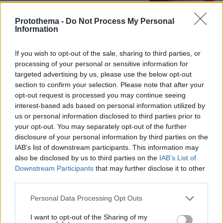
22
06.08.2026, 17:38
Protothema -
Do Not Process My Personal
Information
If you wish to opt-out of the sale, sharing to third parties, or
processing of your personal or sensitive information for
targeted advertising by us, please use the below opt-out
Games
section to confirm your selection. Please note that after your
opt-out request is processed you may continue seeing
interest-based ads based on personal information utilized by
us or personal information disclosed to third parties prior to
your opt-out. You may separately opt-out of the further
disclosure of your personal information by third parties on the
IAB’s list of downstream participants. This information may
also be disclosed by us to third parties on the
IAB’s List of
Northern Heights
Candy Bub
Cut The Rope
Downstream Participants
that may further disclose it to other
third parties.
Please note that this website/app uses one or more Google
ΔΕΙΤΕ ΟΛΑ ΤΑ GAMES
Personal Data Processing Opt Outs
services and may gather and store information including but
not limited to your visit or usage behaviour. You may click to
I want to opt-out of the Sharing of my