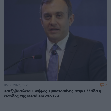
2
06.08.2026, 15:28
Χατζηβασιλείου: Ψήφος εμπιστοσύνης στην Ελλάδα η
είσοδος της Meridiam στο GSI