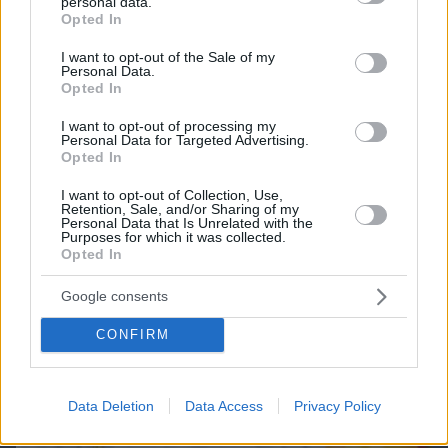
personal data.
grant or deny consent to Google and its third-party tags to
Best of Network
Opted In
use your data for below specified purposes in below Google
consent section.
I want to opt-out of the Sale of my
Personal Data.
Opted In
I want to opt-out of processing my
Personal Data for Targeted Advertising.
Opted In
I want to opt-out of Collection, Use,
Retention, Sale, and/or Sharing of my
Personal Data that Is Unrelated with the
Purposes for which it was collected.
Opted In
Google consents
CONFIRM
Data Deletion
Data Access
Privacy Policy