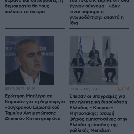
έδρανα και συνωμοσίες, η
του ΠΑΣΟΚ έκρινε ότι όλα
δημοκρατία θα τους
έγιναν σύννομα - «Δεν
χαλάσει το όνειρο
είναι πόρισμα η
γνωμοδότηση» απαντά η
ίδια
05.08.2026, 18:19
161
05.08.2026, 17:45
Ερώτηση Μπελέρη σε
Έπεσαν οι υπογραφές για
Κομισιόν για τη δημιουργία
την ηλεκτρική διασύνδεση
«σύγχρονου Ευρωπαϊκού
Ελλάδας - Κύπρου -
Ταμείου Αντιμετώπισης
Μητσοτάκης: Ισχυρή
Φυσικών Καταστροφών»
ψήφος εμπιστοσύνης στην
Ελλάδα η είσοδος της
γαλλικής Meridiam