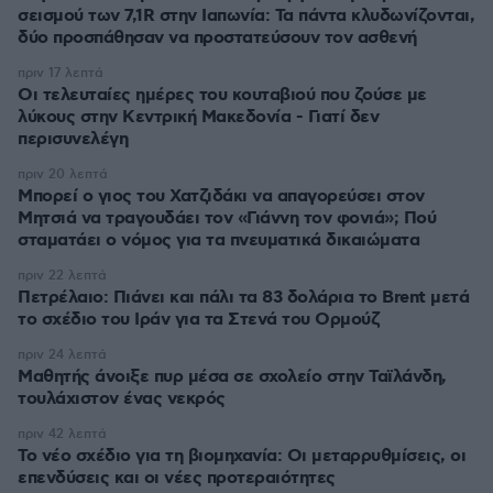
σεισμού των 7,1R στην Ιαπωνία: Τα πάντα κλυδωνίζονται,
δύο προσπάθησαν να προστατεύσουν τον ασθενή
πριν 17 λεπτά
Οι τελευταίες ημέρες του κουταβιού που ζούσε με
λύκους στην Κεντρική Μακεδονία - Γιατί δεν
περισυνελέγη
πριν 20 λεπτά
Μπορεί ο γιος του Χατζιδάκι να απαγορεύσει στον
Μητσιά να τραγουδάει τον «Γιάννη τον φονιά»; Πού
σταματάει ο νόμος για τα πνευματικά δικαιώματα
πριν 22 λεπτά
Πετρέλαιο: Πιάνει και πάλι τα 83 δολάρια το Brent μετά
το σχέδιο του Ιράν για τα Στενά του Ορμούζ
πριν 24 λεπτά
Μαθητής άνοιξε πυρ μέσα σε σχολείο στην Ταϊλάνδη,
τουλάχιστον ένας νεκρός
πριν 42 λεπτά
Το νέο σχέδιο για τη βιομηχανία: Οι μεταρρυθμίσεις, οι
επενδύσεις και οι νέες προτεραιότητες