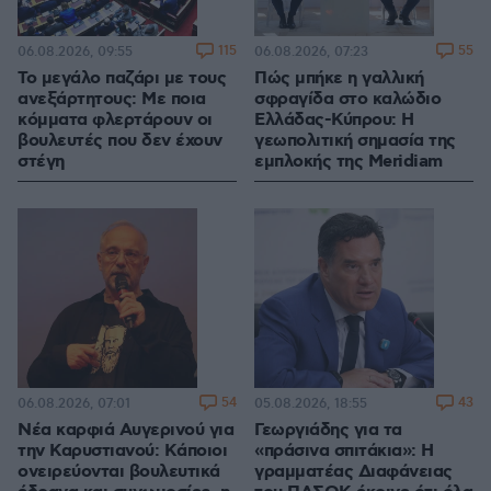
115
55
06.08.2026, 09:55
06.08.2026, 07:23
Το μεγάλο παζάρι με τους
Πώς μπήκε η γαλλική
ανεξάρτητους: Με ποια
σφραγίδα στο καλώδιο
κόμματα φλερτάρουν οι
Ελλάδας-Κύπρου: Η
βουλευτές που δεν έχουν
γεωπολιτική σημασία της
στέγη
εμπλοκής της Meridiam
54
43
06.08.2026, 07:01
05.08.2026, 18:55
Νέα καρφιά Αυγερινού για
Γεωργιάδης για τα
την Καρυστιανού: Kάποιοι
«πράσινα σπιτάκια»: Η
ονειρεύονται βουλευτικά
γραμματέας Διαφάνειας