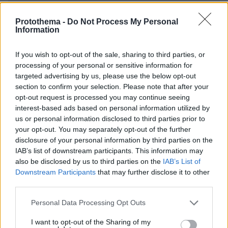
* Υποχρεωτικά πεδία
Protothema -
Do Not Process My Personal
Information
ΡΟΗ ΕΙΔΗΣΕΩΝ
If you wish to opt-out of the sale, sharing to third parties, or
processing of your personal or sensitive information for
Ειδήσεις
Δημοφιλή
Σχολιασμένα
targeted advertising by us, please use the below opt-out
section to confirm your selection. Please note that after your
opt-out request is processed you may continue seeing
πριν 9 λεπτά
Αυτό το ανδρικό σώμα κερδίζει τις εντυπώσεις,
interest-based ads based on personal information utilized by
σύμφωνα με έρευνα – Και δεν έχει κοιλιακούς!
us or personal information disclosed to third parties prior to
your opt-out. You may separately opt-out of the further
πριν 17 λεπτά
disclosure of your personal information by third parties on the
Κλείνει τα μεσάνυχτα ο λόφος Φινόπουλου στην Αθήνα
IAB’s list of downstream participants. This information may
λόγω αυξημένου κινδύνου εκδήλωσης πυρκαγιάς
also be disclosed by us to third parties on the
IAB’s List of
πριν 17 λεπτά
Downstream Participants
that may further disclose it to other
Αργεντινή, Μπαρτσελόνα και Ρεάλ Μαδρίτης
third parties.
αποχαιρέτησαν τον πατέρα του Λιονέλ Μέσι
Please note that this website/app uses one or more Google
Personal Data Processing Opt Outs
πριν 18 λεπτά
services and may gather and store information including but
Φωτιά στη Μικρή Βίγλα της Νάξου, σηκώθηκε ένα
not limited to your visit or usage behaviour. You may click to
I want to opt-out of the Sharing of my
ελικόπτερο