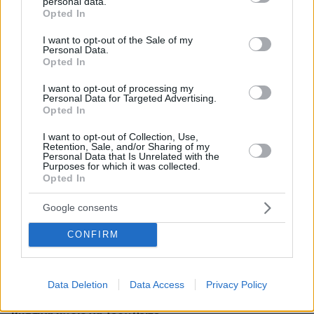
personal data.
grant or deny consent to Google and its third-party tags to
Opted In
use your data for below specified purposes in below Google
πριν 19 λεπτά
Φιλική ήττα για την Χαλ στο ντεμπούτο του Τζολάκη, 2-
consent section.
I want to opt-out of the Sale of my
0 από την Άϊντραχτ
Personal Data.
Opted In
πριν 19 λεπτά
All’Antico Vinaio: Ουρές έξω από ένα από τα καλύτερα
I want to opt-out of processing my
Personal Data for Targeted Advertising.
στέκια για σάντουιτς στον κόσμο
Opted In
πριν 21 λεπτά
Τραγωδία στην Πάρο: Πνίγηκε 4χρονος σε πισίνα beach
I want to opt-out of Collection, Use,
Retention, Sale, and/or Sharing of my
bar
Personal Data that Is Unrelated with the
Purposes for which it was collected.
πριν 26 λεπτά
Opted In
Ο 16χρονος ναυαγοσώστης που έσωσε το μικρό αγόρι
στην Καλιφόρνια συνάντησε τους ηθοποιούς του «νέου»
Google consents
Baywatch, δείτε βίντεο
CONFIRM
πριν 29 λεπτά
Milky Nails: Το μανικιούρ που συνεχίζει να είναι η νο1
επιλογή μας για το καλοκαίρι
Data Deletion
Data Access
Privacy Policy
πριν 29 λεπτά
Πώς να βγάλετε τα κουκούτσια από τα κεράσια και τα