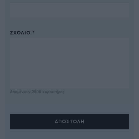
ΣΧΌΛΙΟ *
Απομένουν
2500
χαρακτήρες