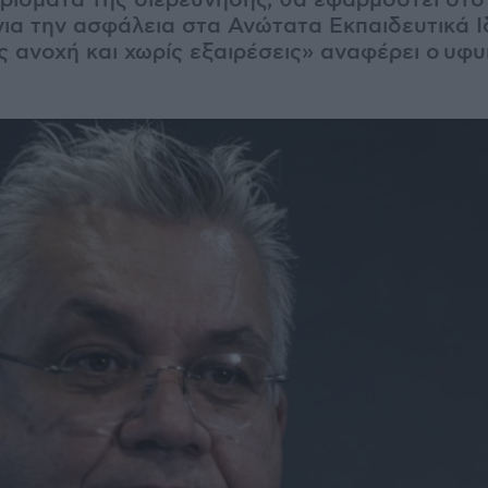
ρίσματα της διερεύνησης, θα εφαρμοστεί στο
 για την ασφάλεια στα Ανώτατα Εκπαιδευτικά Ι
ς ανοχή και χωρίς εξαιρέσεις» αναφέρει ο
υφυ