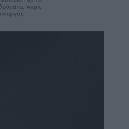
 σύνολό του το
δρύματα, χωρίς
πουργός