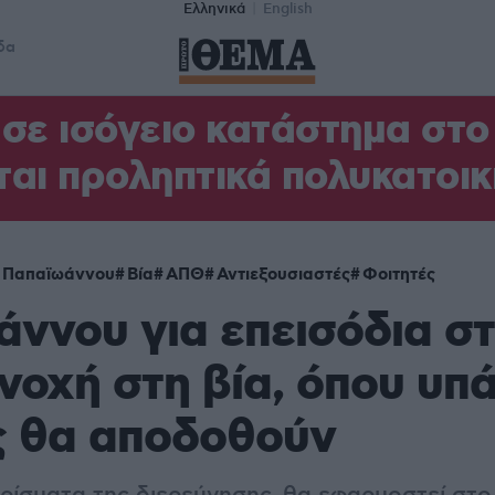
Ελληνικά
English
δα
σε ισόγειο κατάστημα στ
αι προληπτικά πολυκατοικ
 Παπαϊωάννου
Βία
ΑΠΘ
Αντιεξουσιαστές
Φοιτητές
ννου για επεισόδια σ
νοχή στη βία, όπου υπ
ς θα αποδοθούν