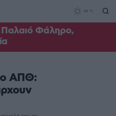
28
°C
ο Παλαιό Φάληρο,
ία
το ΑΠΘ:
άρχουν