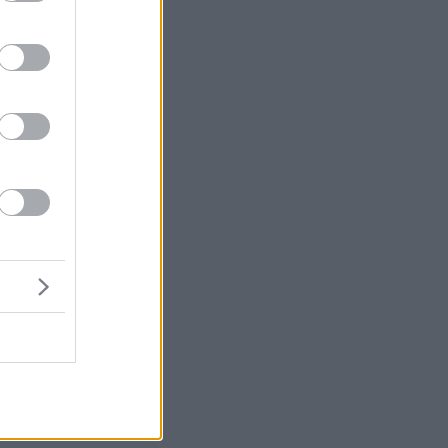
ο
τα
ων