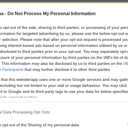
η ανακοίνωση του υφυπουργού Παιδεί
ma -
Do Not Process My Personal Information
με με τον πλέον κατηγορηματικό τρόπο τα
ράδεκτα και επικίνδυνα περιστατικά βίας που
to opt-out of the sale, sharing to third parties, or processing of your per
formation for targeted advertising by us, please use the below opt-out s
στο Αριστοτέλειο Πανεπιστήμιο Θεσσαλονίκη
r selection. Please note that after your opt-out request is processed y
ιθέσεις κουκουλοφόρων και εξτρεμιστικών
eing interest-based ads based on personal information utilized by us or
ίον φοιτητών, εν ώρα ακαδημαϊκής
disclosed to third parties prior to your opt-out. You may separately opt-
losure of your personal information by third parties on the IAB’s list of
. This information may also be disclosed by us to third parties on the
IA
Participants
that may further disclose it to other third parties.
 Παιδείας, Θρησκευμάτων και Αθλητισμού,
 that this website/app uses one or more Google services and may gath
άμεση και διαρκή επικοινωνία με τις αρχές του
including but not limited to your visit or usage behaviour. You may click 
υ. Από την πρώτη στιγμή, ενημερώθηκε από τι
 to Google and its third-party tags to use your data for below specifi
ogle consent section.
ρχές, ότι ενεργοποιήθηκαν όλες οι
ς διαδικασίες και ακολουθήθηκε πλήρως το
l Data Processing Opt Outs
επιχειρησιακό πρωτόκολλο που προβλέπεται γι
α της ασφάλειας εντός των πανεπιστημιακών
o opt-out of the Sharing of my personal data.