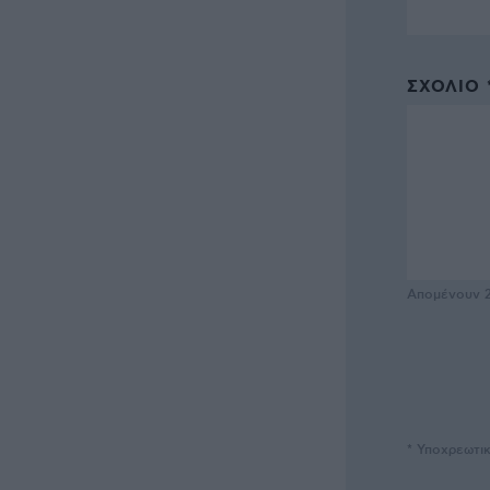
ΣΧΌΛΙΟ 
Απομένουν
* Υποχρεωτι