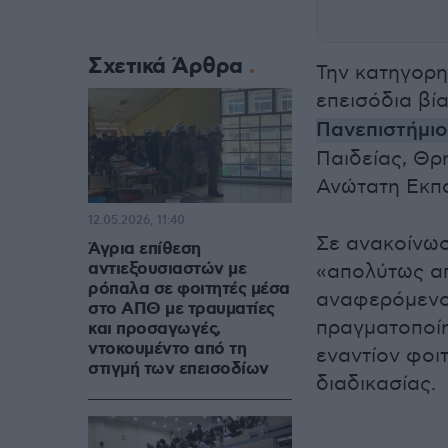
Σχετικά Άρθρα
Την κατηγορη
επεισόδια βί
Πανεπιστήμι
Παιδείας, Θρ
Ανώτατη Εκπ
12.05.2026, 11:40
Σε ανακοίνωσ
Άγρια επίθεση
αντιεξουσιαστών με
«απολύτως απ
ρόπαλα σε φοιτητές μέσα
αναφερόμενος
στο ΑΠΘ με τραυματίες
πραγματοποίη
και προσαγωγές,
ντοκουμέντο από τη
εναντίον φοι
στιγμή των επεισοδίων
διαδικασίας.