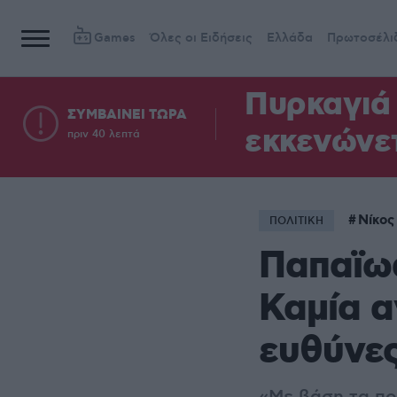
Games
Όλες οι Ειδήσεις
Ελλάδα
Πρωτοσέλι
Πυρκαγιά 
ΣΥΜΒΑΙΝΕΙ ΤΩΡΑ
εκκενώνετ
πριν 40 λεπτά
Νίκος
ΠΟΛΙΤΙΚΗ
Παπαϊωά
Καμία α
ευθύνε