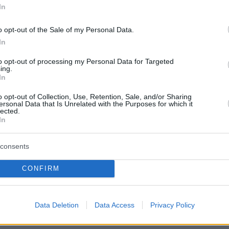
ι αρμόδιες αρχές κινήθηκαν άμεσα, ενώ
In
η σε εξέλιξη η πλήρης διερεύνηση όλων των
o opt-out of the Sale of my Personal Data.
 των εμπλεκομένων.
In
ορίσματα της διερεύνησης, θα εφαρμοστεί στ
to opt-out of processing my Personal Data for Targeted
ing.
ο ισχύον πλαίσιο για την ασφάλεια στα Ανώτα
In
 Ιδρύματα, χωρίς εκπτώσεις, χωρίς ανοχή και
o opt-out of Collection, Use, Retention, Sale, and/or Sharing
σεις. Όπου υπάρχουν ευθύνες, θα αποδοθούν.
ersonal Data that Is Unrelated with the Purposes for which it
lected.
In
της Νέας Δημοκρατίας έχει αποδείξει ότι δεν
consents
 επιτρέψει την επιστροφή των Πανεπιστημίων
CONFIRM
ς εποχές της βίας, της ατιμωρησίας και της
ργανωμένων ομάδων. Η μεγάλη πλειοψηφία τ
 πανεπιστημιακών και της κοινωνίας απαιτεί
Data Deletion
Data Access
Privacy Policy
αλότητα και ακαδημαϊκή ελευθερία. Και αυτό