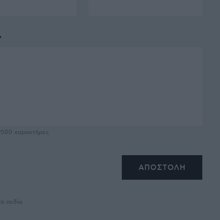
*
2500
χαρακτήρες
κά πεδία