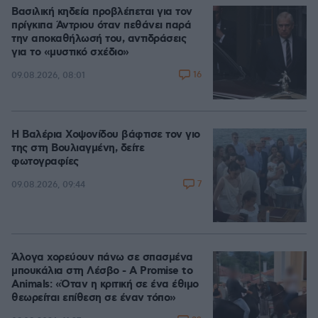
Βασιλική κηδεία προβλέπεται για τον
πρίγκιπα Άντριου όταν πεθάνει παρά
την αποκαθήλωσή του, αντιδράσεις
για το «μυστικό σχέδιο»
16
09.08.2026, 08:01
Η Βαλέρια Χοψονίδου βάφτισε τον γιο
της στη Βουλιαγμένη, δείτε
φωτογραφίες
7
09.08.2026, 09:44
Άλογα χορεύουν πάνω σε σπασμένα
μπουκάλια στη Λέσβο - A Promise to
Animals: «Όταν η κριτική σε ένα έθιμο
θεωρείται επίθεση σε έναν τόπο»