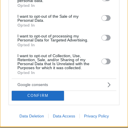
personal data.
grant or deny consent to Google and its third-party tags to
Από την επίθεση, όπως αναφέρεται,
Opted In
use your data for below specified purposes in below Google
τραυματίστηκαν αρκετοί φοιτητές, ενώ
consent section.
I want to opt-out of the Sale of my
τουλάχιστον τρία άτομα μεταφέρθηκαν στο
Personal Data.
Opted In
νοσοκομείο.
I want to opt-out of processing my
Personal Data for Targeted Advertising.
Opted In
I want to opt-out of Collection, Use,
Retention, Sale, and/or Sharing of my
Personal Data that Is Unrelated with the
Purposes for which it was collected.
Opted In
Google consents
CONFIRM
Data Deletion
Data Access
Privacy Policy