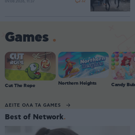
32
09.08.2026, 11:37
Games
Northern Heights
Candy Bub
Cut The Rope
ΔΕΙΤΕ ΟΛΑ ΤΑ GAMES
Best of Network