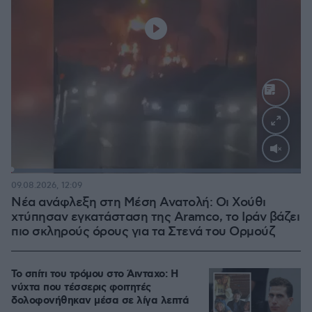
Loaded
:
100.00%
09.08.2026, 12:09
Νέα ανάφλεξη στη Μέση Ανατολή: Οι Χούθι
χτύπησαν εγκατάσταση της Aramco, το Ιράν βάζει
πιο σκληρούς όρους για τα Στενά του Ορμούζ
Το σπίτι του τρόμου στο Άινταχο: Η
νύχτα που τέσσερις φοιτητές
δολοφονήθηκαν μέσα σε λίγα λεπτά