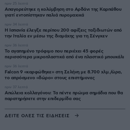
πριν 25 λεπτά
Απαγορεύτηκε η κολύμβηση στο Αρδάνι της Καρπάθου
γιατί εντοπίστηκαν παλιά πυρομαχικά
πριν 34 λεπτά
Η Ισπανία έλεγξε περίπου 200 αφίξεις ταξιδιωτών από
την Ιταλία εν μέσω της διαμάχης για τη Σένγκεν
πριν 36 λεπτά
Το αγαπημένο τρόφιμο που περιέχει 45 φορές
περισσότερα μικροπλαστικά από ένα πλαστικό μπουκάλι
πριν 36 λεπτά
Falcon 9 «καρφώθηκε» στη Σελήνη με 8.700 χλμ./ώρα,
το απρόσμενο «δώρο» στους επιστήμονες
πριν 37 λεπτά
Απώλεια κολλαγόνου: Τα πέντε πρώιμα σημάδια που θα
παρατηρήσετε στην επιδερμίδα σας
ΔΕΙΤΕ ΟΛΕΣ ΤΙΣ ΕΙΔΗΣΕΙΣ