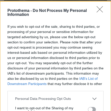
Protothema -
Do Not Process My Personal
Information
If you wish to opt-out of the sale, sharing to third parties, or
processing of your personal or sensitive information for
0
targeted advertising by us, please use the below opt-out
seconds
section to confirm your selection. Please note that after your
of
opt-out request is processed you may continue seeing
20
Ανακοίνωση για τα επεισόδια στο ΑΠΘ μία
seconds
interest-based ads based on personal information utilized by
ημέρα πριν τις φοιτητικές εκλογές εξέδωσαν
us or personal information disclosed to third parties prior to
τα ΕΑΑΚ.
your opt-out. You may separately opt-out of the further
disclosure of your personal information by third parties on the
IAB’s list of downstream participants. This information may
Σύμφωνα με την ανακοίνωση, ομάδα ατόμων
also be disclosed by us to third parties on the
IAB’s List of
με καλυμμένα χαρακτηριστικά, κράνη και
Downstream Participants
that may further disclose it to other
εξοπλισμό επιτέθηκε σε μέλη των ΕΑΑΚ και
third parties.
ανένταχτους φοιτητές που πραγματοποιούσαν
Please note that this website/app uses one or more Google
Personal Data Processing Opt Outs
παρέμβαση στα τραπεζάκια των σχολών τους.
services and may gather and store information including but
not limited to your visit or usage behaviour. You may click to
I want to opt-out of the Sharing of my