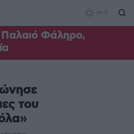
29
°C
ο Παλαιό Φάληρο,
ία
νώνησε
ιες του
 όλα»