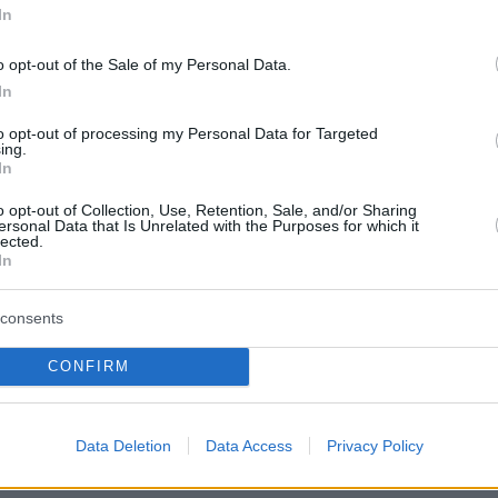
In
View this post on Instagram
o opt-out of the Sale of my Personal Data.
In
to opt-out of processing my Personal Data for Targeted
ing.
In
o opt-out of Collection, Use, Retention, Sale, and/or Sharing
ersonal Data that Is Unrelated with the Purposes for which it
lected.
In
consents
A post shared by Kyriakos Mitsotakis (@kyriakos_)
CONFIRM
Data Deletion
Data Access
Privacy Policy
ερα: