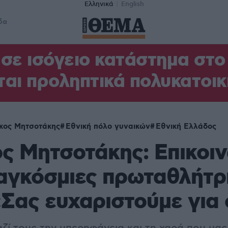
Ελληνικά
English
δα
σε ισόγειο κατάστημα στ
αι προληπτικά πολυκατοικ
κος Μητσοτάκης
Εθνική πόλο γυναικών
Εθνική Ελλάδος
ς Μητσοτάκης: Επικοι
παγκόσμιες πρωταθλήτρ
«Σας ευχαριστούμε για