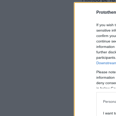
Μίλησα με τα
την υπερηφάν
Protothe
συγκλονιστικ
If you wish 
Σας ευχαριστ
sensitive in
confirm you
continue se
information 
further disc
participants
Downstream 
Please note
information 
deny consent
in below Go
Persona
I want t