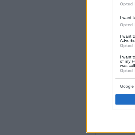
Opted 
I want t
Opted 
I want 
Advertis
Opted 
I want t
of my P
was col
Opted 
Google 
Ειδήσεις σήμ