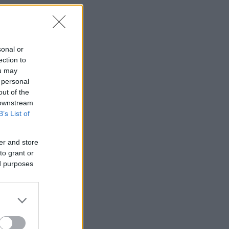
sonal or
ection to
ou may
 personal
out of the
 downstream
B’s List of
er and store
to grant or
ed purposes