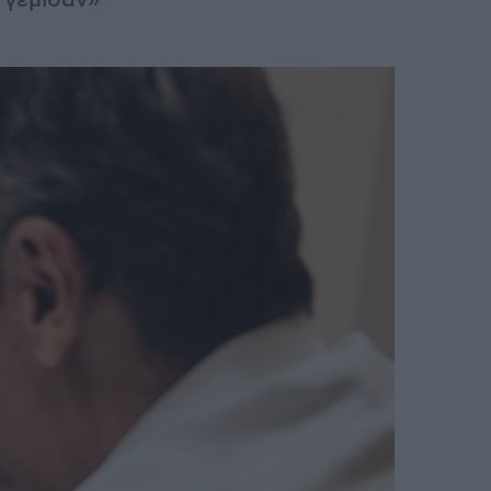
 γέμισαν»