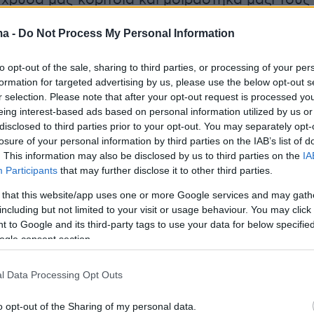
 χρυσά μας κορίτσια και μοιράστηκα μαζί τους
εια και τη χαρά που μας γέμισαν με την
ma -
Do Not Process My Personal Information
ή τους παρουσία, μέσα και έξω από την πισίνα!
to opt-out of the sale, sharing to third parties, or processing of your per
ούμε για όλα!
formation for targeted advertising by us, please use the below opt-out s
r selection. Please note that after your opt-out request is processed y
eing interest-based ads based on personal information utilized by us or
disclosed to third parties prior to your opt-out. You may separately opt-
losure of your personal information by third parties on the IAB’s list of
. This information may also be disclosed by us to third parties on the
IA
Participants
that may further disclose it to other third parties.
 that this website/app uses one or more Google services and may gath
including but not limited to your visit or usage behaviour. You may click 
 to Google and its third-party tags to use your data for below specifi
ogle consent section.
l Data Processing Opt Outs
o opt-out of the Sharing of my personal data.