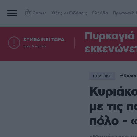
Games
Όλες οι Ειδήσεις
Ελλάδα
Πρωτοσέλι
Πυρκαγιά 
ΣΥΜΒΑΙΝΕΙ ΤΩΡΑ
εκκενώνετ
πριν 6 λεπτά
Κυριά
ΠΟΛΙΤΙΚΗ
Κυριάκο
με τις 
πόλο - 