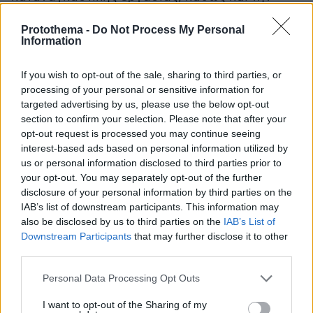
αρχή «καμία ποινή χωρίς νόμο». Αντίστοιχα,
Protothema -
Do Not Process My Personal
δεν επιτρέπεται παρέκκλιση από:
Information
– το άρθρο 1 του Πρωτοκόλλου αριθ. 6
If you wish to opt-out of the sale, sharing to third parties, or
(κατάργηση της θανατικής ποινής εν καιρώ
processing of your personal or sensitive information for
targeted advertising by us, please use the below opt-out
ειρήνης),
section to confirm your selection. Please note that after your
– το άρθρο 1 του Πρωτοκόλλου αριθ. 13
opt-out request is processed you may continue seeing
(κατάργηση της θανατικής ποινής υπό
interest-based ads based on personal information utilized by
οποιεσδήποτε συνθήκες),
us or personal information disclosed to third parties prior to
– το άρθρο 4 του Πρωτοκόλλου αριθ. 7
your opt-out. You may separately opt-out of the further
disclosure of your personal information by third parties on the
(δικαίωμα να μη δικάζεται ή τιμωρείται κάποιος
IAB’s list of downstream participants. This information may
δύο φορές για το ίδιο αδίκημα).
also be disclosed by us to third parties on the
IAB’s List of
Downstream Participants
that may further disclose it to other
• τέλος, σε διαδικαστικό επίπεδο, το κράτος
third parties.
που κάνει χρήση του δικαιώματος παρέκκλισης
Please note that this website/app uses one or more Google
Personal Data Processing Opt Outs
οφείλει να ενημερώνει πλήρως τον Γενικό
services and may gather and store information including but
Γραμματέα του Συμβουλίου της Ευρώπης.»
not limited to your visit or usage behaviour. You may click to
I want to opt-out of the Sharing of my