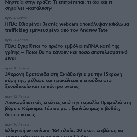
Νηστεία στην πράξη: Τι επιτρέπεται, τι όχι και τι
σημαίνει «κατάλυση»
πριν 4 λεπτά
ΗΠΑ: Εθισμένοι θεατές webcam αποκάλυψαν κύκλωμα
trafficking εμπνευσμένο από τον Andrew Tate
πριν 8 λεπτά
FDA: Εγκρίθηκε το πρώτο εμβόλιο mRNA κατά της
γρίπης – Ποιοι θα το κάνουν και πόσο αποτελεσματικό
είναι
πριν 10 λεπτά
39χρονη Βρετανίδα στη Σκιάθο ήπιε με την 15χρονη
κόρη της, μέθυσε και προκάλεσε επεισόδιο στο
ξενοδοχείο και το κέντρο υγείας
πριν 12 λεπτά
Αποκαρδιωτικές εικόνες από την παραλία Ημερολιά στη
βόρεια Κέρκυρα: Γέμισε με... ξαπλώστρες ο βυθός,
δείτε εικόνες
πριν 16 λεπτά
Ελληνική ακτοπλοΐα: 164 πλοία, 20 εκατ. επιβάτες και
χρηματοδοτικό κενό άνω των €5 δισ.