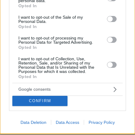
personal data.
grant or deny consent to Google and its third-party tags to
Opted In
use your data for below specified purposes in below Google
Στην προκειμένη περίπτωση αν συντρέχουν
consent section.
I want to opt-out of the Sale of my
όντως οι προϋποθέσεις του άρθρου 15 παρ.1
Personal Data.
Opted In
της ΕΣΔΑ, στην εθνική συνταγματική τάξη θα
μπορούσαν να εφαρμοστούν οι προβλέψεις
I want to opt-out of processing my
Personal Data for Targeted Advertising.
του άρθρου 48 Συντ. , δηλαδή να τεθεί σε
Opted In
εφαρμογή σε ολόκληρη την επικράτεια ή τμήμα
I want to opt-out of Collection, Use,
της ο νόμος περί καταστάσεως πολιορκίας !
Retention, Sale, and/or Sharing of my
Προφανώς αυτό είναι άτοπο. Τουλάχιστον έτσι
Personal Data that Is Unrelated with the
Purposes for which it was collected.
ελπίζω.
Opted In
Google consents
Αντιλαμβάνομαι την ένταση του προβλήματος
των μεταναστευτικών ροών από τη Λιβύη και
CONFIRM
ευρύτερα από την Β. Αφρική. Σε παρόμοιες
συνθήκες πίεσης έχει βρεθεί η χώρα πολλές
φορές τα προηγούμενα χρόνια. Ελήφθησαν
Data Deletion
Data Access
Privacy Policy
μέτρα, άλλοτε περισσότερο και άλλοτε