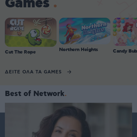
Games
Northern Heights
Candy Bub
Cut The Rope
ΔΕΙΤΕ ΟΛΑ ΤΑ GAMES
Best of Network