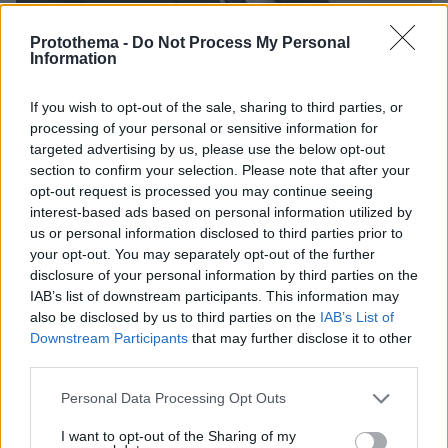
Protothema -
Do Not Process My Personal
Information
If you wish to opt-out of the sale, sharing to third parties, or
processing of your personal or sensitive information for
targeted advertising by us, please use the below opt-out
section to confirm your selection. Please note that after your
40
10.02.2026, 07:38
opt-out request is processed you may continue seeing
Γιατί το Μαξίμου «σήκωσε το γάντι» του Βενιζέλου: Η
interest-based ads based on personal information utilized by
αφορμή του Συντάγματος και η σύγκρουση με το
us or personal information disclosed to third parties prior to
βλέμμα στις μετεκλογικές συνεργασίες
your opt-out. You may separately opt-out of the further
disclosure of your personal information by third parties on the
Αφορμή τα όσα καταλόγισε περί «συνταγματικού
IAB’s list of downstream participants. This information may
λαϊκισμού» στην κυβέρνηση ο πρώην πρόεδρος του
also be disclosed by us to third parties on the
IAB’s List of
ΠΑΣΟΚ
Downstream Participants
that may further disclose it to other
third parties.
Please note that this website/app uses one or more Google
Personal Data Processing Opt Outs
services and may gather and store information including but
not limited to your visit or usage behaviour. You may click to
I want to opt-out of the Sharing of my