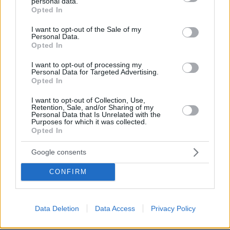
personal data.
grant or deny consent to Google and its third-party tags to
Opted In
use your data for below specified purposes in below Google
consent section.
I want to opt-out of the Sale of my
Personal Data.
Opted In
I want to opt-out of processing my
Personal Data for Targeted Advertising.
Opted In
I want to opt-out of Collection, Use,
Retention, Sale, and/or Sharing of my
Personal Data that Is Unrelated with the
Purposes for which it was collected.
Opted In
Google consents
CONFIRM
77
09.02.2026, 17:20
«Ντέρμπι» Βενιζέλου - Αλιβιζάτου για την ποινική
Data Deletion
Data Access
Privacy Policy
ευθύνη των υπουργών στη συζήτηση 11
συνταγματολόγων για την αναθεώρηση, δείτε βίντεο