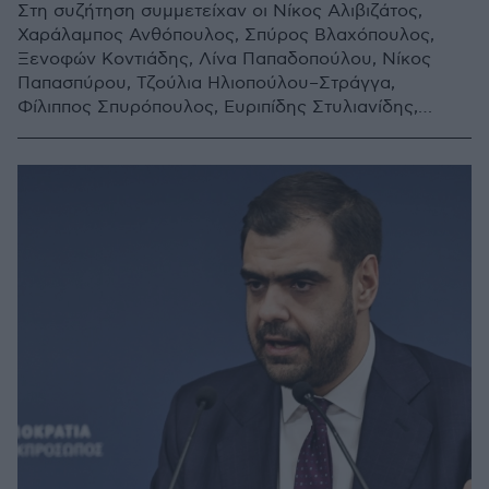
Στη συζήτηση συμμετείχαν οι Νίκος Αλιβιζάτος,
Χαράλαμπος Ανθόπουλος, Σπύρος Βλαχόπουλος,
Ξενοφών Κοντιάδης, Λίνα Παπαδοπούλου, Νίκος
Παπασπύρου, Τζούλια Ηλιοπούλου–Στράγγα,
Φίλιππος Σπυρόπουλος, Ευριπίδης Στυλιανίδης,
Κώστας Χρυσόγονος και Ευάγγελος Βενιζέλος, ο
οποίος έχει και τον συντονισμό