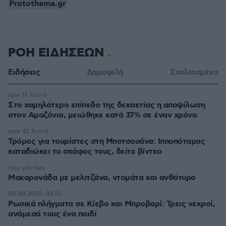
Protothema.gr
ΡΟΗ ΕΙΔΗΣΕΩΝ
Ειδήσεις
Δημοφιλή
Σχολιασμένα
πριν 11 λεπτά
Στο χαμηλότερο επίπεδο της δεκαετίας η αποψίλωση
στον Αμαζόνιο, μειώθηκε κατά 37% σε έναν χρόνο
πριν 42 λεπτά
Τρόμος για τουρίστες στη Μποτσουάνα: Ιπποπόταμος
καταδιώκει το σκάφος τους, δείτε βίντεο
πριν μία ώρα
Μακαρονάδα με μελιτζάνα, ντομάτα και ανθότυρο
08.08.2026, 04:13
Ρωσικά πλήγματα σε Κίεβο και Μπροβαρί: Τρεις νεκροί,
ανάμεσά τους ένα παιδί