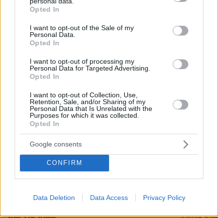
personal data.
grant or deny consent to Google and its third-party tags to
Opted In
use your data for below specified purposes in below Google
Φορτηγό έπεσε σε γκρεμό στην
consent section.
I want to opt-out of the Sale of my
Τρίπολης – Σπάρτης: Νεκρός ο
Personal Data.
48χρονος οδηγός, τραυματισμένος ο
Opted In
συνοδηγός
I want to opt-out of processing my
6
07.08.2026, 11:05
Personal Data for Targeted Advertising.
Opted In
I want to opt-out of Collection, Use,
Retention, Sale, and/or Sharing of my
Personal Data that Is Unrelated with the
Purposes for which it was collected.
Opted In
Games
Google consents
CONFIRM
Data Deletion
Data Access
Privacy Policy
Northern Heights
Candy Bub
Cut The Rope