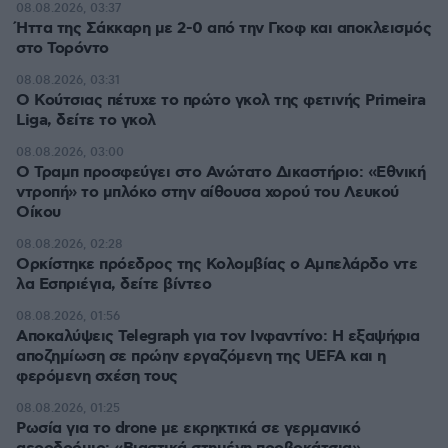
08.08.2026, 03:37
Ήττα της Σάκκαρη με 2-0 από την Γκοφ και αποκλεισμός
στο Τορόντο
08.08.2026, 03:31
Ο Κούτσιας πέτυχε το πρώτο γκολ της φετινής Primeira
Liga, δείτε το γκολ
08.08.2026, 03:00
Ο Τραμπ προσφεύγει στο Ανώτατο Δικαστήριο: «Εθνική
ντροπή» το μπλόκο στην αίθουσα χορού του Λευκού
Οίκου
08.08.2026, 02:28
Ορκίστηκε πρόεδρος της Κολομβίας ο Αμπελάρδο ντε
λα Εσπριέγια, δείτε βίντεο
08.08.2026, 01:56
Αποκαλύψεις Telegraph για τον Ινφαντίνο: Η εξαψήφια
αποζημίωση σε πρώην εργαζόμενη της UEFA και η
φερόμενη σχέση τους
08.08.2026, 01:25
Ρωσία για το drone με εκρηκτικά σε γερμανικό