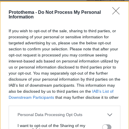
Καρυστιανού και αυλικοί το
μετέτρεψαν σε φοβικό αρχηγικό
Protothema -
Do Not Process My Personal
κόμμα
Information
103
07.08.2026, 19:33
If you wish to opt-out of the sale, sharing to third parties, or
processing of your personal or sensitive information for
Η Λίλα Μπακλέση έφερε στον κόσμο
targeted advertising by us, please use the below opt-out
το πρώτο της παιδί, δείτε την
section to confirm your selection. Please note that after your
ανάρτηση του συντρόφου της περί...
opt-out request is processed you may continue seeing
λαού και εξουσίας
interest-based ads based on personal information utilized by
us or personal information disclosed to third parties prior to
35
07.08.2026, 22:23
your opt-out. You may separately opt-out of the further
disclosure of your personal information by third parties on the
IAB’s list of downstream participants. This information may
also be disclosed by us to third parties on the
IAB’s List of
Εντυπωσιάζει με την εμφάνισή της η
σύζυγος του Τζέντι Όσμαν στις
Downstream Participants
that may further disclose it to other
διακοπές τους στην Τουρκία, βίντεο
third parties.
1
07.08.2026, 23:43
Please note that this website/app uses one or more Google
Personal Data Processing Opt Outs
services and may gather and store information including but
not limited to your visit or usage behaviour. You may click to
I want to opt-out of the Sharing of my