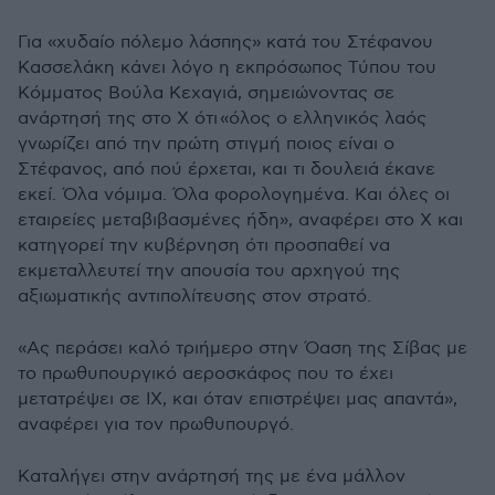
Για «χυδαίο πόλεμο λάσπης» κατά του Στέφανου
Κασσελάκη κάνει λόγο η εκπρόσωπος Τύπου του
Κόμματος Βούλα Κεχαγιά, σημειώνοντας σε
ανάρτησή της στο Χ ότι
«όλος ο ελληνικός λαός
γνωρίζει από την πρώτη στιγμή ποιος είναι ο
Στέφανος, από πού έρχεται, και τι δουλειά έκανε
εκεί. Όλα νόμιμα. Όλα φορολογημένα. Και όλες οι
εταιρείες μεταβιβασμένες ήδη», αναφέρει στο
X
και
κατηγορεί την κυβέρνηση ότι προσπαθεί να
εκμεταλλευτεί την απουσία του αρχηγού της
αξιωματικής αντιπολίτευσης στον στρατό.
«Ας περάσει καλό τριήμερο στην Όαση της Σίβας με
το πρωθυπουργικό αεροσκάφος που το έχει
μετατρέψει σε ΙΧ, και όταν επιστρέψει μας απαντά»,
αναφέρει για τον πρωθυπουργό.
Καταλήγει στην ανάρτησή της με ένα μάλλον