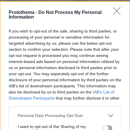
Protothema -
Do Not Process My Personal
Information
If you wish to opt-out of the sale, sharing to third parties, or
processing of your personal or sensitive information for
targeted advertising by us, please use the below opt-out
section to confirm your selection. Please note that after your
opt-out request is processed you may continue seeing
interest-based ads based on personal information utilized by
us or personal information disclosed to third parties prior to
your opt-out. You may separately opt-out of the further
disclosure of your personal information by third parties on the
IAB’s list of downstream participants. This information may
Όπως αναφέρεται στο δημοσίευμα του
also be disclosed by us to third parties on the
IAB’s List of
ΘΕΜΑτος «σε λαβύρινθο παραπέμπουν
Downstream Participants
that may further disclose it to other
διαχρονικά οι επιχειρηματικές κινήσεις της
third parties.
οικογένειας Κασσελάκη, ξεκινώντας από τις
Please note that this website/app uses one or more Google
Personal Data Processing Opt Outs
offshore στον Παναμά και στο Μπελίζ του
services and may gather and store information including but
πατέρα Θόδωρου και φτάνοντας στις LLC του
not limited to your visit or usage behaviour. You may click to
I want to opt-out of the Sharing of my