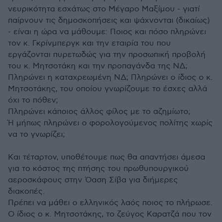
νευρικότητα εσχάτως στο Μέγαρο Μαξίμου - γιατί
παίρνουν τις δημοσκοπήσεις και ψάχνονται (δικαίως)
- είναι η ώρα να μάθουμε: Ποιος και πόσο πληρώνει
τον κ. Γκρίνμπεργκ και την εταιρία του που
εργάζονται πυρετωδώς για την προσωπική προβολή
του κ. Μητσοτάκη και την προπαγάνδα της ΝΔ;
Πληρώνει η καταχρεωμένη ΝΔ; Πληρώνει ο ίδιος ο κ.
Μητσοτάκης, του οποίου γνωρίζουμε το έσχες αλλά
όχι το πόθεν;
Πληρώνει κάποιος άλλος φίλος με το αζημίωτο;
Ή μήπως πληρώνει ο φορολογούμενος πολίτης χωρίς
να το γνωρίζει;
Και τέταρτον, υποθέτουμε πως θα απαντήσει άμεσα
για το κόστος της πτήσης του πρωθυπουργικού
αεροσκάφους στην Όαση Σίβα για διήμερες
διακοπές.
Πρέπει να μάθει ο ελληνικός λαός ποιος το πλήρωσε.
Ο ίδιος ο κ. Μητσοτάκης, το ζεύγος Καρατζά που τον