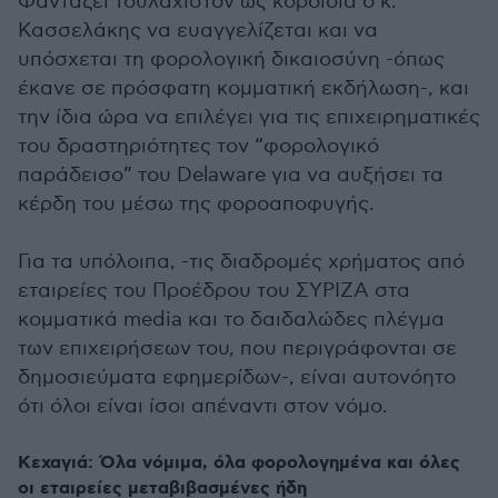
Φαντάζει τουλάχιστον ως κοροϊδία ο κ.
Κασσελάκης να ευαγγελίζεται και να
υπόσχεται τη φορολογική δικαιοσύνη -όπως
έκανε σε πρόσφατη κομματική εκδήλωση-, και
την ίδια ώρα να επιλέγει για τις επιχειρηματικές
του δραστηριότητες τον “φορολογικό
παράδεισο” του Delaware για να αυξήσει τα
κέρδη του μέσω της φοροαποφυγής.
Για τα υπόλοιπα, -τις διαδρομές χρήματος από
εταιρείες του Προέδρου του ΣΥΡΙΖΑ στα
κομματικά media και το δαιδαλώδες πλέγμα
των επιχειρήσεων του, που περιγράφονται σε
δημοσιεύματα εφημερίδων-, είναι αυτονόητο
ότι όλοι είναι ίσοι απέναντι στον νόμο.
Κεχαγιά: Όλα νόμιμα, όλα φορολογημένα και όλες
οι εταιρείες μεταβιβασμένες ήδη