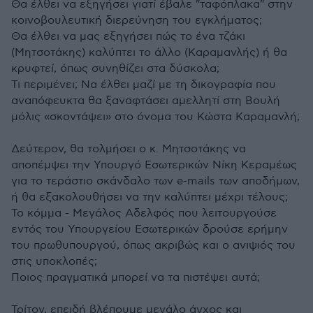
Θα έλθει να εξηγήσει γιατί έβαλε "ταφόπλακα" στην
κοινοβουλευτική διερεύνηση του εγκλήματος;
Θα έλθει να μας εξηγήσει πώς το ένα τζάκι
(Μητσοτάκης) καλύπτει το άλλο (Καραμανλής) ή θα
κρυφτεί, όπως συνηθίζει στα δύσκολα;
Τι περιμένει; Να έλθει μαζί με τη δικογραφία που
αναπόφευκτα θα ξαναφτάσει αμελλητί στη Βουλή
μόλις «σκοντάψει» στο όνομα του Κώστα Καραμανλή;
Δεύτερον, θα τολμήσει ο κ. Μητσοτάκης να
αποπέμψει την Υπουργό Εσωτερικών Νίκη Κεραμέως
για το τεράστιο σκάνδαλο των e-mails των αποδήμων,
ή θα εξακολουθήσει να την καλύπτει μέχρι τέλους;
Το κόμμα - Μεγάλος Αδελφός που λειτουργούσε
εντός του Υπουργείου Εσωτερικών δρούσε ερήμην
του πρωθυπουργού, όπως ακριβώς και ο ανιψιός του
στις υποκλοπές;
Ποιος πραγματικά μπορεί να τα πιστέψει αυτά;
Τρίτον, επειδή βλέπουμε μεγάλο άγχος και