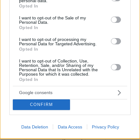
personal data.
γιου Στέφανου, στον φημισμένο ως "νόμιμο
grant or deny consent to Google and its third-party tags to
Opted In
use your data for below specified purposes in below Google
φορολογικό παράδεισο" του Ντέλαγουερ. Ο
consent section.
I want to opt-out of the Sale of my
Στέφανος Κασσελάκης, έχοντας ουσιαστικά
Personal Data.
παραδεχθεί ότι παραβίασε τον νόμο του
Opted In
ΣΥΡΙΖΑ που απαγορεύει τη συμμετοχή -είτε στη
I want to opt-out of processing my
διοίκηση, είτε στο κεφάλαιο- σε εταιρεία του
Personal Data for Targeted Advertising.
Opted In
εξωτερικού, δηλώνοντας έτοιμος να πληρώσει
πρόστιμο, και αφού παρουσίασε διάφορες
I want to opt-out of Collection, Use,
Retention, Sale, and/or Sharing of my
εκδοχές για τις εταιρείες συμφερόντων του
Personal Data that Is Unrelated with the
Purposes for which it was collected.
στις ΗΠΑ και αλλού, ανέφερε τελικά ότι τις
Opted In
τελευταίες ημέρες προχώρησε σε μεταβίβαση
των συμμετοχών του. "Για έναν απόδημο που
Google consents
έχει επιτυχημένη επιχειρηματική πορεία δεν
CONFIRM
είναι και τόσο εύκολο να γίνουν οι
μεταβιβάσεις σε τόσο σύντομο χρονικό
διάστημα. Αλλά τις τελευταίες ημέρες έγιναν οι
Data Deletion
Data Access
Privacy Policy
μεταβιβάσεις", είπε στο "ΘΕΜΑ" πηγή