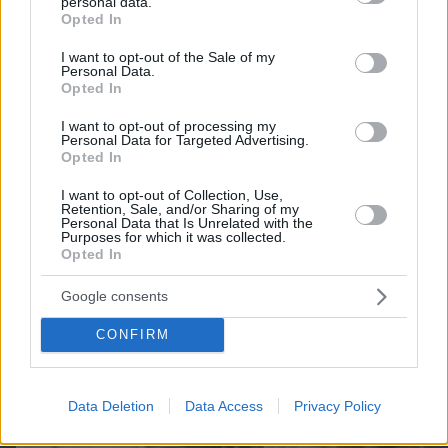
personal data.
grant or deny consent to Google and its third-party tags to
ΔΕΙΤΕ ΟΛΑ ΤΑ GAMES
Opted In
use your data for below specified purposes in below Google
consent section.
I want to opt-out of the Sale of my
Personal Data.
Best of Network
Opted In
I want to opt-out of processing my
Personal Data for Targeted Advertising.
Opted In
I want to opt-out of Collection, Use,
Retention, Sale, and/or Sharing of my
Personal Data that Is Unrelated with the
Purposes for which it was collected.
Opted In
Google consents
CONFIRM
Data Deletion
Data Access
Privacy Policy