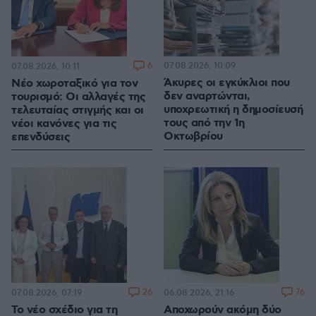
6
07.08.2026, 10:09
07.08.2026, 10:11
Άκυρες οι εγκύκλιοι που
Νέο χωροταξικό για τον
δεν αναρτώνται,
τουρισμό: Οι αλλαγές της
υποχρεωτική η δημοσίευσή
τελευταίας στιγμής και οι
τους από την 1η
νέοι κανόνες για τις
Οκτωβρίου
επενδύσεις
26
76
07.08.2026, 07:19
06.08.2026, 21:16
Το νέο σχέδιο για τη
Αποχωρούν ακόμη δύο