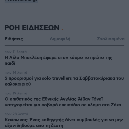
ΡΟΗ ΕΙΔΗΣΕΩΝ
Ειδήσεις
Δημοφιλή
Σχολιασμένα
πριν 11 λεπτά
Η Λίλα Μπακλέση έφερε στον κόσμο το πρώτο της
παιδί
πριν 14 λεπτά
5 προορισμοί για solo travellers τα Σαββατοκύριακα του
καλοκαιριού
πριν 19 λεπτά
Ο επιθετικός της Εθνικής Αγγλίας Άϊβαν Τόνεϊ
κατηγορείται για σοβαρό επεισόδιο σε κλαμπ στο Σόχο
πριν 28 λεπτά
Kαύσωνας: Ένας καθηγητής δίνει συμβουλές για να μην
εξαντληθούμε από τη ζέστη