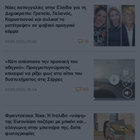
Νέες καταγγελίες στην Ελπίδα για τη
Δημοκρατία: Γρατσία, Γαλανός,
Καρυστιανού και αυλικοί το
μετέτρεψαν σε φοβικό αρχηγικό
κόμμα
36
07.08.2026, 19:33
«Κάτι απέσπασε την προσοχή του
οδηγού»: Πραγματογνώμονας
επιχειρεί να ρίξει φως στα αίτια του
δυστυχήματος στις Σέρρες
100
07.08.2026, 18:54
Loaded
:
100.00%
Φραντσέσκα Τόκα: Η Ιταλίδα «νύφη»
της Eurovision ποζάρει με μπικίνι και...
ολόγυμνη στην μπανιέρα της, δείτε
φωτογραφίες