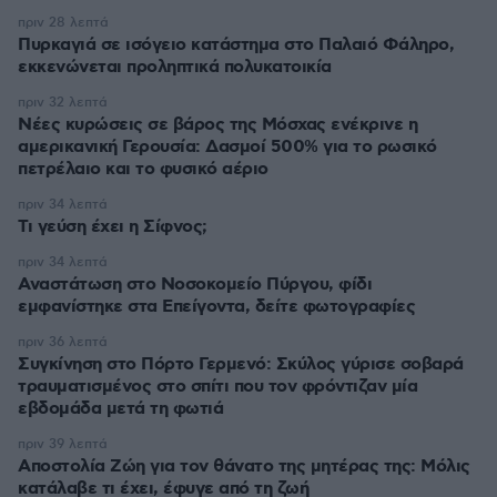
πριν 28 λεπτά
Πυρκαγιά σε ισόγειο κατάστημα στο Παλαιό Φάληρο,
εκκενώνεται προληπτικά πολυκατοικία
πριν 32 λεπτά
Νέες κυρώσεις σε βάρος της Μόσχας ενέκρινε η
αμερικανική Γερουσία: Δασμοί 500% για το ρωσικό
πετρέλαιο και το φυσικό αέριο
πριν 34 λεπτά
Τι γεύση έχει η Σίφνος;
πριν 34 λεπτά
Αναστάτωση στο Νοσοκομείο Πύργου, φίδι
εμφανίστηκε στα Επείγοντα, δείτε φωτογραφίες
πριν 36 λεπτά
Συγκίνηση στο Πόρτο Γερμενό: Σκύλος γύρισε σοβαρά
τραυματισμένος στο σπίτι που τον φρόντιζαν μία
εβδομάδα μετά τη φωτιά
πριν 39 λεπτά
Αποστολία Ζώη για τον θάνατο της μητέρας της: Μόλις
κατάλαβε τι έχει, έφυγε από τη ζωή