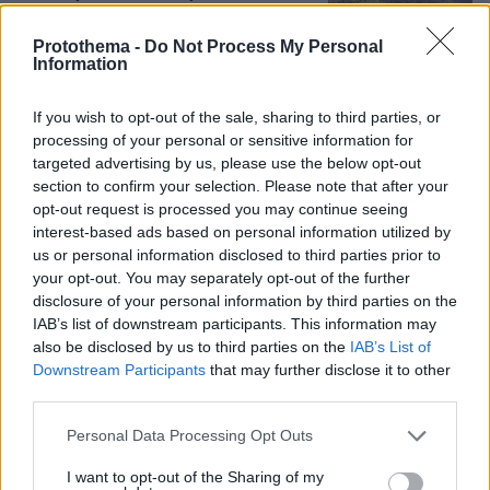
13χρονου που δαγκώθηκε από φίδι
στα Χανιά: «Μας δώσατε αίσθημα
Protothema -
Do Not Process My Personal
ασφάλειας»
Information
2
07.08.2026, 10:26
If you wish to opt-out of the sale, sharing to third parties, or
processing of your personal or sensitive information for
targeted advertising by us, please use the below opt-out
section to confirm your selection. Please note that after your
opt-out request is processed you may continue seeing
interest-based ads based on personal information utilized by
Games
us or personal information disclosed to third parties prior to
your opt-out. You may separately opt-out of the further
disclosure of your personal information by third parties on the
IAB’s list of downstream participants. This information may
also be disclosed by us to third parties on the
IAB’s List of
Downstream Participants
that may further disclose it to other
third parties.
Northern Heights
Candy Bub
Cut The Rope
Please note that this website/app uses one or more Google
Personal Data Processing Opt Outs
services and may gather and store information including but
not limited to your visit or usage behaviour. You may click to
I want to opt-out of the Sharing of my