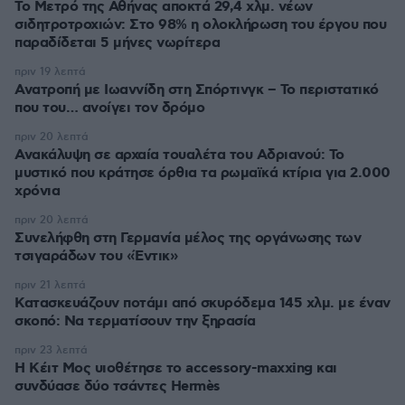
Το Μετρό της Αθήνας αποκτά 29,4 χλμ. νέων
σιδητροτροχιών: Στο 98% η ολοκλήρωση του έργου που
παραδίδεται 5 μήνες νωρίτερα
πριν 19 λεπτά
Ανατροπή με Ιωαννίδη στη Σπόρτινγκ – Το περιστατικό
που του… ανοίγει τον δρόμο
πριν 20 λεπτά
Ανακάλυψη σε αρχαία τουαλέτα του Αδριανού: Το
μυστικό που κράτησε όρθια τα ρωμαϊκά κτίρια για 2.000
χρόνια
πριν 20 λεπτά
Συνελήφθη στη Γερμανία μέλος της οργάνωσης των
τσιγαράδων του «Έντικ»
πριν 21 λεπτά
Κατασκευάζουν ποτάμι από σκυρόδεμα 145 χλμ. με έναν
σκοπό: Να τερματίσουν την ξηρασία
πριν 23 λεπτά
Η Κέιτ Μος υιοθέτησε τo accessory-maxxing και
συνδύασε δύο τσάντες Hermès