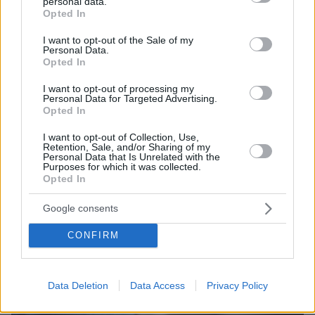
personal data.
grant or deny consent to Google and its third-party tags to
Opted In
use your data for below specified purposes in below Google
consent section.
I want to opt-out of the Sale of my
Personal Data.
Opted In
I want to opt-out of processing my
Personal Data for Targeted Advertising.
Opted In
I want to opt-out of Collection, Use,
Retention, Sale, and/or Sharing of my
Personal Data that Is Unrelated with the
Purposes for which it was collected.
Opted In
07.08.2026, 07:16
Οργή στο Περού για το βίντεο της σεξουαλικής
Google consents
επίθεσης μαέστρου σε 26χρονη τραγουδίστρια:
«Σιγά-σιγά θα το ξεπεράσεις» της έλεγαν από τη
CONFIRM
μπάντα της
Data Deletion
Data Access
Privacy Policy