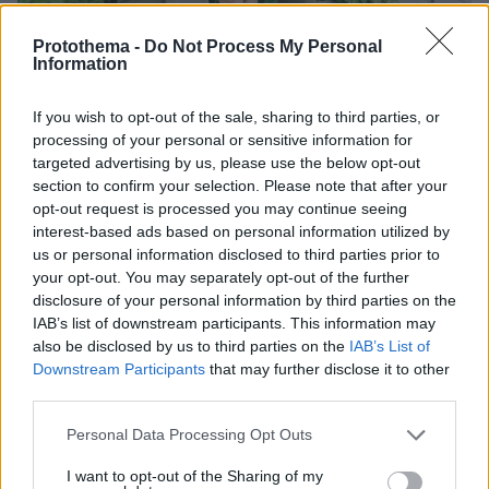
Protothema -
Do Not Process My Personal
Information
If you wish to opt-out of the sale, sharing to third parties, or
processing of your personal or sensitive information for
07.08.2026, 07:19
targeted advertising by us, please use the below opt-out
«Δεν το πιστεύουμε», λένε οι Αμερικανοί που
section to confirm your selection. Please note that after your
υιοθέτησαν τον Αφγανό στη Λέσβο - Η αρχική
opt-out request is processed you may continue seeing
εκδοχή για το φονικό στην Κυψέλη και η σιωπή
interest-based ads based on personal information utilized by
στην απολογία
us or personal information disclosed to third parties prior to
your opt-out. You may separately opt-out of the further
disclosure of your personal information by third parties on the
IAB’s list of downstream participants. This information may
also be disclosed by us to third parties on the
IAB’s List of
Downstream Participants
that may further disclose it to other
third parties.
Please note that this website/app uses one or more Google
Personal Data Processing Opt Outs
services and may gather and store information including but
not limited to your visit or usage behaviour. You may click to
I want to opt-out of the Sharing of my