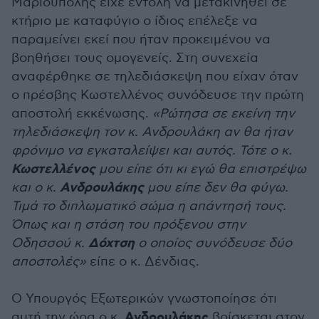
Μαριούπολης είχε εντολή να μετακινηθεί σε
κτήριο με καταφύγιο ο ίδιος επέλεξε να
παραμείνει εκεί που ήταν προκειμένου να
βοηθήσει τους ομογενείς. Στη συνεχεία
αναφέρθηκε σε τηλεδιάσκεψη που είχαν όταν
ο πρέσβης Κωστελλένος συνόδευσε την πρώτη
αποστολή εκκένωσης.
«Ρώτησα σε εκείνη την
τηλεδιάσκεψη τον κ. Ανδρουλάκη αν θα ήταν
φρόνιμο να εγκαταλείψει και αυτός. Τότε ο κ.
Κωστελλένος
μου είπε ότι κι εγώ θα επιστρέψω
Ανδρουλάκης
και ο κ.
μου είπε δεν θα φύγω.
Τιμά το διπλωματικό σώμα η απάντησή τους.
Όπως και η στάση του πρόξενου στην
Δόχτση
Οδησσού κ.
ο οποίος συνόδευσε δύο
αποστολές»
είπε ο κ. Δένδιας.
Ο Υπουργός Εξωτερικών γνωστοποίησε ότι
Ανδρουλάκης
αυτή την ώρα ο κ.
βρίσκεται στον