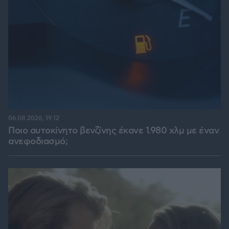
06.08.2026, 19:12
Ποιο αυτοκίνητο βενζίνης έκανε 1.980 χλμ με έναν
ανεφοδιασμό;