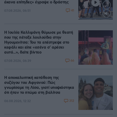
έκανα επίτηδες» έγραψε ο δράστης
41
07.08.2026, 06:51
Loaded
:
100.00%
Η Ιουλία Καλλιμάνη θύμωσε με θεατή
που της πέταξε λουλούδια στην
Ηγουμενίτσα: Του τα επέστρεψε στο
κεφάλι και είπε «εσένα σ' αρέσει
αυτό...», δείτε βίντεο
66
07.08.2026, 06:39
Η αποκαλυπτική κατάθεση της
συζύγου του Αφγανού: Πώς
γνωρίσαμε τη Λίσα, γιατί υποψιάστηκα
ότι ήταν το πτώμα στη βαλίτσα
312
06.08.2026, 12:32