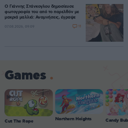
Ο Γιάννης Στάνκογλου δημοσίευσε
φωτογραφία του από το παρελθόν με
μακριά μαλλιά: Αναμνήσεις, έγραψε
11
07.08.2026, 09:09
Games
Northern Heights
Candy Bub
Cut The Rope