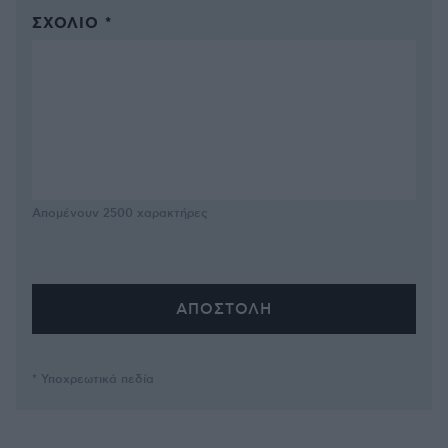
ΣΧΌΛΙΟ *
Απομένουν
2500
χαρακτήρες
* Υποχρεωτικά πεδία