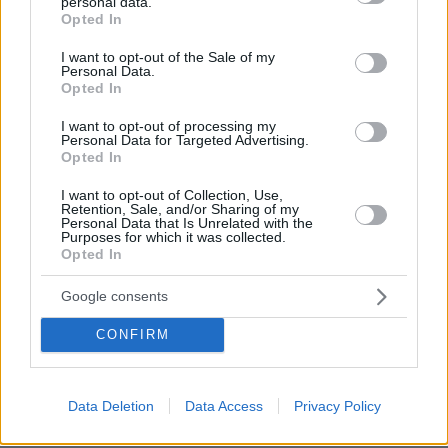
personal data.
grant or deny consent to Google and its third-party tags to
αποπληρώνω με την περιουσία μου άλλα και ότι
Opted In
use your data for below specified purposes in below Google
χρήματα βγάζω από τις εργασίες μου.
consent section.
I want to opt-out of the Sale of my
Personal Data.
Opted In
Στην Ελλάδα γύρισα μετά από 10 χρονιά
σκληρής δουλειάς και με κεφάλαια μου άνοιξα
I want to opt-out of processing my
Personal Data for Targeted Advertising.
μια επιχείρηση το 1980.
Opted In
I want to opt-out of Collection, Use,
Όταν άρχισε να αυξάνεται η δραστηριότητα
Retention, Sale, and/or Sharing of my
της φυσικά ζήτησε βοήθεια από τις τράπεζες
Personal Data that Is Unrelated with the
Purposes for which it was collected.
άλλωστε γι αυτό και υπήρχαν.
Opted In
Google consents
Έφτασε να έχει 300 καλοπληρωμένους
υπάλληλους και να τους φιλοξενεί σε
CONFIRM
υπερσύγχρονες εγκαταστήσεις.
Δεν υπέκυψε στις τότε παροχές του
Data Deletion
Data Access
Privacy Policy
χρηματιστηρίου, ούτε έκανε περίεργους