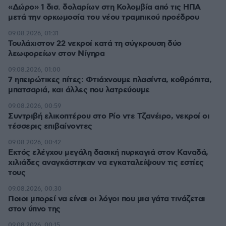
«Δώρο» 1 δισ. δολαρίων στη Κολομβία από τις ΗΠΑ
μετά την ορκωμοσία του νέου τραμπικού προέδρου
09.08.2026, 01:31
Τουλάχιστον 22 νεκροί κατά τη σύγκρουση δύο
λεωφορείων στον Νίγηρα
09.08.2026, 01:00
7 ηπειρώτικες πίτες: Φτιάχνουμε πλασίντα, κοθρόπιτα,
μπατσαριά, και άλλες που λατρεύουμε
09.08.2026, 00:59
Συντριβή ελικοπτέρου στο Ρίο ντε Τζανέιρο, νεκροί οι
τέσσερις επιβαίνοντες
09.08.2026, 00:42
Εκτός ελέγχου μεγάλη δασική πυρκαγιά στον Καναδά,
χιλιάδες αναγκάστηκαν να εγκαταλείψουν τις εστίες
τους
09.08.2026, 00:30
Ποιοι μπορεί να είναι οι λόγοι που μια γάτα τινάζεται
στον ύπνο της
09.08.2026, 00:15