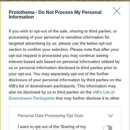
κοντά όταν μας εγκαταλείψει ο κορωνοϊός»
Protothema -
Do Not Process My Personal
=
Information
Απάντηση από τον Λάκη Γαβαλά για
If you wish to opt-out of the sale, sharing to third parties, or
προσβλητικά σχόλια και ψευδείς αναφορές
processing of your personal or sensitive information for
targeted advertising by us, please use the below opt-out
αναγνωστών
section to confirm your selection. Please note that after your
opt-out request is processed you may continue seeing
Με μεγάλη στενοχώρια και απογοήτευση
interest-based ads based on personal information utilized by
διάβασα τα μηνύματα των αναγνωστών σας
us or personal information disclosed to third parties prior to
your opt-out. You may separately opt-out of the further
σχετικά με την συνέντευξη μου σε προχτεσινό
disclosure of your personal information by third parties on the
σας φύλλο.
IAB’s list of downstream participants. This information may
also be disclosed by us to third parties on the
IAB’s List of
Συγκρινόμενα αναφέρονται με ανήθικους και
Downstream Participants
that may further disclose it to other
εξευτελιστικούς χαρακτηρισμούς προς το
third parties.
άτομο μου, καθώς επίσης αγνοούν την 15μήνη
Please note that this website/app uses one or more Google
Personal Data Processing Opt Outs
φυλάκισή μου για τα υποτιθέμενα χρέη μου
services and may gather and store information including but
not limited to your visit or usage behaviour. You may click to
I want to opt-out of the Sharing of my
προς το δημόσιο τα οποία έτσι κι αλλιώς