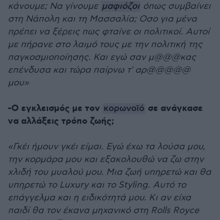
κάνουμε; Να γίνουμε
μαφιόζοι
όπως συμβαίνει
στη Νάπολη και τη Μασσαλία; Οσο για μένα
πρέπει να ξέρεις πως φταίνε οι πολιτικοί. Αυτοί
με πήρανε στο λαιμό τους με την πολιτική της
παγκοσμιοποίησης. Και εγώ σαν μ@@@κας
επένδυσα και τώρα παίρνω τ' αρ@@@@@
μου»
-Ο εγκλεισμός με τον
σε ανάγκασε
κορωνοϊό
να αλλάξεις τρόπο ζωής;
«Γκέι ήμουν γκέι είμαι. Εγώ έχω τα λούσα μου,
την κορμάρα μου και εξακολουθώ να ζω στην
χλιδή του μυαλού μου. Μια ζωή υπηρετώ και θα
υπηρετώ το Luxury και το Styling. Αυτό το
επάγγελμα και η ειδικότητά μου. Κι αν είχα
παιδί θα τον έκανα μηχανικό στη Rolls Royce