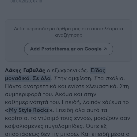
08.04.2020, 07:10
Δείτε περισσότερα άρθρα μας
στα αποτελέσματα
αναζήτησης
Add Protothema.gr on Google
Λάκης Γαβαλάς
ο εξωφρενικός.
Είδος
μοναδικό. Σε όλα
. Στην αμφίεση. Στα σχόλια.
Πάντα ανατρεπτικά και ενίοτε χλευαστικά. Στη
συμπεριφορά του. Ακόμα και στην
καθημερινότητά του. Επειδή, λοιπόν χάζευα το
«
».
My Style Rocks
Επειδή όλα αυτά τα
κορίτσια, το ντύσιμό τους εννοώ, μοιάζουν σαν
καψαλισμένες πυγολαμπίδες. Ούτε εξ
αποστάσεως δεν τις μπορώ. Και επειδή μέσα σ