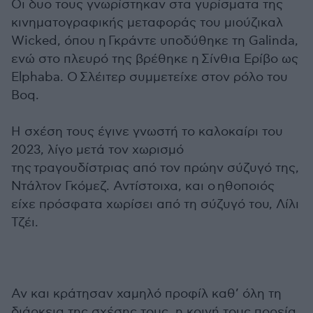
Οι δυο τους γνωρίστηκαν στα γυρίσματα της
κινηματογραφικής μεταφοράς του μιούζικαλ
Wicked, όπου η Γκράντε υποδύθηκε τη Galinda,
ενώ στο πλευρό της βρέθηκε η Σίνθια Ερίβο ως
Elphaba. Ο Σλέιτερ συμμετείχε στον ρόλο του
Boq.
Η σχέση τους έγινε γνωστή το καλοκαίρι του
2023, λίγο μετά τον χωρισμό
της τραγουδίστριας από τον πρώην σύζυγό της,
Ντάλτον Γκόμεζ. Αντίστοιχα, και ο ηθοποιός
είχε πρόσφατα χωρίσει από τη σύζυγό του, Λίλι
Τζέι.
Αν και κράτησαν χαμηλό προφίλ καθ’ όλη τη
διάρκεια της σχέσης τους, η κοινή τους πορεία