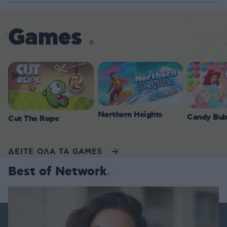
Games
Northern Heights
Candy Bub
Cut The Rope
ΔΕΙΤΕ ΟΛΑ ΤΑ GAMES
Best of Network