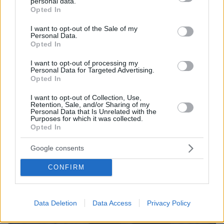
personal data.
grant or deny consent to Google and its third-party tags to
Πώς έγινε η τραγωδία με την νεκρή μητέρα στα
Opted In
use your data for below specified purposes in below Google
Μάλια: Βούτηξε για να βοηθήσει τη φίλη της και
consent section.
πνίγηκε, τα παιδιά φώναζαν για βοήθεια
I want to opt-out of the Sale of my
Personal Data.
Opted In
I want to opt-out of processing my
Personal Data for Targeted Advertising.
Opted In
I want to opt-out of Collection, Use,
Retention, Sale, and/or Sharing of my
Personal Data that Is Unrelated with the
Purposes for which it was collected.
Opted In
Google consents
CONFIRM
Data Deletion
Data Access
Privacy Policy