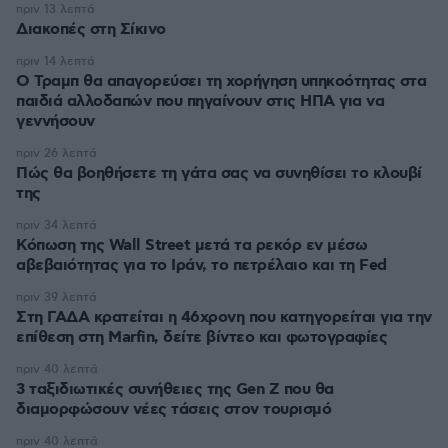
πριν 13 λεπτά
Διακοπές στη Σίκινο
πριν 14 λεπτά
Ο Τραμπ θα απαγορεύσει τη χορήγηση υπηκοότητας στα
παιδιά αλλοδαπών που πηγαίνουν στις ΗΠΑ για να
γεννήσουν
πριν 26 λεπτά
Πώς θα βοηθήσετε τη γάτα σας να συνηθίσει το κλουβί
της
πριν 34 λεπτά
Κόπωση της Wall Street μετά τα ρεκόρ εν μέσω
αβεβαιότητας για το Ιράν, το πετρέλαιο και τη Fed
πριν 39 λεπτά
Στη ΓΑΔΑ κρατείται η 46χρονη που κατηγορείται για την
επίθεση στη Marfin, δείτε βίντεο και φωτογραφίες
πριν 40 λεπτά
3 ταξιδιωτικές συνήθειες της Gen Z που θα
διαμορφώσουν νέες τάσεις στον τουρισμό
πριν 40 λεπτά