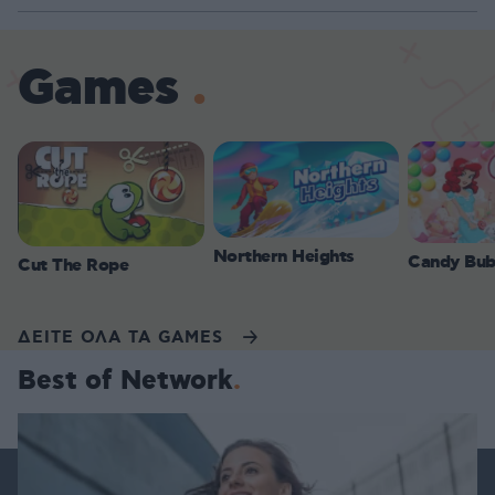
Games
Northern Heights
Candy Bub
Cut The Rope
ΔΕΙΤΕ ΟΛΑ ΤΑ GAMES
Best of Network