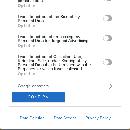
personal data.
grant or deny consent to Google and its third-party tags to
Opted In
use your data for below specified purposes in below Google
consent section.
I want to opt-out of the Sale of my
Personal Data.
Opted In
I want to opt-out of processing my
Personal Data for Targeted Advertising.
Opted In
I want to opt-out of Collection, Use,
Retention, Sale, and/or Sharing of my
Personal Data that Is Unrelated with the
Purposes for which it was collected.
Opted In
Google consents
CONFIRM
Data Deletion
Data Access
Privacy Policy
09.08.2026, 18:32