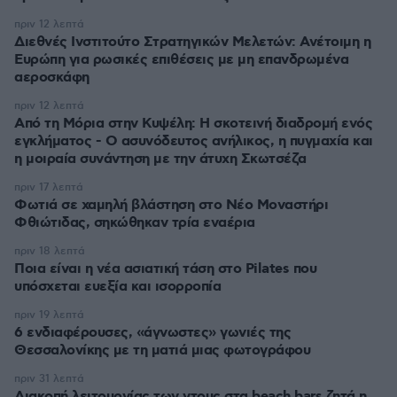
πριν 12 λεπτά
Διεθνές Ινστιτούτο Στρατηγικών Μελετών: Ανέτοιμη η
Ευρώπη για ρωσικές επιθέσεις με μη επανδρωμένα
αεροσκάφη
πριν 12 λεπτά
Από τη Μόρια στην Κυψέλη: Η σκοτεινή διαδρομή ενός
εγκλήματος - Ο ασυνόδευτος ανήλικος, η πυγμαχία και
η μοιραία συνάντηση με την άτυχη Σκωτσέζα
πριν 17 λεπτά
Φωτιά σε χαμηλή βλάστηση στο Νέο Μοναστήρι
Φθιώτιδας, σηκώθηκαν τρία εναέρια
πριν 18 λεπτά
Ποια είναι η νέα ασιατική τάση στο Pilates που
υπόσχεται ευεξία και ισορροπία
πριν 19 λεπτά
6 ενδιαφέρουσες, «άγνωστες» γωνιές της
Θεσσαλονίκης με τη ματιά μιας φωτογράφου
πριν 31 λεπτά
Διακοπή λειτουργίας των ντους στα beach bars ζητά η