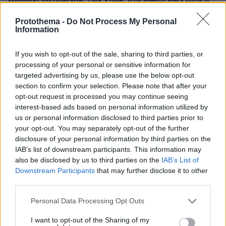
κοινότητα Σάρτης στη Χαλκιδική, επικαλείται
περιορισμένη επάρκεια νερού
Protothema -
Do Not Process My Personal
Information
πριν 37 λεπτά
Πώς θα κάνουμε μια περιποίηση προσώπου επιπέδου
If you wish to opt-out of the sale, sharing to third parties, or
σπα στο σπίτι
processing of your personal or sensitive information for
πριν 37 λεπτά
targeted advertising by us, please use the below opt-out
Σπιτικό προζύμι: Οδηγός για αρχάριους και μη – Η
section to confirm your selection. Please note that after your
διαδικασία, η χρήση, η συντήρηση
opt-out request is processed you may continue seeing
interest-based ads based on personal information utilized by
πριν 40 λεπτά
us or personal information disclosed to third parties prior to
Ελπίδα για τη Δημοκρατία: Νέα αποχώρηση με αιχμές
για «απολυταρχικά προσωποπαγές διευθυντήριο
your opt-out. You may separately opt-out of the further
Καρυστιανού - Γρατσία»
disclosure of your personal information by third parties on the
IAB’s list of downstream participants. This information may
also be disclosed by us to third parties on the
IAB’s List of
ΔΕΙΤΕ ΟΛΕΣ ΤΙΣ ΕΙΔΗΣΕΙΣ
Downstream Participants
that may further disclose it to other
third parties.
Please note that this website/app uses one or more Google
Personal Data Processing Opt Outs
services and may gather and store information including but
ΤΑ ΠΙΟ ΔΗΜΟΦΙΛΗ
not limited to your visit or usage behaviour. You may click to
I want to opt-out of the Sharing of my