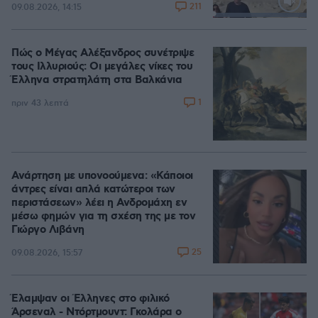
211
09.08.2026, 14:15
Loaded
:
100.00%
Πώς ο Μέγας Αλέξανδρος συνέτριψε
τους Ιλλυριούς: Οι μεγάλες νίκες του
Έλληνα στρατηλάτη στα Βαλκάνια
1
πριν 43 λεπτά
Ανάρτηση με υπονοούμενα: «Κάποιοι
άντρες είναι απλά κατώτεροι των
περιστάσεων» λέει η Ανδρομάχη εν
μέσω φημών για τη σχέση της με τον
Γιώργο Λιβάνη
25
09.08.2026, 15:57
Έλαμψαν οι Έλληνες στο φιλικό
Άρσεναλ - Ντόρτμουντ: Γκολάρα ο