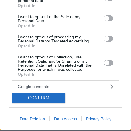
personal data.
Επαγγελματική Εκπαίδευση & Εξειδίκευση: Το Mοντέλο που
grant or deny consent to Google and its third-party tags to
Opted In
σε Bάζει στην Aγορά Eργασίας
use your data for below specified purposes in below Google
consent section.
I want to opt-out of the Sale of my
Personal Data.
Opted In
ΡΟΗ ΕΙΔΗΣΕΩΝ
I want to opt-out of processing my
Ειδήσεις
Δημοφιλή
Σχολιασμένα
Personal Data for Targeted Advertising.
Opted In
πριν 12 λεπτά
I want to opt-out of Collection, Use,
Ένοπλοι αυτονομιστές απειλούν τουρίστες και
Retention, Sale, and/or Sharing of my
αγοραστές κατοικιών στην Κορσική: «Μείνετε στα
Personal Data that Is Unrelated with the
Purposes for which it was collected.
σπίτια σας», δείτε βίντεο
Opted In
πριν 17 λεπτά
Μόργκαν Φρίμαν: Αν σε πληρώσουν καλά για μία
Google consents
παραγωγή, τότε παραβλέπεις κάποιες από τις αδυναμίες
του σεναρίου
CONFIRM
πριν 18 λεπτά
Δείτε ποια είναι τα λάθη που συνήθως κάνουμε όταν
είμαστε στην παραλία με τον σκύλο μας
Data Deletion
Data Access
Privacy Policy
πριν 18 λεπτά