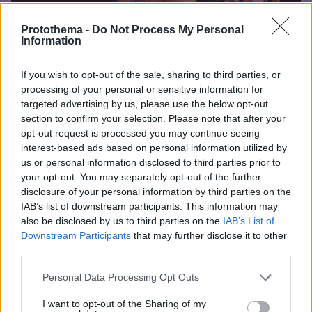
Protothema -
Do Not Process My Personal
Information
If you wish to opt-out of the sale, sharing to third parties, or
processing of your personal or sensitive information for
targeted advertising by us, please use the below opt-out
section to confirm your selection. Please note that after your
opt-out request is processed you may continue seeing
interest-based ads based on personal information utilized by
us or personal information disclosed to third parties prior to
your opt-out. You may separately opt-out of the further
disclosure of your personal information by third parties on the
27.07.2026, 06:00
IAB’s list of downstream participants. This information may
Το μέλλον της τεχνολογίας
also be disclosed by us to third parties on the
IAB’s List of
Downstream Participants
that may further disclose it to other
third parties.
03.08.2026, 10:56
Η Smart φοιτητική κατοικία στην καρδιά της Αθήνας
Please note that this website/app uses one or more Google
Personal Data Processing Opt Outs
services and may gather and store information including but
26.07.2026, 09:54
not limited to your visit or usage behaviour. You may click to
I want to opt-out of the Sharing of my