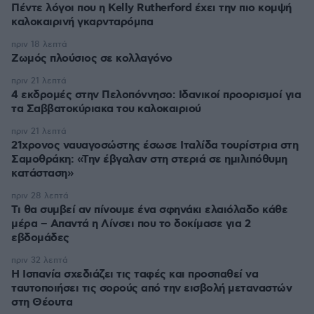
Πέντε λόγοι που η Kelly Rutherford έχει την πιο κομψή
καλοκαιρινή γκαρνταρόμπα
πριν 18 λεπτά
Ζωμός πλούσιος σε κολλαγόνο
πριν 21 λεπτά
4 εκδρομές στην Πελοπόννησο: Ιδανικοί προορισμοί για
τα Σαββατοκύριακα του καλοκαιριού
πριν 21 λεπτά
21χρονος ναυαγοσώστης έσωσε Ιταλίδα τουρίστρια στη
Σαμοθράκη: «Την έβγαλαν στη στεριά σε ημιλιπόθυμη
κατάσταση»
πριν 28 λεπτά
Τι θα συμβεί αν πίνουμε ένα σφηνάκι ελαιόλαδο κάθε
μέρα – Απαντά η Λίνσει που το δοκίμασε για 2
εβδομάδες
πριν 32 λεπτά
Η Ισπανία σχεδιάζει τις ταφές και προσπαθεί να
ταυτοποιήσει τις σορούς από την εισβολή μεταναστών
στη Θέουτα