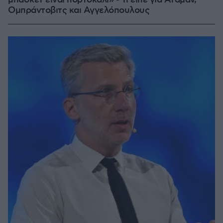
μπάσκετ είναι πορτοκαλί» - Τι είπε για Αταμάν,
Ομπράντοβιτς και Αγγελόπουλους