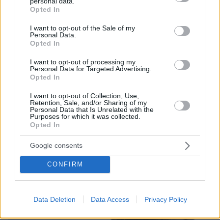
personal data.
grant or deny consent to Google and its third-party tags to
Opted In
use your data for below specified purposes in below Google
πριν 29 λεπτά
Υπό μερικό έλεγχο η φωτιά σε χαμηλή βλάστηση στο
consent section.
I want to opt-out of the Sale of my
Νέο Μοναστήρι Φθιώτιδας
Personal Data.
Opted In
πριν 32 λεπτά
Ξύλινες κουτάλες: Πώς τις πλένουμε, πότε τις
I want to opt-out of processing my
Personal Data for Targeted Advertising.
αντικαθιστούμε
Opted In
πριν 32 λεπτά
Τα προβλήματα στη συμπεριφορά των παιδιών που δεν
I want to opt-out of Collection, Use,
Retention, Sale, and/or Sharing of my
πρέπει ποτέ να υποτιμάμε ή να αγνοούμε
Personal Data that Is Unrelated with the
Purposes for which it was collected.
Opted In
ΔΕΙΤΕ ΟΛΕΣ ΤΙΣ ΕΙΔΗΣΕΙΣ
Google consents
CONFIRM
ΤΑ ΠΙΟ ΔΗΜΟΦΙΛΗ
Data Deletion
Data Access
Privacy Policy