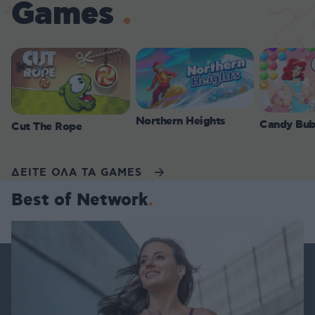
Games
Northern Heights
Candy Bub
Cut The Rope
ΔΕΙΤΕ ΟΛΑ ΤΑ GAMES
Best of Network