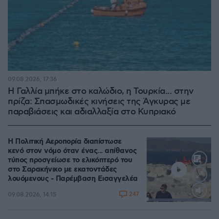
09.08.2026, 17:36
Η Γαλλία μπήκε στο καλώδιο, η Τουρκία... στην
πρίζα: Σπασμωδικές κινήσεις της Άγκυρας με
παραβιάσεις και αδιαλλαξία στο Κυπριακό
Η Πολιτική Αεροπορία διαπίστωσε
κενό στον νόμο όταν ένας... απίθανος
τύπος προσγείωσε το ελικόπτερό του
στο Σαρακήνικο με εκατοντάδες
λουόμενους - Παρέμβαση Εισαγγελέα
247
09.08.2026, 14:15
Loaded
:
100.00%