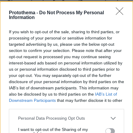
«Εάν γυρνούσα πίσω, δεν θα την έβρισκα ποτέ πια όπως
την κρατώ μέσα μου»: Η Αλεξάνδρεια του ηθοποιού
Protothema -
Do Not Process My Personal
Πέρη Μιχαηλίδη
Information
πριν 6 λεπτά
Βίντεο: Ανήλικοι έβαλαν φωτιά στο δάσος Άνω
If you wish to opt-out of the sale, sharing to third parties, or
Βριλησσίων και την έσβησαν, τους αναζητά η
processing of your personal or sensitive information for
Πυροσβεστική
targeted advertising by us, please use the below opt-out
section to confirm your selection. Please note that after your
πριν 8 λεπτά
Μαίνεται η μεγάλη φωτιά σε δάσος στο Μουζάκι
opt-out request is processed you may continue seeing
Ηλείας, επιχειρούν 105 πυροσβέστες και 9 εναέρια,
interest-based ads based on personal information utilized by
δείτε βίντεο και φωτογραφίες
us or personal information disclosed to third parties prior to
your opt-out. You may separately opt-out of the further
πριν 17 λεπτά
disclosure of your personal information by third parties on the
Δίπλα στην Εθνική μπάσκετ Κ16 ο Βασίλης Σπανούλης:
IAB’s list of downstream participants. This information may
Μίλησε στους παίκτες μετά τη νίκη επί της Γεωργίας
also be disclosed by us to third parties on the
IAB’s List of
πριν 19 λεπτά
Downstream Participants
that may further disclose it to other
Υψηλή χοληστερόλη: Τέσσερις κινήσεις που τη ρίχνουν
third parties.
με φυσικό τρόπο
Please note that this website/app uses one or more Google
Personal Data Processing Opt Outs
πριν 21 λεπτά
services and may gather and store information including but
Πέθανε στα 74 του χρόνια ο σπουδαίος ηθοποιός Νίκος
not limited to your visit or usage behaviour. You may click to
I want to opt-out of the Sharing of my
Καλογερόπουλος