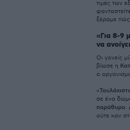
τιμές των ε
φανταστείτε
ξέραμε πώς
«Για 8-9 
να ανοίγε
Οι γονείς μ
βίωσε η
Κατ
ο οργανισμό
«
Τουλάχιστ
σε ένα δωμ
παράθυρο
.
ούτε καν στ