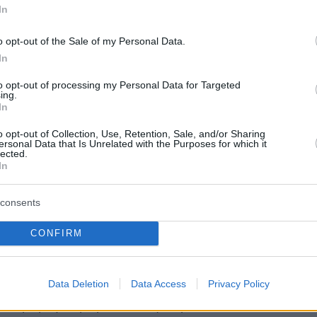
In
o opt-out of the Sale of my Personal Data.
In
to opt-out of processing my Personal Data for Targeted
ing.
In
o opt-out of Collection, Use, Retention, Sale, and/or Sharing
οκάλυψε πως έμαθε τον Αύγουστο του 2025 ότ
ersonal Data that Is Unrelated with the Purposes for which it
lected.
τός δότης για την κόρη του
, εξηγώντας ότι η
In
 γνώριζε πως η μεταμόσχευση από στενό
consents
ν ουσιαστικά η μοναδική ελπίδα.
CONFIRM
ς 12χρονης, Έβη Πετρίδου, μίλησε για τα
δια
που την ανησύχησαν. Όπως περιέγραψε,
αν με μελανιές, κούραση και μειωμένη όρεξη
Data Deletion
Data Access
Privacy Policy
 χωρίς όμως αρχικά οι γιατροί να εντοπίζουν