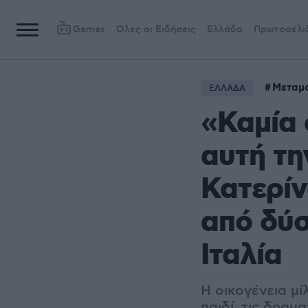
Games
Όλες οι Ειδήσεις
Ελλάδα
Πρωτοσέλι
Μεταμ
ΕΛΛΑΔΑ
«Καμία 
αυτή τη
Κατερίν
από δύ
Ιταλία
Η οικογένεια μ
παιδί, τις δραμ