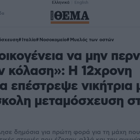
Ελληνικά
English
δα
όσχευση
Ιταλία
Νοσοκομείο
Μυελός των οστών
οικογένεια να μην περν
ν κόλαση»: Η 12χρονη
α επέστρεψε νικήτρια 
σκολη μεταμόσχευση σ
ίλησε δημόσια για πρώτη φορά για τη μάχη πο
ατικές στιγμές που έζησαν, αλλά και την αγωνία