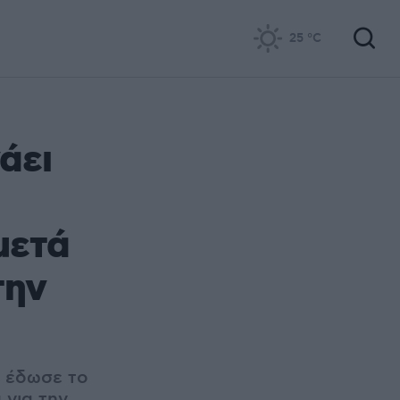
25
°C
άει
μετά
την
υ έδωσε το
 για την