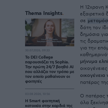
Η 12χρονη 
Thema Insights
εξαιρετικά 
σε
μεταμόσ
δότη τον ίδ
δημόσια για
τις δραματι
για την επό
30.07.2026, 09:33
καθημερινότ
Το DEI College
μήνυμα ελπ
παρουσιάζει τη Sophia.
Την πρώτη 24/7 βοηθό AI
οικογένειες
που αλλάζει τον τρόπο με
οικογένεια 
τον οποίο μαθαίνουν οι
φοιτητές
πατέρας της
03.08.2026, 10:56
Ο πατέρας τ
Η Smart φοιτητική
όλα ξεκίνη
κατοικία στην καρδιά της