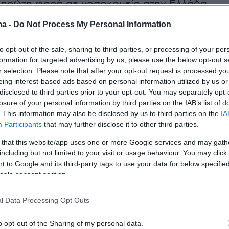
α πρώτη φορά σε νοσοκομείο στην Ελλάδα.
οι τελευταίοι μήνες εξελίχθηκαν σε έναν
ma -
Do Not Process My Personal Information
γώνα μεταξύ νοσοκομείων στην Ελλάδα και
to opt-out of the sale, sharing to third parties, or processing of your per
formation for targeted advertising by us, please use the below opt-out s
r selection. Please note that after your opt-out request is processed y
eing interest-based ads based on personal information utilized by us or
ξεκινάει τον Οκτώβριο του 2024, την οποία
disclosed to third parties prior to your opt-out. You may separately opt-
 την πρώτη νοσηλεία εδώ στην Ελλάδα και
losure of your personal information by third parties on the IAB’s list of
. This information may also be disclosed by us to third parties on the
IA
ι σήμερα μετράμε όλο αυτό το διάστημα
Participants
that may further disclose it to other third parties.
οι και τους τελευταίους τρεις μήνες,
 that this website/app uses one or more Google services and may gath
αίνοντας και βγαίνοντας στο
νοσοκομείο
including but not limited to your visit or usage behaviour. You may click 
ι κάθε δύο μέρες στην Ιταλία πλέον», είπε
 to Google and its third-party tags to use your data for below specifi
ικά.
ogle consent section.
l Data Processing Opt Outs
o opt-out of the Sharing of my personal data.