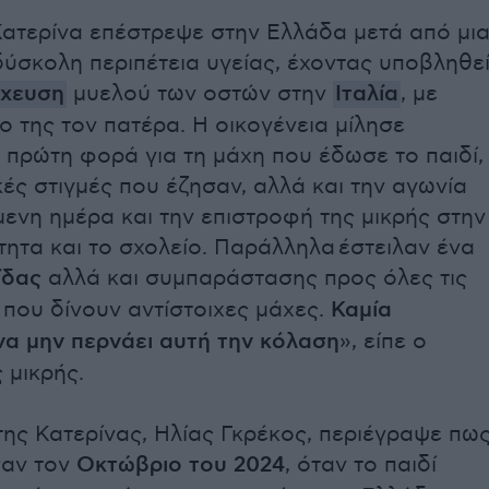
Κατερίνα επέστρεψε στην Ελλάδα μετά από μι
δύσκολη περιπέτεια υγείας, έχοντας υποβληθε
χευση
μυελού των οστών στην
Ιταλία
, με
ιο της τον πατέρα. Η οικογένεια μίλησε
 πρώτη φορά για τη μάχη που έδωσε το παιδί,
κές στιγμές που έζησαν, αλλά και την αγωνία
μενη ημέρα και την επιστροφή της μικρής στην
ητα και το σχολείο. Παράλληλα έστειλαν ένα
ίδας
αλλά και συμπαράστασης προς όλες τις
 που δίνουν αντίστοιχες μάχες.
Καμία
να μην περνάει αυτή την κόλαση
», είπε ο
 μικρής.
ης Κατερίνας, Ηλίας Γκρέκος, περιέγραψε πω
σαν τον
Οκτώβριο του 2024
, όταν το παιδί