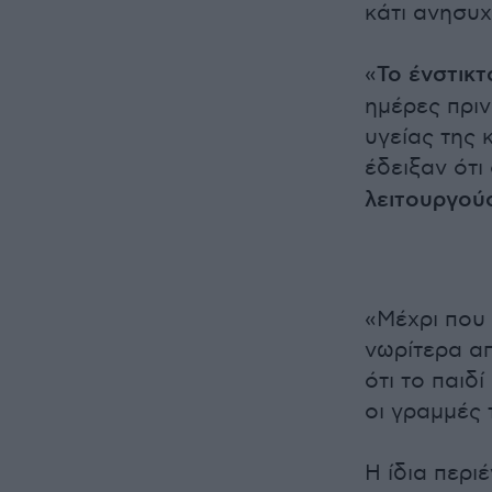
κάτι ανησυχ
«
Το ένστικ
ημέρες πρι
υγείας της 
έδειξαν ότι
λειτουργού
«Μέχρι που
νωρίτερα απ
ότι το παιδ
οι γραμμές 
Η ίδια περι