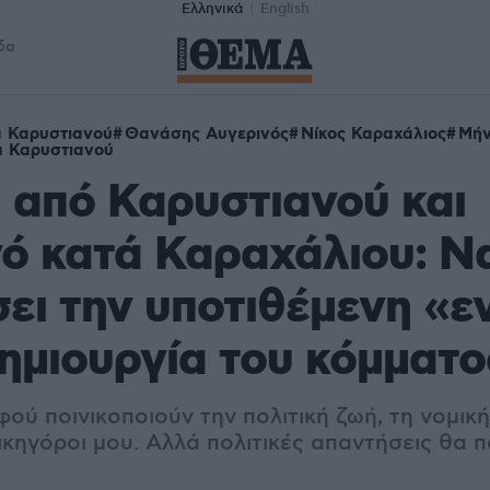
Ελληνικά
English
δα
 Καρυστιανού
Θανάσης Αυγερινός
Νίκος Καραχάλιος
Μή
 Καρυστιανού
 από Καρυστιανού και
ό κατά Καραχάλιου: Ν
ει την υποτιθέμενη «ε
δημιουργία του κόμματο
ού ποινικοποιούν την πολιτική ζωή, τη νομικ
ικηγόροι μου. Αλλά πολιτικές απαντήσεις θα 