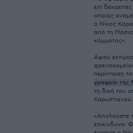
επί δεκαετίε
οποίος αναμέ
ο Νίκος Καρα
από τη Μόσχα
κόμματος».
Αφού εκτίμησ
φρενοκομείου
περίπτωση το
γραφείο της 
τη δική του 
Καρυστιανού.
«Απολαύστε τ
επικίνδυνο: 
έγραψε ο Νίκ