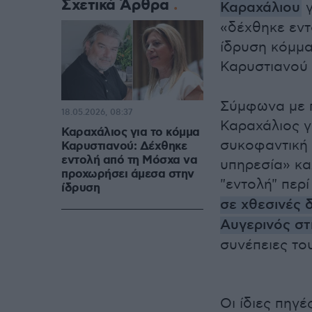
Σχετικά Άρθρα
Καραχάλιου
γ
«δέχθηκε εντ
ίδρυση κόμμα
Καρυστιανού 
Σύμφωνα με π
18.05.2026, 08:37
Καραχάλιος γι
Καραχάλιος για το κόμμα
συκοφαντική 
Καρυστιανού: Δέχθηκε
εντολή από τη Μόσχα να
υπηρεσία» κα
προχωρήσει άμεσα στην
"εντολή" περ
ίδρυση
σε χθεσινές 
Αυγερινός στ
συνέπειες το
Οι ίδιες πηγ