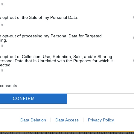
 την πολιτική ζωή ο κ. Αυγερινός και η κυρία
In
 τη νομική απάντηση θα αναλάβουν οι
o opt-out of the Sale of my Personal Data.
υ. Αλλά πολιτικές απαντήσεις θα παίρνουν από
In
to opt-out of processing my Personal Data for Targeted
ing.
In
η Καραχάλιου
o opt-out of Collection, Use, Retention, Sale, and/or Sharing
ersonal Data that Is Unrelated with the Purposes for which it
lected.
In
αχάλιος
τοποθετήθηκε το πρωί της Δευτέρας
σα συνέβησαν την Κυριακή στο Κολωνάκι
consents
η συλλογή υπογραφών για την ιδρυτική
CONFIRM
ου
κόμματος της Μαρίας Καρυστιανού
.
Data Deletion
Data Access
Privacy Policy
άλιστα, την παρουσία του δημοσιογράφου και