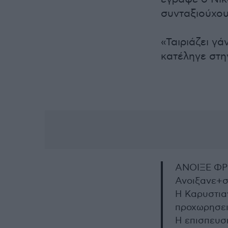
συνταξιούχου
«Ταιριάζει γά
κατέληγε στη
ΑΝΟΙΞΕ ΦΡ
Ανοιξανε+σ
Η Καρυστια
προχωρησει
Η επισπευσ