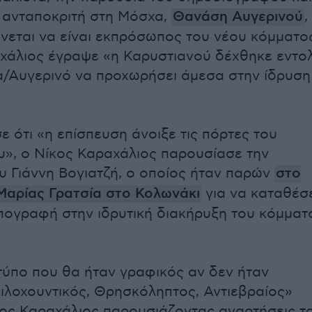
ς ανταποκριτή στη Μόσχα,
Θανάση Αυγερινού
,
νεται να είναι εκπρόσωπος του νέου κόμματο
χάλιος έγραψε «η Καρυστιανού δέχθηκε εντο
/Αυγερινό να προχωρήσει άμεσα στην ίδρυση
ε ότι «η επίσπευση άνοιξε τις πόρτες του
», ο Νίκος Καραχάλιος παρουσίασε την
υ Γιάννη Βογιατζή, ο οποίος ήταν παρών
στο
Μαρίας Γρατσία στο Κολωνάκι
για να καταθέσ
υπογραφή στην ιδρυτική διακήρυξη του κόμματ
ύπο που θα ήταν γραφικός αν δεν ήταν
Φιλοχουντικός, Θρησκόληπτος, Αντιεβραίος»
ος Καραχάλιος παρουσιάζοντας αναρτήσεις τ