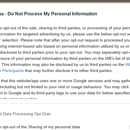
ροή συκοφάντη λήγει στις 12:00 το μεσημέρι».
ma -
Do Not Process My Personal Information
ε ακόμη δεν κατόρθωσε να εντοπίσει και να
to opt-out of the sale, sharing to third parties, or processing of your per
 Νίκο Καραχάλιο στη διεύθυνση της κατοικίας
formation for targeted advertising by us, please use the below opt-out s
γός Προστασίας του Πολίτη άραγε γνωρίζει κά
r selection. Please note that after your opt-out request is processed y
ρέψει το υπουργείο του σε Προστασίας
eing interest-based ads based on personal information utilized by us or
disclosed to third parties prior to your opt-out. You may separately opt-
 καταλήγουν οι συνεργάτες της Μαρίας
losure of your personal information by third parties on the IAB’s list of
. This information may also be disclosed by us to third parties on the
IA
Participants
that may further disclose it to other third parties.
: Τις νομικές απαντήσεις οι δικηγόροι
 that this website/app uses one or more Google services and may gath
λιτικές εγώ
including but not limited to your visit or usage behaviour. You may click 
 to Google and its third-party tags to use your data for below specifi
ogle consent section.
l Data Processing Opt Outs
 την υποβολή μήνυσης σε βάρος του, ο Νίκος
ίπε στο protothema.gr: «Αφού πλέον
o opt-out of the Sharing of my personal data.