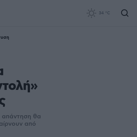
34
°C
νυση
α
ντολή»
ς
ή απάντηση θα
παίρνουν από