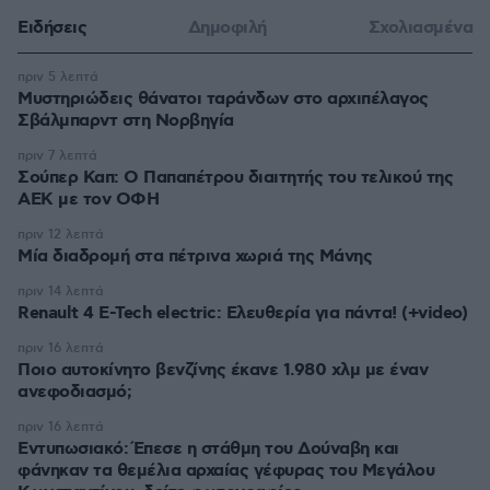
Ειδήσεις
Δημοφιλή
Σχολιασμένα
πριν 5 λεπτά
Μυστηριώδεις θάνατοι ταράνδων στο αρχιπέλαγος
Σβάλμπαρντ στη Νορβηγία
πριν 7 λεπτά
Σούπερ Καπ: Ο Παπαπέτρου διαιτητής του τελικού της
ΑΕΚ με τον ΟΦΗ
πριν 12 λεπτά
Μία διαδρομή στα πέτρινα χωριά της Μάνης
πριν 14 λεπτά
Renault 4 E-Tech electric: Ελευθερία για πάντα! (+video)
πριν 16 λεπτά
Ποιο αυτοκίνητο βενζίνης έκανε 1.980 χλμ με έναν
ανεφοδιασμό;
πριν 16 λεπτά
Εντυπωσιακό: Έπεσε η στάθμη του Δούναβη και
φάνηκαν τα θεμέλια αρχαίας γέφυρας του Μεγάλου