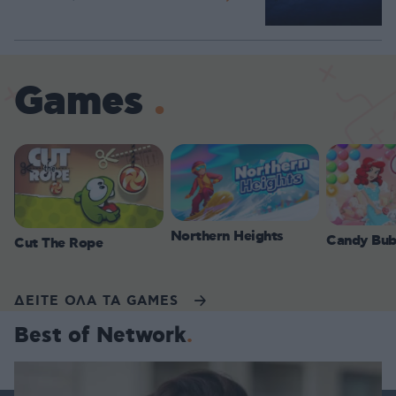
Games
Northern Heights
Candy Bub
Cut The Rope
ΔΕΙΤΕ ΟΛΑ ΤΑ GAMES
Best of Network