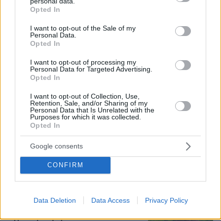
personal data.
grant or deny consent to Google and its third-party tags to
Opted In
use your data for below specified purposes in below Google
consent section.
I want to opt-out of the Sale of my
Personal Data.
Opted In
I want to opt-out of processing my
Personal Data for Targeted Advertising.
Opted In
I want to opt-out of Collection, Use,
Retention, Sale, and/or Sharing of my
Personal Data that Is Unrelated with the
Purposes for which it was collected.
Opted In
06.08.2026, 12:32
Η αποκαλυπτική κατάθεση της συζύγου του
Google consents
Αφγανού: Πώς γνωρίσαμε τη Λίσα, γιατί
υποψιάστηκα ότι ήταν το πτώμα στη βαλίτσα
CONFIRM
Νεαρή γυναίκα με ακατέργαστη
ομορφιά από την Αιθιοπία έγινε viral,
Data Deletion
Data Access
Privacy Policy
δείτε την εντυπωσιακή μεταμόρφωσή
της από μακιγιέρ