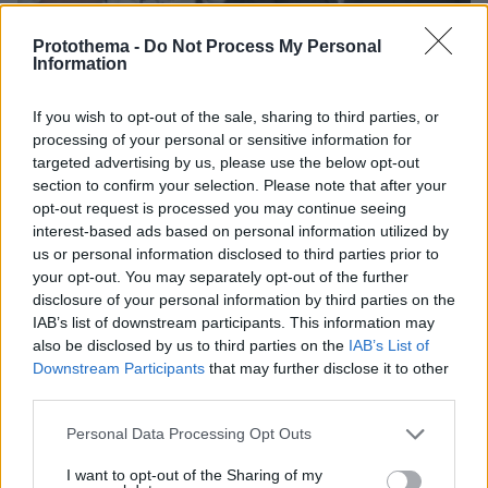
Protothema -
Do Not Process My Personal
Information
If you wish to opt-out of the sale, sharing to third parties, or
processing of your personal or sensitive information for
06.08.2026, 15:36
targeted advertising by us, please use the below opt-out
Η απουσία μέσα στη νύχτα και η λεπτομέρεια στα
section to confirm your selection. Please note that after your
μηνύματα: Πώς η σύζυγος του Αφγανού ξεκίνησε
opt-out request is processed you may continue seeing
να τον υποπτεύεται για τη δολοφονία της
interest-based ads based on personal information utilized by
Βρετανίδας στην Κυψέλη
us or personal information disclosed to third parties prior to
your opt-out. You may separately opt-out of the further
disclosure of your personal information by third parties on the
IAB’s list of downstream participants. This information may
also be disclosed by us to third parties on the
IAB’s List of
Downstream Participants
that may further disclose it to other
third parties.
Please note that this website/app uses one or more Google
Personal Data Processing Opt Outs
services and may gather and store information including but
not limited to your visit or usage behaviour. You may click to
I want to opt-out of the Sharing of my