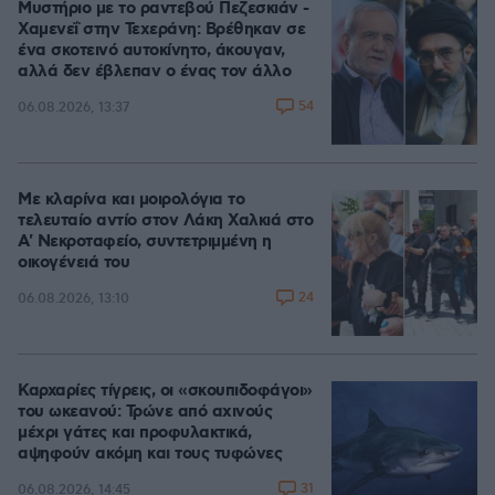
Μυστήριο με το ραντεβού Πεζεσκιάν -
Χαμενεΐ στην Τεχεράνη: Βρέθηκαν σε
ένα σκοτεινό αυτοκίνητο, άκουγαν,
αλλά δεν έβλεπαν ο ένας τον άλλο
54
06.08.2026, 13:37
Με κλαρίνα και μοιρολόγια το
τελευταίο αντίο στον Λάκη Χαλκιά στο
A' Νεκροταφείο, συντετριμμένη η
οικογένειά του
24
06.08.2026, 13:10
Καρχαρίες τίγρεις, οι «σκουπιδοφάγοι»
του ωκεανού: Τρώνε από αχινούς
μέχρι γάτες και προφυλακτικά,
αψηφούν ακόμη και τους τυφώνες
31
06.08.2026, 14:45