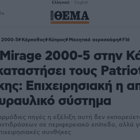
Ελληνικά
English
δα
 2000-5
Κάρπαθος
Κύπρος
Μαχητικά αεροσκάφη
F16
Mirage 2000-5 στην Κ
καταστήσει τους Patriot
ης: Επιχειρησιακή η 
πυραυλικό σύστημα
αρμόδιες πηγές η εξέλιξη αυτή δεν εκπορεύετ
αντιδράσεων σε περιφερειακό επίπεδο, αλλά γ
πιχειρησιακές συνθήκες