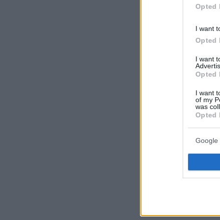
Opted 
I want t
Opted 
I want 
Advertis
Opted 
I want t
of my P
was col
Opted 
Google 
Ακολουθήστε 
όλες τις ειδήσ
Δείτε όλες τις
στιγμή που συ