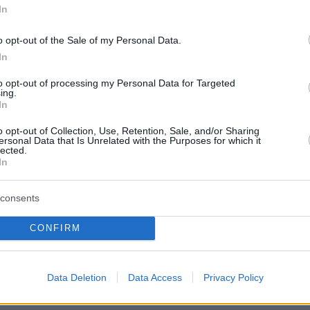
In
o opt-out of the Sale of my Personal Data.
In
to opt-out of processing my Personal Data for Targeted
ing.
In
o opt-out of Collection, Use, Retention, Sale, and/or Sharing
ersonal Data that Is Unrelated with the Purposes for which it
lected.
In
consents
protothema.gr στο Google News
το
και μάθετε πρώτοι
CONFIRM
εις
Ειδήσεις
 τελευταίες
από την Ελλάδα και τον Κόσμο, τη
Data Deletion
Data Access
Privacy Policy
Protothema.gr
μβαίνουν, στο