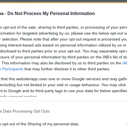
 στην
Κύπρο
, τότε θα αντικατασταθούν με
αχητικά αεροσκάφη, καθώς η όποια μετακίνησ
ma -
Do Not Process My Personal Information
εται αμιγώς από επιχειρησιακά κριτήρια.
to opt-out of the sale, sharing to third parties, or processing of your per
formation for targeted advertising by us, please use the below opt-out s
ση του ΚΥΣΕΑ για την μετακίνηση των
r selection. Please note that after your opt-out request is processed y
Patriot από το Διδυμότειχο και την Κάρπαθο
eing interest-based ads based on personal information utilized by us or
disclosed to third parties prior to your opt-out. You may separately opt-
 και ο κυβερνητικός εκπρόσωπος, Παύλος
losure of your personal information by third parties on the IAB’s list of
 ο οποίος ξεκαθάρισε, ότι η απόφαση ελήφθη
. This information may also be disclosed by us to third parties on the
IA
ιχειρησιακούς λόγους: «Έχω βαρεθεί να
Participants
that may further disclose it to other third parties.
σιεύματα περί υποχωρητικότητας. Εκρίθη
 that this website/app uses one or more Google services and may gath
ακά μετά την πάροδο ενός μεγάλου χρονικού
including but not limited to your visit or usage behaviour. You may click 
 to Google and its third-party tags to use your data for below specifi
 ότι έπρεπε να επιστρέψουν, δεν έχει καμία
ogle consent section.
ν Τουρκία. Δεν έχει να κάνει καθόλου με
 εξέλιξη στην Τουρκία. Όποιος μιλάει για
l Data Processing Opt Outs
τητα είναι εκτός τόπου και χρόνου. Όπως
πιχειρησιακούς λόγους, έτσι και επιστρέφουν.
o opt-out of the Sharing of my personal data.