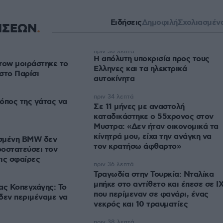
Ειδήσεις
Δημοφιλή
Σχολιασμέν
ΗΣΕΩΝ
πριν 30 λεπτά
Η απόλυτη υποκρισία προς τους
row μοιράστηκε το
Ελληνες και τα ηλεκτρικά
στο Παρίσι
αυτοκίνητα
πριν 34 λεπτά
όπος της γάτας να
Σε 11 μήνες με αναστολή
καταδικάστηκε ο 55χρονος στον
Μυστρα: «Δεν ήταν οικονομικά τα
κίνητρά μου, είχα την ανάγκη να
σμένη BMW δεν
τον κρατήσω άφθαρτο»
οστατεύσει τον
ις σφαίρες
πριν 36 λεπτά
Τραγωδία στην Τουρκία: Νταλίκα
μπήκε στο αντίθετο και έπεσε σε Ι
ς Κοπεγχάγης: Το
που περίμεναν σε φανάρι, ένας
 δεν περιμέναμε να
νεκρός και 10 τραυματίες
πριν 38 λεπτά