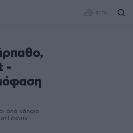
34
°C
άρπαθο,
 -
απόφαση
αι από κάποιο
ιατί έχουν