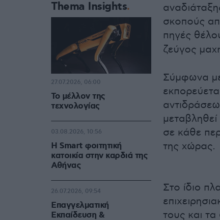
Thema Insights
αναδιάταξη
σκοπούς απ
πηγές θέλο
ζεύγος μα
Σύμφωνα με 
27.07.2026, 06:00
εκπορεύεται
Το μέλλον της
αντιδράσεων
τεχνολογίας
μεταβληθεί 
σε κάθε πε
03.08.2026, 10:56
της χώρας.
Η Smart φοιτητική
κατοικία στην καρδιά της
Αθήνας
Στο ίδιο πλ
26.07.2026, 09:54
επιχειρησια
Επαγγελματική
τους και τα
Εκπαίδευση &