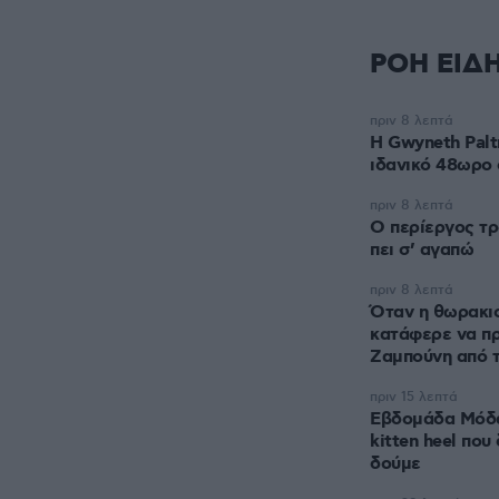
ΡΟΗ ΕΙΔ
πριν 8 λεπτά
Η Gwyneth Palt
ιδανικό 48ωρο 
πριν 8 λεπτά
Ο περίεργος τρ
πει σ’ αγαπώ
πριν 8 λεπτά
Όταν η θωρακι
κατάφερε να πρ
Ζαμπούνη από τ
πριν 15 λεπτά
Εβδομάδα Μόδα
kitten heel που
δούμε