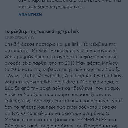
δεν υπάρχει εναλλακτική), άρα ΠΑΣΟΚ και ΝΔ
του οφείλουν ευγνωμοσύνη..
ΑΠΑΝΤΗΣΗ
Το ρέκβιεμ της "αυταπάτης"(με link
20.05.2026, 09:35
Επειδή άρεσε ποστάρω και με link.. Το ρέκβιεμ της
αυταπάτης.. Μηλιός: Η απόφαση για την υπογραφή
νέου μνημόνιο και υποταγής στο κεφάλαιο και στις
αγορές είχε παρθεί από το 2013 Μανιφέστο Μηλιού
to 2016 κατά της κυβερνητικής πολιτικής των Σύριζα
- Ανελ.. ( https://newpost.gr/politiki/manifesto-mhlioy-
kata-ths-kybernhtikhs-politikhs/ ). Με απλά λόγια, ο
Σύριζα από την αρχή πολιτικά “δούλευε” τον κόσμο.
Εσείς οι Συριζαίοι που ακόμα υπερασπίζεστε τον
Τσίπρα, πως τόσο έξυπνοι και πολιτικοποιημένοι, γιατί
δεν το πήρατε χαμπάρι πως είναι αδύνατο μέσα σε
ΕΕ ΝΑΤΟ Καπιταλισμό να σκιστούν μνημόνια; Ο
Μηλιός ήταν από τους βασικούς ΣΥΝΕΡΓΑΤΕΣ του
Σύριζα και από τους συντάκτες του Προγράμματος