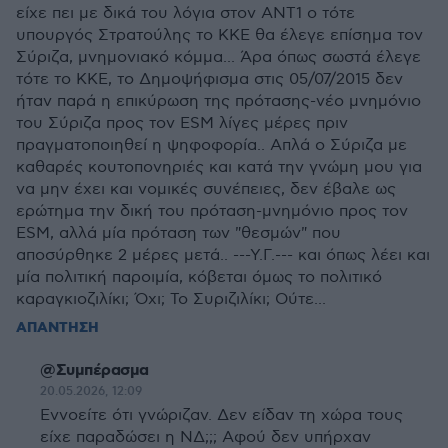
είχε πει με δικά του λόγια στον ANT1 o τότε
υπουργός Στρατούλης το ΚΚΕ θα έλεγε επίσημα τον
Σύριζα, μνημονιακό κόμμα... Άρα όπως σωστά έλεγε
τότε το ΚΚΕ, το Δημοψήφισμα στις 05/07/2015 δεν
ήταν παρά η επικύρωση της πρότασης-νέο μνημόνιο
του Σύριζα προς τον ESM λίγες μέρες πριν
πραγματοποιηθεί η ψηφοφορία.. Απλά ο Σύριζα με
καθαρές κουτοπονηριές και κατά την γνώμη μου για
να μην έχει και νομικές συνέπειες, δεν έβαλε ως
ερώτημα την δική του πρόταση-μνημόνιο προς τον
ESM, αλλά μία πρόταση των "θεσμών" που
αποσύρθηκε 2 μέρες μετά.. ---Υ.Γ.--- και όπως λέει και
μία πολιτική παροιμία, κόβεται όμως το πολιτικό
καραγκιοζιλίκι; Όχι; Το Συριζιλίκι; Ούτε...
ΑΠΑΝΤΗΣΗ
@Συμπέρασμα
20.05.2026, 12:09
Εννοείτε ότι γνώριζαν. Δεν είδαν τη χώρα τους
είχε παραδώσει η ΝΔ;;; Αφού δεν υπήρχαν