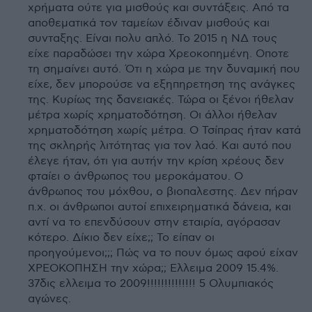
χρήματα ούτε για μισθούς και συντάξεις. Από τα
αποθεματικά τον ταμείων έδιναν μισθούς και
συνταξης. Είναι πολυ απλό. Το 2015 η ΝΔ τους
είχε παραδώσει την χώρα Χρεοκοπημένη. Οποτε
τη σημαίνει αυτό. Ότι η χώρα με την δυναμική που
είχε, δεν μπορούσε να εξηπηρετηση της ανάγκες
της. Κυρίως της δανειακές. Τώρα οι ξένοι ήθελαν
μέτρα χωρίς χρηματοδότηση. Οι άλλοι ήθελαν
χρηματοδότηση χωρίς μέτρα. Ο Τσίπρας ήταν κατά
της σκληρής λιτότητας για τον λαό. Και αυτό που
έλεγε ήταν, ότι για αυτήν την κρίση χρέους δεν
φταίει ο άνθρωπος του μεροκάματου. Ο
άνθρωπος του μόχθου, ο βιοπαλεστης. Δεν πήραν
π.χ. οι άνθρωποι αυτοί επιχειρηματικά δάνεια, και
αντί να το επενδύσουν στην εταιρία, αγόρασαν
κότερο. Δίκιο δεν είχε;; Το είπαν οι
προηγούμενοι;;; Πώς να το πουν όμως αφού είχαν
ΧΡΕΟΚΟΠΗΣΗ την χώρα;; Ελλειμα 2009 15.4%.
37δις ελλειμα το 2009!!!!!!!!!!!!!! 5 Ολυμπιακός
αγώνες.