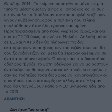
Θεσ/κης 2014.. Το κείμενο παρατίθεται μόνο ως μία
"από τα μέσα" ομολογία πως ο Τσιπράκος και οι συν
αυτόν πολιτικά "δούλευαν τον κόσμο ψιλό-γαζί" πριν
γίνουν κυβέρνηση, αφού η πολιτική που τελικά
ακολούθησαν ήταν ήδη προαποφασισμένη...
Προαποφασισμένη από πολύ νωρίτερα όμως, και όχι
από το '12-'13 όπως μας λέει ο Μηλιός.. Δηλαδή μέσα
σε ΕΕ και ΝΑΤΟ δεν θα πλήρωνες τις δις
εκατομμυρίων απαιτήσεις των τραπεζών τους και θα
σου ξαναδάνειζαν και μετά θα έτρεχαν αμέριμνοι σε
ένα καταπράσινο λιβάδι; Όποιος πάει στα δικαστήρια,
αδελφός "βγάζει το μάτι" αδελφού για να μοιραστούν
ένα δυάρι και θα άφηναν καπιταλιστικές επιχειρήσεις
σαν τις τράπεζες τόσα δις χωρίς να ικανοποιηθούν οι
απαιτήσεις τους, και χωρίς ανταλλάγματα; Ήξεραν
πως θα υπογράψουν κάποιο ΝΕΟ μνημόνιο ήδη από
το 2013..
ΑΠΑΝΤΗΣΗ
Δεν ήταν "αυταπάτη"