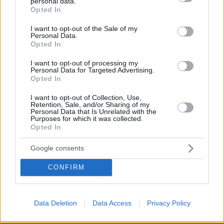
personal data.
grant or deny consent to Google and its third-party tags to
Opted In
Χάος και καθυστερήσεις
use your data for below specified purposes in below Google
consent section.
I want to opt-out of the Sale of my
Με τις ίδιες χαμηλές ταχύτητες και σε
Personal Data.
Opted In
συνθήκες χάους εξελισσόταν και οι
διαπραγματεύσεις με τους Θεσμούς στο
I want to opt-out of processing my
Personal Data for Targeted Advertising.
ξενοδοχείο Hilton της Αθήνας, σε μια
Opted In
διαδικασία που περιγράφεται από αρκετούς
I want to opt-out of Collection, Use,
αξιωματούχους χωρίς δομή, χωρίς συντονισμό
Retention, Sale, and/or Sharing of my
και, πολλές φορές, χωρίς σαφή στρατηγική.
Personal Data that Is Unrelated with the
Purposes for which it was collected.
Opted In
«Στο ΔΝΤ και στην Κομισιόν ανησυχούσαμε
Google consents
όλο και περισσότερο αλλά στην άλλη πλευρά
δεν επικρατούσε η αίσθηση του επείγοντος»
CONFIRM
περιγράφει ο Ντεκλάν Κοστέλο, υπεύθυνος
των Βρυξελλών για το ελληνικό πρόγραμμα,
καθώς θυμάται πως «
στις Βρυξέλλες είχαμε
Data Deletion
Data Access
Privacy Policy
συναντήσεις είτε δεν θα εμφανίζονταν είτε θα