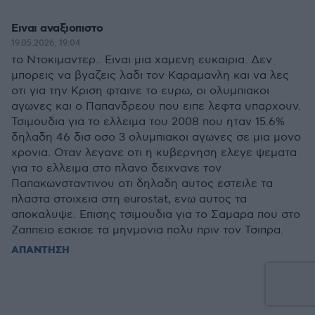
Ειναι αναξιοπιστο
19.05.2026, 19:04
το Ντοκιμαντερ.. Ειναι μια χαμενη ευκαιρια. Δεν
μπορεις να βγαζεις λαδι τον Καραμανλη και να λες
οτι για την Κριση φταινε το ευρω, οι ολυμπιακοι
αγωνες και ο Παπανδρεου που ειπε λεφτα υπαρχουν.
Τσιμουδια για το ελλειμα του 2008 που ηταν 15.6%
δηλαδη 46 δισ οσο 3 ολυμπιακοι αγωνες σε μια μονο
χρονια. Οταν λεγανε οτι η κυβερνηση ελεγε ψεματα
για το ελλειμα στο πλανο δειχνανε τον
Παπακωνσταντινου οτι δηλαδη αυτος εστειλε τα
πλαστα στοιχεια στη eurostat, ενω αυτος τα
αποκαλυψε. Επισης τσιμουδια για το Σαμαρα που στο
Ζαππειο εσκισε τα μηνμονια πολυ πριν τον Τσιπρα.
ΑΠΑΝΤΗΣΗ