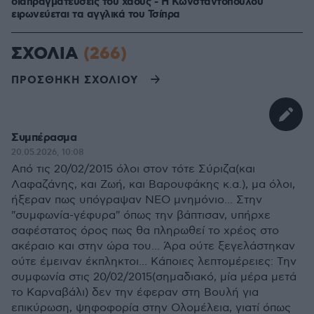
διαπραγματεύσεις του χάους - Η Κωνσταντοπούλου
ειρωνεύεται τα αγγλικά του Τσίπρα
ΣΧΟΛΙΑ
(266)
ΠΡΟΣΘΗΚΗ ΣΧΟΛΙΟΥ
Συμπέρασμα
20.05.2026, 10:08
Από τις 20/02/2015 όλοι στον τότε Σύριζα(και
Λαφαζάνης, και Ζωή, και Βαρουφάκης κ.α.), μα όλοι,
ήξεραν πως υπόγραψαν ΝΕΟ μνημόνιο... Στην
"συμφωνία-γέφυρα" όπως την βάπτισαν, υπήρχε
σαφέστατος όρος πως θα πληρωθεί το χρέος στο
ακέραιο και στην ώρα του... Άρα ούτε ξεγελάστηκαν
ούτε έμειναν έκπληκτοι... Κάποιες λεπτομέρειες: Την
συμφωνία στις 20/02/2015(σημαδιακό, μία μέρα μετά
το Καρναβάλι) δεν την έφεραν στη Βουλή για
επικύρωση, ψηφοφορία στην Ολομέλεια, γιατί όπως