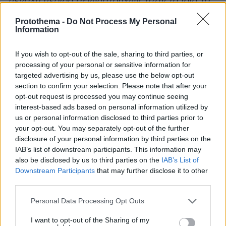
μεγάλη μερίδα αξιωματούχων, ήταν τα ίδια τα
στελέχη του ΣΥΡΙΖΑ που ζούσαν την έκπληξη
Protothema -
Do Not Process My Personal
του να κατέχουν την εξουσία, αφού “ήταν μια
Information
ομάδα άντρες κυρίως που δεν τους άρεσαν
κάποιοι συμβολισμοί, όπως η τρόικα», όπως
If you wish to opt-out of the sale, sharing to third parties, or
processing of your personal or sensitive information for
θυμούνται, όταν “τρόικα και θεσμοί,
targeted advertising by us, please use the below opt-out
εξωραΐσαμε τις λέξεις, δεν είναι να
section to confirm your selection. Please note that after your
πανηγυρίζεις»,
όπως παραδέχτηκε ο πρώην
opt-out request is processed you may continue seeing
Υπουργός, Παναγιώτης Λαφαζάνης.
interest-based ads based on personal information utilized by
us or personal information disclosed to third parties prior to
your opt-out. You may separately opt-out of the further
disclosure of your personal information by third parties on the
IAB’s list of downstream participants. This information may
also be disclosed by us to third parties on the
IAB’s List of
Downstream Participants
that may further disclose it to other
third parties.
Please note that this website/app uses one or more Google
Personal Data Processing Opt Outs
services and may gather and store information including but
not limited to your visit or usage behaviour. You may click to
I want to opt-out of the Sharing of my