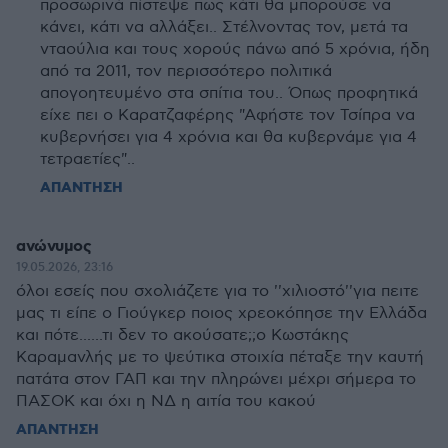
προσωρινά πίστεψε πως κάτι θα μπορούσε να
κάνει, κάτι να αλλάξει.. Στέλνοντας τον, μετά τα
νταούλια και τους χορούς πάνω από 5 χρόνια, ήδη
από τα 2011, τον περισσότερο πολιτικά
απογοητευμένο στα σπίτια του.. Όπως προφητικά
είχε πει ο Καρατζαφέρης "Αφήστε τον Τσίπρα να
κυβερνήσει για 4 χρόνια και θα κυβερνάμε για 4
τετραετίες"..
ΑΠΑΝΤΗΣΗ
ανώνυμος
19.05.2026, 23:16
όλοι εσείς που σχολιάζετε για το ''χιλιοστό''για πειτε
μας τι είπε ο Γιούγκερ ποιος χρεοκόπησε την Ελλάδα
και πότε......τι δεν το ακούσατε;;ο Κωστάκης
Καραμανλής με το ψεύτικα στοιχία πέταξε την καυτή
πατάτα στον ΓΑΠ και την πληρώνει μέχρι σήμερα το
ΠΑΣΟΚ και όχι η ΝΔ η αιτία του κακού
ΑΠΑΝΤΗΣΗ