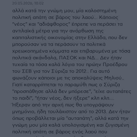
20.05.2026, 10:02
αλλά κατά την γνώμη μου, μία καλοστημένη
πολιτική απάτη σε βάρος του λαού... Κάποιος
"νέος" και "αδιάφθορος" έπρεπε να περάσει τα
αντιλαϊκά μέτρα για την ανόρθωση της
καπιταλιστικής οικονομίας στην Ελλάδα, που δεν
μπορούσαν να τα περάσουν τα πολιτικά
χρεωκοπημένα κόμματα και επιβαρυμένα με τόσα
πολιτικά σκάνδαλα, ΠΑΣΟΚ και ΝΔ... Δεν ήταν
τυχαία τα τόσα καλά λόγια του πρώην Προέδρου
του ΣΕΒ για τον Σύριζα το 2012.. Για αυτό
φωνάζουν κάποιοι με τις αποκαλύψεις Μηλιού..
Γιατί καταρρίπτεται το παραμύθι πως ο Σύριζα
"προσπάθησε αλλά δεν μπόρεσε", "είχε αυταπάτες
το παιδί", "ήταν νέος, δεν ήξερε" κλπ κλπ....
Ήξεραν από την αρχή πως θα υπογράψουν
μνημόνιο, ήδη τουλάχιστον από το 2013. Δεν ήταν
όπως προβάλλεται μία "αυταπάτη", αλλά κατά την
γνώμη μου μία καλά υπολογισμένη και ζυγισμένη
πολιτική απάτη σε βάρος ενός λαού που