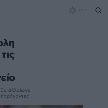
27
°C
ολη
τις
είο
 θα αλλοίωνε
 παράγοντες