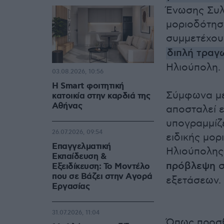
Ένωσης Συλ
μοριοδότησ
συμμετέχου
διπλή τραγ
Ηλιούπολη.
03.08.2026, 10:56
Η Smart φοιτητική
Σύμφωνα με 
κατοικία στην καρδιά της
Αθήνας
αποσταλεί 
υπογραμμίζε
26.07.2026, 09:54
ειδικής μορ
Επαγγελματική
Ηλιούπολης
Εκπαίδευση &
πρόβλεψη
σ
Εξειδίκευση: Το Mοντέλο
που σε Bάζει στην Aγορά
εξετάσεων.
Eργασίας
31.07.2026, 11:04
Όπως προσθέ