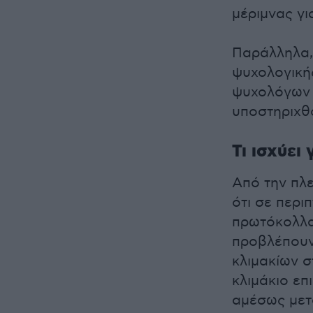
μέριμνας γι
Παράλληλα,
ψυχολογικής
ψυχολόγων 
υποστηριχθο
Τι ισχύει
Από την πλε
ότι σε περι
πρωτόκολλα
προβλέπουν
κλιμακίων σ
κλιμάκιο επ
αμέσως μετά