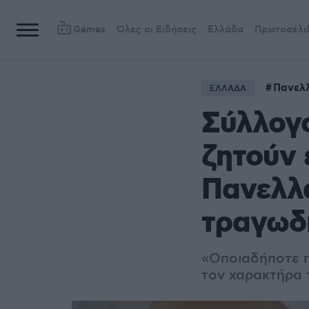
Games
Όλες οι Ειδήσεις
Ελλάδα
Πρωτοσέλι
Πανελλ
ΕΛΛΑΔΑ
Σύλλογο
ζητούν 
Πανελλα
τραγωδί
«Οποιαδήποτε π
τον χαρακτήρα 