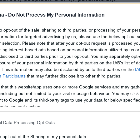
έχουν εφαρμοστεί στο παρελθόν μόνο σε
ma -
Do Not Process My Personal Information
ς περιπτώσεις φυσικών καταστροφών μεγάλης
πως σεισμοί, πυρκαγιές ή πλημμύρες, που
to opt-out of the sale, sharing to third parties, or processing of your per
συνολικά την καθημερινότητα μιας ολόκληρης
formation for targeted advertising by us, please use the below opt-out s
αρακτηριστικό παράδειγμα αποτελεί η
r selection. Please note that after your opt-out request is processed y
eing interest-based ads based on personal information utilized by us or
ο Μάτι 2018, όπου είχαν ληφθεί έκτακτα μέτρ
disclosed to third parties prior to your opt-out. You may separately opt-
ομοθετική ρύθμιση.
losure of your personal information by third parties on the IAB’s list of
. This information may also be disclosed by us to third parties on the
IA
Participants
that may further disclose it to other third parties.
αίνεται από αρμόδιες πηγές, τέτοιου είδους
 είναι ad hoc και αφορούν περιπτώσει, στις
 that this website/app uses one or more Google services and may gath
including but not limited to your visit or usage behaviour. You may click 
ν μεταβληθεί δραστικά οι συνθήκες
 to Google and its third-party tags to use your data for below specifi
των πληγέντων — όπως απώλεια κατοικίας ή
ogle consent section.
ικές καταστροφές — και όχι μεμονωμένα
ιστατικά, όσο σοβαρά και αν είναι για μια
l Data Processing Opt Outs
ωνία.
o opt-out of the Sharing of my personal data.