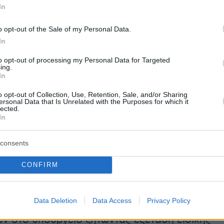
In
οί παράγοντες σημειώνουν ότι οποιαδήποτε
 από το ενιαίο σύστημα εξετάσεων
θα
o opt-out of the Sale of my Personal Data.
ον χαρακτήρα των Πανελλαδικών
, καθώς
In
ια διαδικασία με κοινά κριτήρια για όλους τους
to opt-out of processing my Personal Data for Targeted
ing.
 σε εθνικό επίπεδο.
In
o opt-out of Collection, Use, Retention, Sale, and/or Sharing
ersonal Data that Is Unrelated with the Purposes for which it
η των γονέων και το αίτημα προς την
lected.
In
consents
ση της Ένωσης
Συλλόγων Γονέων Ηλιούπολης
τον θάνατο δύο 17χρονων κοριτσιών, γεγονός
CONFIRM
οκαλέσει έντονη συναισθηματική φόρτιση στη
νότητα. Στην ανάρτησή τους στα κοινωνικά
Data Deletion
Data Access
Privacy Policy
γονείς γνωστοποίησαν την πρόθεσή τους να
ν στο υπουργείο ζητώντας εξέταση ειδικής