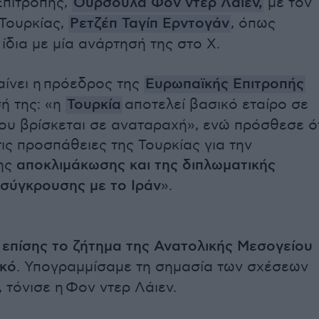
Επιτροπής,
Ούρσουλα Φον ντερ Λάιεν,
με τον
Τουρκίας,
Ρετζέπ Ταγίπ Ερντογάν
, όπως
ίδια με μία ανάρτησή της στο Χ.
ίνει η πρόεδρος της
Ευρωπαϊκής Επιτροπής
ή της: «η
Τουρκία
αποτελεί βασικό εταίρο σε
που βρίσκεται σε αναταραχή», ενώ πρόσθεσε ό
τις προσπάθειες της Τουρκίας για την
ης
αποκλιμάκωσης και της διπλωματικής
 σύγκρουσης με το Ιράν
».
επίσης το ζήτημα της Ανατολικής Μεσογείου
ακό
. Υπογραμμίσαμε τη σημασία των σχέσεων
 τόνισε η Φον ντερ Λάιεν.