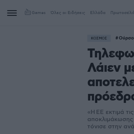
Games
Όλες οι Ειδήσεις
Ελλάδα
Πρωτοσέλι
Ούρσο
ΚΟΣΜΟΣ
Τηλεφων
Λάιεν μ
αποτελε
πρόεδρο
«Η ΕΕ εκτιμά τι
αποκλιμάκωσης 
τόνισε στην αν