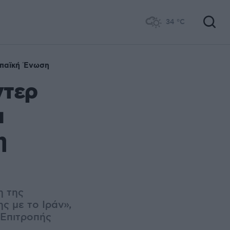
34
°C
παϊκή Ένωση
ντερ
α
η
η της
ς με το Ιράν»,
 Επιτροπής