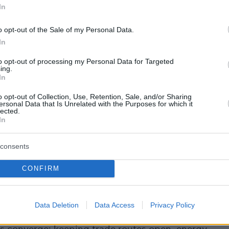
κωσης και της διπλωματικής επίλυσης της
In
ε το Ιράν.
o opt-out of the Sale of my Personal Data.
In
πίσης, για την Ανατολική Μεσόγειο και το
to opt-out of processing my Personal Data for Targeted
ημα. Υπογραμμίσαμε τη σημασία των σχέσεων
ing.
In
o opt-out of Collection, Use, Retention, Sale, and/or Sharing
ersonal Data that Is Unrelated with the Purposes for which it
lected.
In
οιμη να υποστηρίξει τη διαδικασία υπό την
ΗΕ σε όλα τα στάδια».
consents
CONFIRM
all with President
@RTErdogan
.
 key partner in a region in turmoil.
Data Deletion
Data Access
Privacy Policy