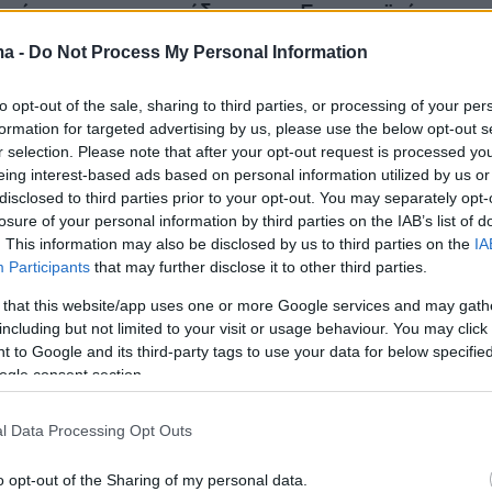
ανάρτηση της προέδρου της Ευρωπαϊκής
ma -
Do Not Process My Personal Information
ηλεφωνική συνομιλία με τον Πρόεδρο
to opt-out of the sale, sharing to third parties, or processing of your per
formation for targeted advertising by us, please use the below opt-out s
.
r selection. Please note that after your opt-out request is processed y
eing interest-based ads based on personal information utilized by us or
οτελεί βασικό εταίρο σε μια περιοχή που
disclosed to third parties prior to your opt-out. You may separately opt-
losure of your personal information by third parties on the IAB’s list of
 αναταραχή.
. This information may also be disclosed by us to third parties on the
IA
Participants
that may further disclose it to other third parties.
 that this website/app uses one or more Google services and may gath
ά μας συμπίπτουν: η διατήρηση ανοιχτών
including but not limited to your visit or usage behaviour. You may click 
ών, η ροή ενέργειας και η σταθερότητα των
 to Google and its third-party tags to use your data for below specifi
ogle consent section.
 αλυσίδων. Θα συνεχίσουμε να
τε στενά σε αυτές τις προτεραιότητες.
l Data Processing Opt Outs
ις προσπάθειες της Τουρκίας για την υποστήρι
o opt-out of the Sharing of my personal data.