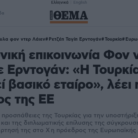
Ελληνικά
English
δα
υλα φον ντερ Λάιεν
Ρετζέπ Ταγίπ Ερντογάν
Τουρκία
Ευρω
ική επικοινωνία Φον 
ε Ερντογάν: «Η Τουρκί
ί βασικό εταίρο», λέει 
ς της ΕΕ
ς προσπάθειες της Τουρκίας για την υποστήριξ
και της διπλωματικής επίλυσης της σύγκρουση
άρτησή της στο Χ η πρόεδρος της Ευρωπαϊκής