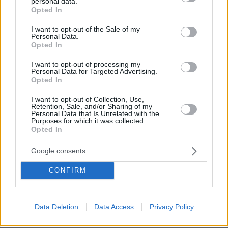
personal data.
grant or deny consent to Google and its third-party tags to
του συστήματος είναι η πιο στενή σύνδεση της
Opted In
use your data for below specified purposes in below Google
απόφασης επιστροφής με την απόφαση
consent section.
I want to opt-out of the Sale of my
ασύλου. Πλέον, η απόφαση επιστροφής πρέπει
Personal Data.
Opted In
να εκδίδεται είτε μαζί με την απορριπτική
απόφαση ασύλου από το ίδιο όργανο, είτε
I want to opt-out of processing my
Personal Data for Targeted Advertising.
ταυτόχρονα σε περίπτωση αρμοδιότητας άλλου
Opted In
διοικητικού φορέα. Το στοιχείο αυτό είναι
I want to opt-out of Collection, Use,
κεντρικό: «σπάει» τη μέχρι σήμερα εικόνα όπου
Retention, Sale, and/or Sharing of my
Personal Data that Is Unrelated with the
το άσυλο και η επιστροφή κινούνταν συχνά σε
Purposes for which it was collected.
διαφορετικούς χρόνους, δίνοντας χώρο σε
Opted In
καθυστερήσεις που, στην πράξη,
Google consents
λειτουργούσαν ως άτυπη παράταση
παραμονής.
CONFIRM
Το νομοσχέδιο δεν αφορά μόνο διαδικασίες,
αλλά και τη δεύτερη μεγάλη «γραμμή» του
Data Deletion
Data Access
Privacy Policy
Συμφώνου: την αλληλεγγύη. Για πρώτη φορά