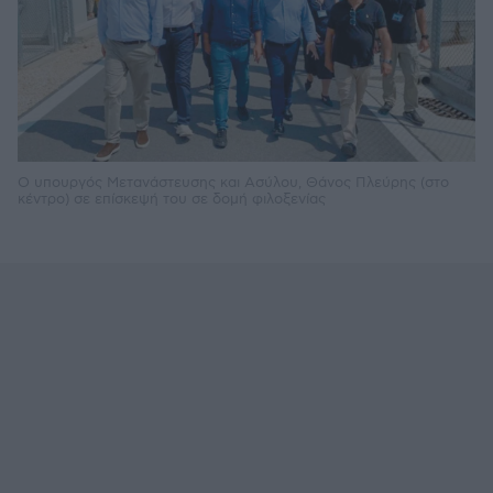
Ο υπουργός Μετανάστευσης και Ασύλου, Θάνος Πλεύρης (στο
κέντρο) σε επίσκεψή του σε δομή φιλοξενίας