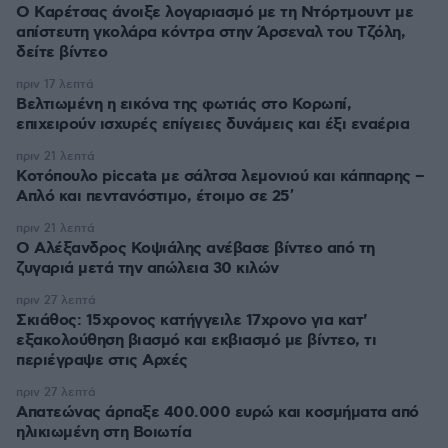
Ο Καρέτσας άνοιξε λογαριασμό με τη Ντόρτμουντ με
απίστευτη γκολάρα κόντρα στην Άρσεναλ του Τζόλη,
δείτε βίντεο
πριν 17 λεπτά
Βελτιωμένη η εικόνα της φωτιάς στο Κορωπί,
επιχειρούν ισχυρές επίγειες δυνάμεις και έξι εναέρια
πριν 21 λεπτά
Κοτόπουλο piccata με σάλτσα λεμονιού και κάππαρης –
Απλό και πεντανόστιμο, έτοιμο σε 25′
πριν 21 λεπτά
Ο Αλέξανδρος Κοψιάλης ανέβασε βίντεο από τη
ζυγαριά μετά την απώλεια 30 κιλών
πριν 27 λεπτά
Σκιάθος: 15χρονος κατήγγειλε 17χρονο για κατ'
εξακολούθηση βιασμό και εκβιασμό με βίντεο, τι
περιέγραψε στις Αρχές
πριν 27 λεπτά
Απατεώνας άρπαξε 400.000 ευρώ και κοσμήματα από
ηλικιωμένη στη Βοιωτία