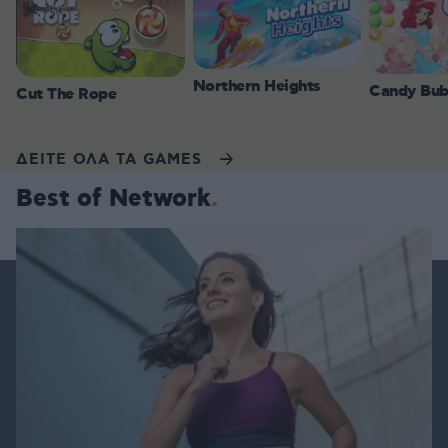
Northern Heights
Candy Bub
Cut The Rope
ΔΕΙΤΕ ΟΛΑ ΤΑ GAMES
Best of Network