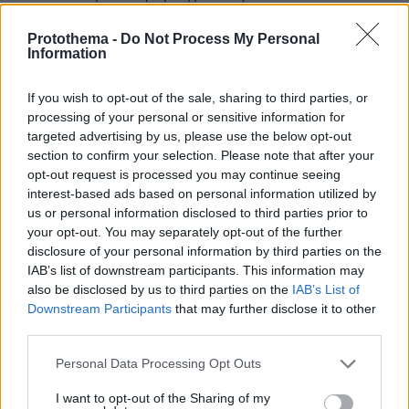
αποτελεσματικότητα του μέτρου. Ωστόσο, η
Protothema -
Do Not Process My Personal
αρχή είναι σαφής: η επιστροφή παύει να είναι
Information
μονοδιάστατη (μόνο χώρα καταγωγής) και
ανοίγει τον δρόμο για «κόμβους επιστροφών»
If you wish to opt-out of the sale, sharing to third parties, or
ως μέρος της ευρωπαϊκής στρατηγικής.
processing of your personal or sensitive information for
Προβλέπεται, επίσης, ότι ο υπουργός
targeted advertising by us, please use the below opt-out
section to confirm your selection. Please note that after your
Μετανάστευσης και Ασύλου μπορεί να
opt-out request is processed you may continue seeing
συνάπτει τις συμφωνίες αυτές, σύμφωνα με το
interest-based ads based on personal information utilized by
Ενωσιακό Δίκαιο.
us or personal information disclosed to third parties prior to
your opt-out. You may separately opt-out of the further
Οι ανήλικοι
disclosure of your personal information by third parties on the
IAB’s list of downstream participants. This information may
Υπάρχει και μια σαφής εξαίρεση που
also be disclosed by us to third parties on the
IAB’s List of
λειτουργεί ως κόκκινη γραμμή: οι ασυνόδευτοι
Downstream Participants
that may further disclose it to other
third parties.
ανήλικοι εξαιρούνται από το πεδίο εφαρμογής
του άρθρου, άρα δεν μπορούν να ενταχθούν
Please note that this website/app uses one or more Google
Personal Data Processing Opt Outs
σε αυτή τη διαδρομή επιστροφής. Ενα ακόμη
services and may gather and store information including but
not limited to your visit or usage behaviour. You may click to
I want to opt-out of the Sharing of my
σημείο που αλλάζει την καθημερινή λειτουργία