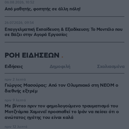
06.08.2026, 10:52
Από μαθητής, φοιτητής σε άλλη πόλη!
26.07.2026, 09:54
Επαγγελματική Εκπαίδευση & Εξειδίκευση: Το Mοντέλο που
σε Bάζει στην Aγορά Eργασίας
ΡΟΗ ΕΙΔΗΣΕΩΝ
Ειδήσεις
Δημοφιλή
Σχολιασμένα
πριν 2 λεπτά
Γιώργος Μασούρας: Από τον Ολυμπιακό στη ΝΕΟΜ ο
διεθνής εξτρέμ
πριν 9 λεπτά
Με βίντεο πριν τον φημολογούμενο τραυματισμό του
Μοτζτάμπα Χαμενεΐ προσπαθεί το Ιράν να πείσει ότι ο
ανώτατος ηγέτης του είναι καλά
πριν 12 λεπτά