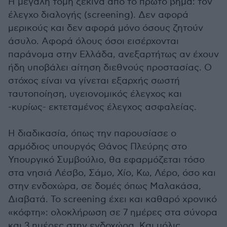
Η μεγάλη τομή ξεκινά από το πρώτο βήμα: τον
έλεγχο διαλογής (screening). Δεν αφορά
μερικούς και δεν αφορά μόνο όσους ζητούν
άσυλο. Αφορά όλους όσοι εισέρχονται
παράνομα στην Ελλάδα, ανεξαρτήτως αν έχουν
ήδη υποβάλει αίτηση διεθνούς προστασίας. Ο
στόχος είναι να γίνεται εξαρχής σωστή
ταυτοποίηση, υγειονομικός έλεγχος και
-κυρίως- εκτεταμένος έλεγχος ασφαλείας.
Η διαδικασία, όπως την παρουσίασε ο
αρμόδιος υπουργός Θάνος Πλεύρης στο
Υπουργικό Συμβούλιο, θα εφαρμόζεται τόσο
στα νησιά Λέσβο, Σάμο, Χίο, Κω, Λέρο, όσο και
στην ενδοχώρα, σε δομές όπως Μαλακάσα,
Διαβατά. Το screening έχει και καθαρό χρονικό
«κόφτη»: ολοκλήρωση σε 7 ημέρες στα σύνορα
και 3 ημέρες στην ενδοχώρα. Και μόλις