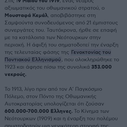
9 Μαΐου του 1919
Στις 1
, ένας νεαρός
αξιωματικός του οθωμανικού στρατού, ο
Μουσταφά
Κεμάλ
, αποβιβάστηκε στη
Σαμψούντα συνοδευόμενος από 21 έμπιστους
συνεργάτες του. Ταυτόχρονα, ήρθε σε επαφή
με τα κατάλοιπα των Νεότουρκων στην
περιοχή. Η άφιξή του σηματοδοτεί την έναρξη
της τελευταίας φάσης της
Γενοκτονίας του
Ποντιακού Ελληνισμού
, που ολοκληρώθηκε το
353.000
1923 και άφησε πίσω της συνολικά
νεκρούς.
Το 1913, λίγο πριν από τον Α’ Παγκόσμιο
Πόλεμο, στον Πόντο της Οθωμανικής
Αυτοκρατορίας υπολογίζεται ότι ζούσαν
600.000-700.000 Ελληνες.
Το Κίνημα των
Νεότουρκων (1909) και η έναρξη του πολέμου
σηματοδοτούν μια γενικότερη στροφή της