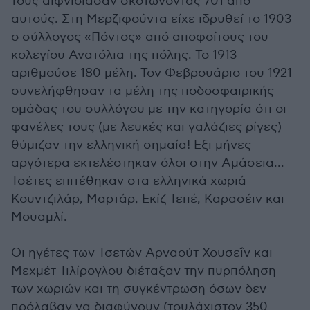
τους αιφνιδίασαν σκοτώνοντας 701 από
αυτούς. Στη Μερζιφούντα είχε ιδρυθεί το 1903
ο σύλλογος «Πόντος» από αποφοίτους του
κολεγίου Ανατόλια της πόλης. Το 1913
αριθμούσε 180 μέλη. Τον Φεβρουάριο του 1921
συνελήφθησαν τα μέλη της ποδοσφαιρικής
ομάδας του συλλόγου με την κατηγορία ότι οι
φανέλες τους (με λευκές και γαλάζιες ρίγες)
θύμιζαν την ελληνική σημαία! Εξι μήνες
αργότερα εκτελέστηκαν όλοι στην Αμάσεια...
Τσέτες επιτέθηκαν στα ελληνικά χωριά
Κουντζιλάρ, Μαρτάρ, Εκίζ Τεπέ, Καρασέιν και
Μουαμλί.
Οι ηγέτες των Τσετών Αρναούτ Χουσεΐν και
Μεχμέτ Τιλίρογλου διέταξαν την πυρπόληση
των χωριών και τη συγκέντρωση όσων δεν
πρόλαβαν να διαφύγουν (τουλάχιστον 350