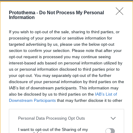
Ο σουλτάνος στο μεταξύ κατάλαβε ότι ήταν
Protothema -
Do Not Process My Personal
λάθος του να στείλει τον Κεμάλ στην Ανατολία,
Information
καθώς οι Δυνάμεις της Αντάντ θα
δυσαρεστούνταν και θα επισπευδόταν η
If you wish to opt-out of the sale, sharing to third parties, or
processing of your personal or sensitive information for
διάλυση της Οθωμανικής Αυτοκρατορίας. Γι’
targeted advertising by us, please use the below opt-out
αυτό τον ανακάλεσε τηλεγραφικά στην
section to confirm your selection. Please note that after your
Ο Κεμάλ πήγε στο
Κωνσταντινούπολη.
opt-out request is processed you may continue seeing
τηλεγραφείο του Ερζερούμ
και έστειλε ένα
interest-based ads based on personal information utilized by
us or personal information disclosed to third parties prior to
επείγον τηλεγράφημα στον σουλτάνο, με το
your opt-out. You may separately opt-out of the further
οποίο ζητούσε να παραμείνει στην Ανατολία
disclosure of your personal information by third parties on the
και να ηγηθεί της αντίστασης. Ολη τη νύχτα
IAB’s list of downstream participants. This information may
περίμενε την απάντηση. Αυτή ήρθε στις 6.00
also be disclosed by us to third parties on the
IAB’s List of
π.μ. και ήταν λιτή αλλά σαφής: «Η Μεγαλειότης
Downstream Participants
that may further disclose it to other
third parties.
του σας διατάσσει να επιστρέψετε αμέσως εις
την Κωνσταντινούπολιν».
Please note that this website/app uses one or more Google
Personal Data Processing Opt Outs
services and may gather and store information including but
not limited to your visit or usage behaviour. You may click to
I want to opt-out of the Sharing of my
Ο Κεμάλ δεν υπάκουσε και απάντησε ότι θα