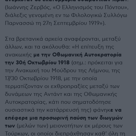
(Ιωάννης Ζερβός, «Ο Ελληνισμός του Πόντου»,
διάλεξις γενομένη εν τω Φιλολογικώ Συλλόγω
Παρνασσώ τη 27η Σεπτεμβρίου 1919»).
Στα βρετανικά αρχεία αναφέρονται, μεταξύ
άλλων, και τα ακόλουθα: «Η επίτευξη της
με την Οθωμανική Αυτοκρατορία
ανακωχής
την 30ή Οκτωβρίου 1918
(σημ.: πρόκειται για
την Ανακωχή του Μούδρου της Λήμνου, της
17/30 Οκτωβρίου 1918, με την οποία
τερματίζονταν οι εχθροπραξίες μεταξύ των
δυνάμεων της Αντάντ και της Οθωμανικής
Αυτοκρατορίας, κάτι που σηματοδότησε
ε να
ουσιαστικά την κατάρρευσή της) φάνηκ
επέφερε μια προσωρινή παύση των διωγμών
των
(μελών των) μειονοτήτων εκ μέρους των
Τούρκων, οι οποίοι διεπράχθησαν καθ’ όλη τη