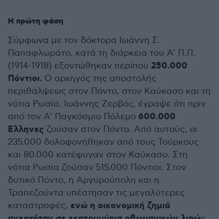
Η πρώτη φάση
Σύμφωνα με τον δόκτορα Ιωάννη Σ.
Παπαφλωράτο, κατά τη διάρκεια του Α’ Π.Π.
250.000
(1914-1918) εξοντώθηκαν περίπου
Πόντιοι.
Ο αρχηγός της αποστολής
περιθάλψεως στον Πόντο, στον Καύκασο και τη
νότια Ρωσία, Ιωάννης Ζερβός, έγραψε ότι πριν
600.000
από τον Α’ Παγκόσμιο Πόλεμο
Ελληνες
ζούσαν στον Πόντο. Από αυτούς, οι
235.000 δολοφονήθηκαν από τους Τούρκους
και 80.000 κατέφυγαν στον Καύκασο. Στη
νότια Ρωσία ζούσαν 515.000 Πόντιοι. Στον
δυτικό Πόντο, η Αργυρούπολη και η
Τραπεζούντα υπέστησαν τις μεγαλύτερες
ενώ η οικονομική ζημιά
καταστροφές,
ανερχόταν σε εκατομμύρια οθωμανικών λιρώ
ν.