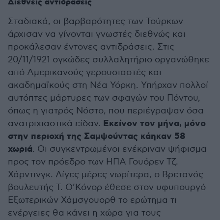
Διεθνείς αντιδράσεις
Σταδιακά, οι βαρβαρότητες των Τούρκων
άρχισαν να γίνονται γνωστές διεθνώς και
προκάλεσαν έντονες αντιδράσεις. Στις
20/11/1921 ογκώδες συλλαλητήριο οργανώθηκε
από Αμερικανούς γερουσιαστές και
ακαδημαϊκούς στη Νέα Υόρκη. Υπήρχαν πολλοί
αυτόπτες μάρτυρες των σφαγών του Πόντου,
όπως η γιατρός Νόστο, που περιέγραψαν όσα
Εκείνον τον μήνα, μόνο
ανατριχιαστικά είδαν.
στην περιοχή της Σαμψούντας κάηκαν 58
χωριά
. Οι συγκεντρωμένοι ενέκριναν ψήφισμα
προς τον πρόεδρο των ΗΠΑ Γουόρεν Τζ.
Χάρντινγκ. Λίγες μέρες νωρίτερα, ο Βρετανός
βουλευτής T. O’Κόνορ έθεσε στον υφυπουργό
Εξωτερικών Χάμσγουορθ το ερώτημα τι
ενέργειες θα κάνει η χώρα για τους