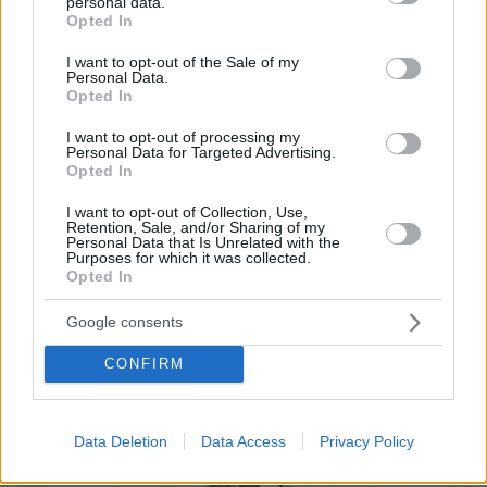
personal data.
grant or deny consent to Google and its third-party tags to
Opted In
παρέμενε στην Ανατολία «
έως ότου το έθνος
use your data for below specified purposes in below Google
αποκτήσει την πλήρη ανεξαρτησία του
». Ο
consent section.
I want to opt-out of the Sale of my
Personal Data.
σουλτάνος αιφνιδιάστηκε, καθώς δεν είχε
Opted In
συνηθίσει σε τέτοιου είδους συμπεριφορές!
Απομάκρυνε τον Κεμάλ, του αφαίρεσε τον
I want to opt-out of processing my
Personal Data for Targeted Advertising.
βαθμό και έθεσε τον ίδιο και τους οπαδούς του
Opted In
λόγω της Ανακωχής του
εκτός νόμου. Καθώς
I want to opt-out of Collection, Use,
Μούδρου
η σουλτανική κυβέρνηση δεν είχε το
Retention, Sale, and/or Sharing of my
Personal Data that Is Unrelated with the
δικαίωμα να διατηρεί στρατεύματα, ο
Purposes for which it was collected.
σουλτάνος διέταξε το μουσουλμανικό ιερατείο
Opted In
να προτρέψει τους πιστούς να πάρουν τα όπλα
Google consents
εναντίον του Κεμάλ.
CONFIRM
Data Deletion
Data Access
Privacy Policy