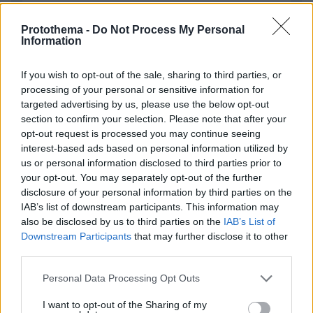
Απομένουν
2500
χαρακτήρες
Protothema -
Do Not Process My Personal
Information
If you wish to opt-out of the sale, sharing to third parties, or
processing of your personal or sensitive information for
targeted advertising by us, please use the below opt-out
section to confirm your selection. Please note that after your
opt-out request is processed you may continue seeing
* Υποχρεωτικά πεδία
interest-based ads based on personal information utilized by
us or personal information disclosed to third parties prior to
your opt-out. You may separately opt-out of the further
disclosure of your personal information by third parties on the
ΡΟΗ ΕΙΔΗΣΕΩΝ
IAB’s list of downstream participants. This information may
also be disclosed by us to third parties on the
IAB’s List of
Ειδήσεις
Δημοφιλή
Σχολιασμένα
Downstream Participants
that may further disclose it to other
third parties.
πριν 12 λεπτά
Please note that this website/app uses one or more Google
Φωτιά στο Αριοχώρι Καλαμάτας, επιχειρούν δύο
Personal Data Processing Opt Outs
services and may gather and store information including but
αεροσκάφη
not limited to your visit or usage behaviour. You may click to
I want to opt-out of the Sharing of my