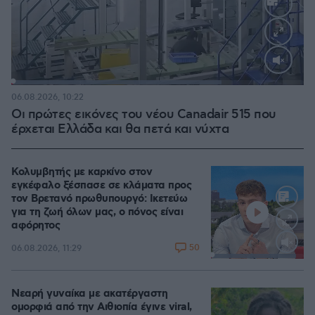
Loaded
:
71.95%
06.08.2026, 10:22
Οι πρώτες εικόνες του νέου Canadair 515 που
έρχεται Ελλάδα και θα πετά και νύχτα
Κολυμβητής με καρκίνο στον
εγκέφαλο ξέσπασε σε κλάματα προς
τον Βρετανό πρωθυπουργό: Ικετεύω
για τη ζωή όλων μας, ο πόνος είναι
αφόρητος
50
06.08.2026, 11:29
Loaded
:
91.54%
Νεαρή γυναίκα με ακατέργαστη
ομορφιά από την Αιθιοπία έγινε viral,