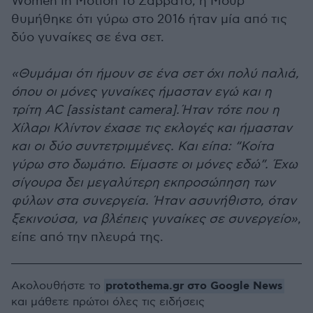
Women in Motion το Σάββατο, η Μουρ
θυμήθηκε ότι γύρω στο 2016 ήταν μία από τις
δύο γυναίκες σε ένα σετ.
«Θυμάμαι ότι ήμουν σε ένα σετ όχι πολύ παλιά,
όπου οι μόνες γυναίκες ήμασταν εγώ και η
τρίτη AC [assistant camera]. Ήταν τότε που η
Χίλαρι Κλίντον έχασε τις εκλογές και ήμασταν
και οι δύο συντετριμμένες. Και είπα: “Κοίτα
γύρω στο δωμάτιο. Είμαστε οι μόνες εδώ”. Έχω
σίγουρα δει μεγαλύτερη εκπροσώπηση των
φύλων στα συνεργεία. Ήταν ασυνήθιστο, όταν
ξεκινούσα, να βλέπεις γυναίκες σε συνεργείο»
,
είπε από την πλευρά της.
protothema.gr στο Google News
Ακολουθήστε το
και μάθετε πρώτοι όλες τις ειδήσεις