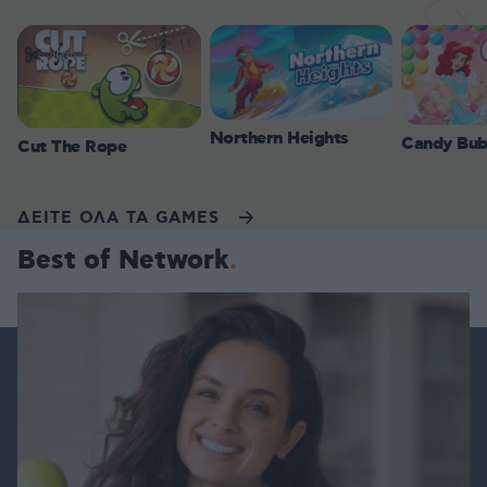
Northern Heights
Candy Bub
Cut The Rope
ΔΕΙΤΕ ΟΛΑ ΤΑ GAMES
Best of Network