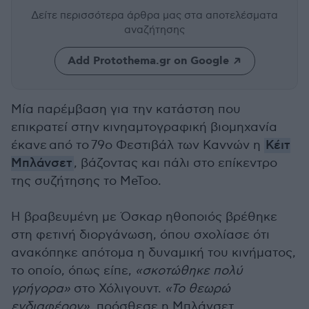
Δείτε περισσότερα άρθρα μας
στα αποτελέσματα
αναζήτησης
Add Protothema.gr on Google
Μία παρέμβαση για την κατάστση που
επικρατεί στην κινηαμτογραφική βιομηχανία
έκανε από το 79ο Φεστιβάλ των Καννών η
Κέιτ
Μπλάνσετ
, βάζοντας και πάλι στο επίκεντρο
της συζήτησης το MeToo.
Η βραβευμένη με Όσκαρ ηθοποιός βρέθηκε
στη φετινή διοργάνωση, όπου σχολίασε ότι
ανακόπηκε απότομα η δυναμική του κινήματος,
το οποίο, όπως είπε,
«σκοτώθηκε πολύ
γρήγορα»
στο Χόλιγουντ.
«Το θεωρώ
ενδιαφέρον»
, πρόσθεσε η Μπλάνσετ,