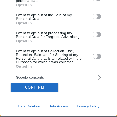
personal data.
πριν 14 λεπτά
grant or deny consent to Google and its third-party tags to
Opted In
ΗΠΑ: Εθισμένοι θεατές webcam αποκάλυψαν κύκλωμα
use your data for below specified purposes in below Google
trafficking εμπνευσμένο από τον Andrew Tate
consent section.
I want to opt-out of the Sale of my
Personal Data.
πριν 14 λεπτά
Opted In
Ο πάτος της κατσαρόλας μαυρίζει και κιτρινίζει; Πώς
καθαρίζει σωστά μέσα και έξω
I want to opt-out of processing my
Personal Data for Targeted Advertising.
πριν 19 λεπτά
Opted In
Προφυλακιστέος ο 26χρονος Αφγανός για τη
δολοφονία της 38χρονης Βρετανίδας, τήρησε το
I want to opt-out of Collection, Use,
δικαίωμα της σιωπής
Retention, Sale, and/or Sharing of my
Personal Data that Is Unrelated with the
Purposes for which it was collected.
πριν 20 λεπτά
Opted In
Σχεδόν 16.000 ξένοι εθελοντές πολεμούν στις
ουκρανικές ένοπλες δυνάμεις
Google consents
πριν 22 λεπτά
«Τα data δεν πίνονται»: Αντιδράσεις στην Ινδία για το
CONFIRM
data center των 15 δισ. της Google, τι απαντά η εταιρεία
πριν 23 λεπτά
Υπεγράφη η σύμβαση για τη δημιουργία του
Data Deletion
Data Access
Privacy Policy
Παρατηρητηρίου Έργων της Περιφέρειας Αττικής