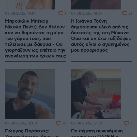
1
21
06.08.2026, 19:01
06.08.2026, 18:31
Μπρούκλιν Μπέκαμ -
Η Ιωάννα Τούνη
Νίκολα Πελτζ: Δεν θέλουν
δημοσίευσε υλικό από τις
καν να θυμούνται τη μέρα
διακοπές της στη Μύκονο:
του γάμου τους, που
Όσο και αν έχω ταξιδέψει,
τελείωσε με δάκρυα - Θα
αυτός είναι ο αγαπημένος
γιορτάζουν ως επέτειο την
μου προορισμός
ανανέωση των όρκων τους
16
7
06.08.2026, 18:00
06.08.2026, 17:38
Γιώργος Παράσχος:
Για πέμπτη συνεχόμενη
Χαμογελαστός, δίνει τη
χρονιά στο ΠΑΓΝΗ ο