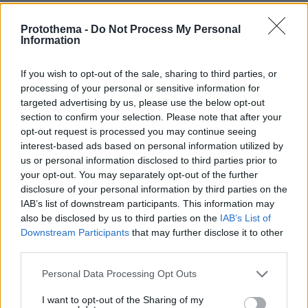
Η αποκαλυπτική κατάθεση της
συζύγου του Αφγανού: Πώς
Protothema -
Do Not Process My Personal
Information
γνωρίσαμε τη Λίσα, γιατί υποψιάστηκα
ότι ήταν το πτώμα στη βαλίτσα
If you wish to opt-out of the sale, sharing to third parties, or
273
06.08.2026, 12:32
processing of your personal or sensitive information for
targeted advertising by us, please use the below opt-out
section to confirm your selection. Please note that after your
opt-out request is processed you may continue seeing
ΠΑΟΚ - Άντερλεχτ 0-1 (Β' ημίχρονο):
interest-based ads based on personal information utilized by
Παλεύει για την ισοφάριση ο
us or personal information disclosed to third parties prior to
«Δικέφαλος», έχασε πέναλτι ο
Μιχαηλίδης, δείτε το γκολ
your opt-out. You may separately opt-out of the further
disclosure of your personal information by third parties on the
6
πριν 8 λεπτά
IAB’s list of downstream participants. This information may
also be disclosed by us to third parties on the
IAB’s List of
Downstream Participants
that may further disclose it to other
third parties.
Καρυστιανού κατά ΜΜΕ: Έφυγαν
1.000 από τη ΝΔ για Σαμαρά και οι
Please note that this website/app uses one or more Google
Personal Data Processing Opt Outs
περισσότεροι ασχολούνται με ένα
services and may gather and store information including but
μέλος μας από το Μεσολόγγι
not limited to your visit or usage behaviour. You may click to
I want to opt-out of the Sharing of my