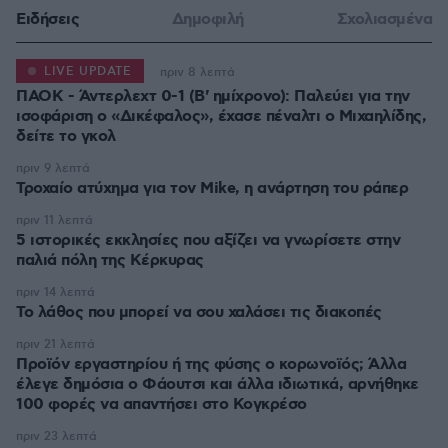
Ειδήσεις
Δημοφιλή
Σχολιασμένα
LIVE UPDATE
πριν 8 λεπτά
ΠΑΟΚ - Άντερλεχτ 0-1 (Β' ημίχρονο): Παλεύει για την
ισοφάριση ο «Δικέφαλος», έχασε πέναλτι ο Μιχαηλίδης,
πριν 9 λεπτά
Τροχαίο ατύχημα για τον Mike, η ανάρτηση του ράπερ
πριν 11 λεπτά
5 ιστορικές εκκλησίες που αξίζει να γνωρίσετε στην
παλιά πόλη της Κέρκυρας
πριν 14 λεπτά
Το λάθος που μπορεί να σου χαλάσει τις διακοπές
πριν 21 λεπτά
Προϊόν εργαστηρίου ή της φύσης ο κορωνοϊός; Άλλα
έλεγε δημόσια ο Φάουτσι και άλλα ιδιωτικά, αρνήθηκε
100 φορές να απαντήσει στο Κογκρέσο
πριν 23 λεπτά