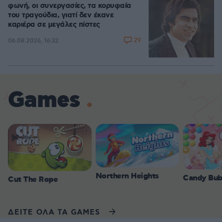
φωνή, οι συνεργασίες, τα κορυφαία
του τραγούδια, γιατί δεν έκανε
καριέρα σε μεγάλες πίστες
29
06.08.2026, 16:32
Games
Northern Heights
Candy Bub
Cut The Rope
ΔΕΙΤΕ ΟΛΑ ΤΑ GAMES