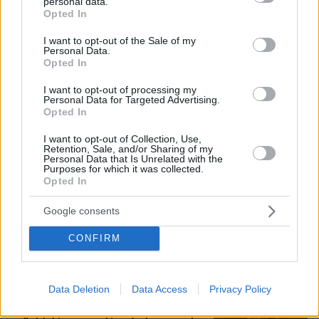
personal data.
grant or deny consent to Google and its third-party tags to
131
06.08.2026, 17:49
Opted In
use your data for below specified purposes in below Google
consent section.
I want to opt-out of the Sale of my
Personal Data.
Opted In
«Χυδαίο τραμπουκισμό από τους
διάφορους "φιλόζωους"» καταγγέλλει
I want to opt-out of processing my
ο ερευνητής του ΑΠΘ μετά τον
Personal Data for Targeted Advertising.
θάνατο του κουταβιού που ζούσε με
Opted In
αγέλη λύκων
I want to opt-out of Collection, Use,
17
06.08.2026, 20:30
Retention, Sale, and/or Sharing of my
Personal Data that Is Unrelated with the
Purposes for which it was collected.
Opted In
Νεαρή γυναίκα με ακατέργαστη
ομορφιά από την Αιθιοπία έγινε viral,
Google consents
δείτε την εντυπωσιακή μεταμόρφωσή
της από μακιγιέρ
CONFIRM
341
06.08.2026, 09:18
Data Deletion
Data Access
Privacy Policy
Δημήτρης Ξανθάκης: Η γνήσια λαϊκή