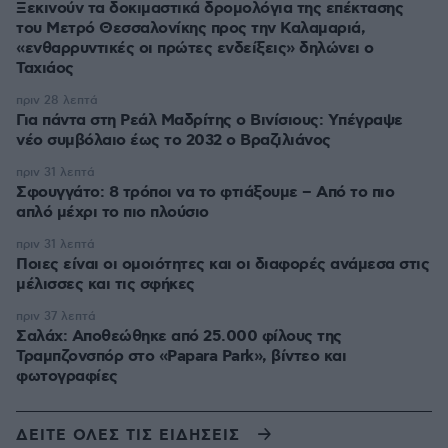
Ξεκινούν τα δοκιμαστικά δρομολόγια της επέκτασης
του Μετρό Θεσσαλονίκης προς την Καλαμαριά,
«ενθαρρυντικές οι πρώτες ενδείξεις» δηλώνει ο
Ταχιάος
πριν 28 λεπτά
Για πάντα στη Ρεάλ Μαδρίτης ο Βινίσιους: Yπέγραψε
νέο συμβόλαιο έως το 2032 ο Βραζιλιάνος
πριν 31 λεπτά
Σφουγγάτο: 8 τρόποι να το φτιάξουμε – Από το πιο
απλό μέχρι το πιο πλούσιο
πριν 31 λεπτά
Ποιες είναι οι ομοιότητες και οι διαφορές ανάμεσα στις
μέλισσες και τις σφήκες
πριν 37 λεπτά
Σαλάχ: Αποθεώθηκε από 25.000 φίλους της
Τραμπζονσπόρ στο «Papara Park», βίντεο και
φωτογραφίες
ΔΕΙΤΕ ΟΛΕΣ ΤΙΣ ΕΙΔΗΣΕΙΣ