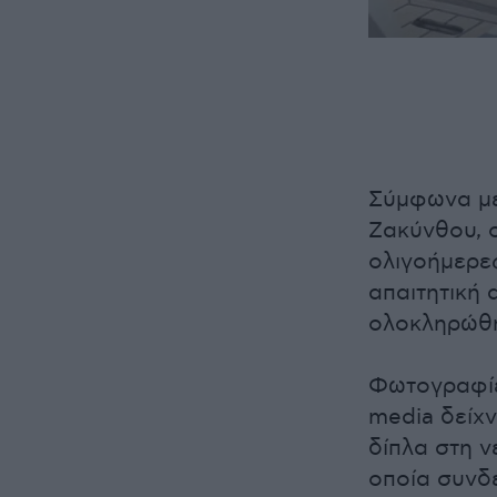
Σύμφωνα με
Ζακύνθου, ο
ολιγοήμερε
απαιτητική 
ολοκληρώθηκ
Φωτογραφίε
media δείχ
δίπλα στη ν
οποία συνδέ