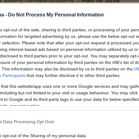
 Sports (@MadridSports_)
May 19, 2026
ma -
Do Not Process My Personal Information
to opt-out of the sale, sharing to third parties, or processing of your per
στα, δημοσίευσε μερικές φωτογραφίες από τις
formation for targeted advertising by us, please use the below opt-out s
λάρωσης στον προσωπικό της λογαριασμό στο
r selection. Please note that after your opt-out request is processed y
eing interest-based ads based on personal information utilized by us or
disclosed to third parties prior to your opt-out. You may separately opt-
losure of your personal information by third parties on the IAB’s list of
. This information may also be disclosed by us to third parties on the
IA
το Euro το 2024 είχε κάνει διακοπές ξανά στην
Participants
that may further disclose it to other third parties.
τε ίσως αυτό είναι ένας οιωνός τίτλου.
 that this website/app uses one or more Google services and may gath
including but not limited to your visit or usage behaviour. You may click 
 to Google and its third-party tags to use your data for below specifi
ogle consent section.
l Data Processing Opt Outs
o opt-out of the Sharing of my personal data.