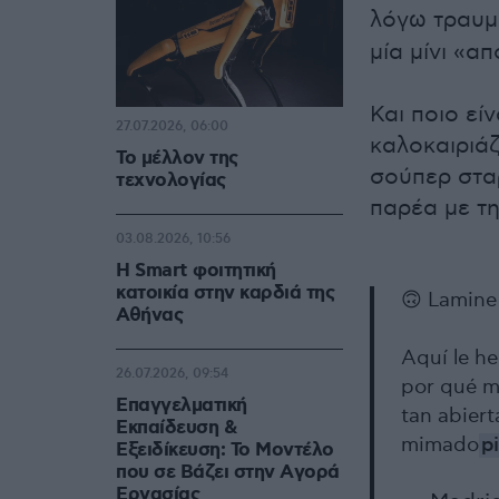
λόγω τραυμ
μία μίνι «α
Και ποιο εί
27.07.2026, 06:00
καλοκαιριάζ
Το μέλλον της
σούπερ στα
τεχνολογίας
παρέα με τ
03.08.2026, 10:56
Η Smart φοιτητική
κατοικία στην καρδιά της
🙃 Lamine
Αθήνας
Aquí le h
26.07.2026, 09:54
por qué m
Επαγγελματική
tan abiert
Εκπαίδευση &
mimado
p
Εξειδίκευση: Το Mοντέλο
που σε Bάζει στην Aγορά
Eργασίας