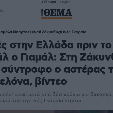
Ελληνικά
English
δα
ιαμάλ
Μπαρτσελόνα
Ζάκυνθος
Ινές Γκαρσία
ς στην Ελλάδα πριν το
λ ο Γιαμάλ: Στη Ζάκυν
 σύντροφο ο αστέρας 
λόνα, βίντεο
 επέστρεψε μετά από δύο χρόνια για διακοπέ
ευρό του την Ινές Γκαρσία Σάντος