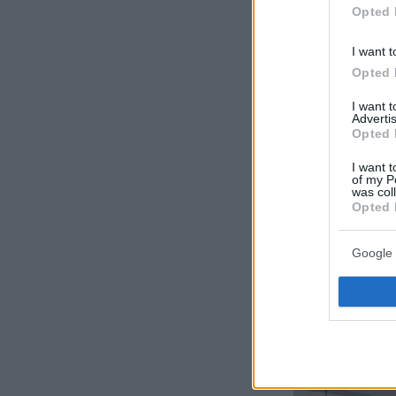
Opted 
I want t
Opted 
I want 
Advertis
Opted 
I want t
of my P
was col
Opted 
Google 