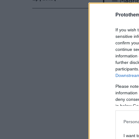
— Madrid
Protothe
If you wish 
Η ίδια μάλι
sensitive in
στιγμές χα
confirm you
Instagram.
continue se
information 
further disc
participants
Πριν πάρει 
Downstream 
Ελλάδα, οπό
Please note
information 
deny consent
in below Go
Persona
I want t