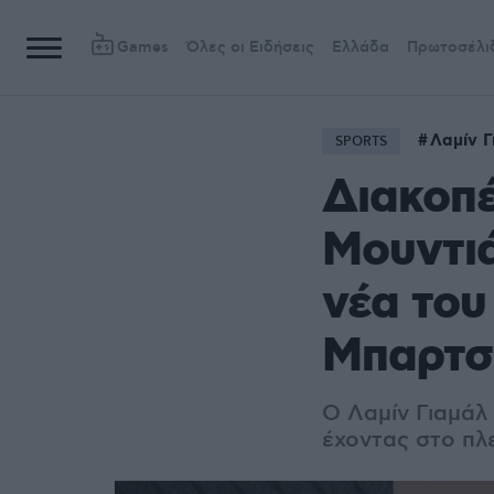
Games
Όλες οι Ειδήσεις
Ελλάδα
Πρωτοσέλι
Λαμίν Γ
SPORTS
Διακοπέ
Μουντιά
νέα του
Μπαρτσε
Ο Λαμίν Γιαμάλ
έχοντας στο πλ