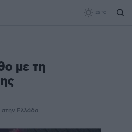
25
°C
θο με τη
της
ς στην Ελλάδα