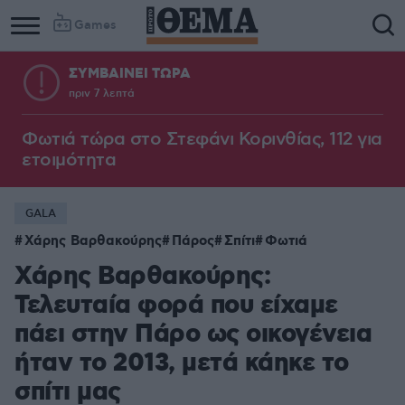
Games
ΣΥΜΒΑΙΝΕΙ ΤΩΡΑ
πριν 7 λεπτά
Φωτιά τώρα στο Στεφάνι Κορινθίας, 112 για
ετοιμότητα
GALA
Χάρης Βαρθακούρης
Πάρος
Σπίτι
Φωτιά
Χάρης Βαρθακούρης:
Τελευταία φορά που είχαμε
πάει στην Πάρο ως οικογένεια
ήταν το 2013, μετά κάηκε το
σπίτι μας