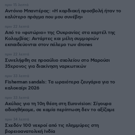
πριν 15 λεπτά
Αντόνιο Μπαντέρας: «Η καρδιακή προσβολή ήταν το
καλύτερο πράγμα που μου συνέβη»
πριν 22 λεπτά
Από το «φυτώριο» της Ουκρανίας στα καρτέλ της
Κολομβίας: Αντάρτες και μέλη συμμοριών
εκπαιδεύονται στον πόλεμο των drones
πριν 22 λεπτά
Συνελήφθη σε προαύλιο σχολείου στο Μαρούσι
35χρονος για διακίνηση ναρκωτικών
πριν 33 λεπτά
Fisherman sandals: Tα ωραιότερα ζευγάρια για το
καλοκαίρι 2026
πριν 33 λεπτά
Ακύλας για τη 10η θέση στη Eurovision: Σίγουρα
αδικηθήκαμε, σε καμία περίπτωση δεν το αξίζαμε
πριν 34 λεπτά
Σχεδόν 100 νεκροί από τις πλημμύρες στη
βορειοανατολική Ινδία