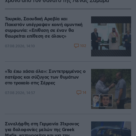
χρόνο από τον θάνατο της Λένας Σαμαρά
Τουρκία, Σαουδική Αραβία και
Πακιστάν υπέγραψαν κοινή αμυντική
συμφωνία: «Επίθεση σε έναν θα
θεωρείται επίθεση σε όλους»
102
07.08.2026, 14:10
«Τα έχω χάσει όλα»: Συντετριμμένος ο
πατέρας και σύζυγος των θυμάτων
στο τροχαίο στις Σέρρες
14
07.08.2026, 14:57
Συνελήφθη στη Γερμανία 31χρονος
για δολοφονίες μελών της Greek
Mafia, κατηγορείται και για την