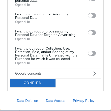
personal data.
grant or deny consent to Google and its third-party tags to
δεκαριά και διαπιστώνει τι εστί άνθρωπος.
Opted In
use your data for below specified purposes in below Google
ΑΠΑΝΤΗΣΗ
consent section.
I want to opt-out of the Sale of my
Personal Data.
Opted In
Τι εστί άνθρωπος δηλ.?
20.05.2026, 08:04
I want to opt-out of processing my
Εσένα δεν σου έχει τύχει να αντιπαθήσεις
Personal Data for Targeted Advertising.
άνθρωπο, ακόμα κι αν δεν τον έχεις γνωρίσει? Τον
Opted In
εξυπνάκια παριστάνεις?
I want to opt-out of Collection, Use,
ΑΠΑΝΤΗΣΗ
Retention, Sale, and/or Sharing of my
Personal Data that Is Unrelated with the
Purposes for which it was collected.
Opted In
Betty
19.05.2026, 22:42
Google consents
Καλό παιδί, ταλαντούχο αλλά κάτι μέσα του δεν πάει
όπως πρέπει.
CONFIRM
ΑΠΑΝΤΗΣΗ
Data Deletion
Data Access
Privacy Policy
Κογκόλης Μάκης
19.05.2026, 22:11