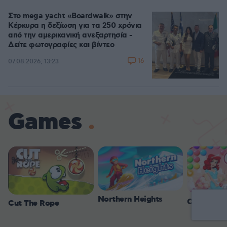
Στο mega yacht «Boardwalk» στην
Κέρκυρα η δεξίωση για τα 250 χρόνια
από την αμερικανική ανεξαρτησία -
Δείτε φωτογραφίες και βίντεο
16
07.08.2026, 13:23
Games
Northern Heights
Candy Bub
Cut The Rope