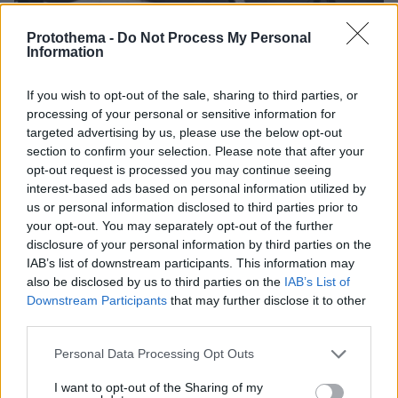
Protothema -
Do Not Process My Personal
27.07.2026, 06:00
Information
Το μέλλον της τεχνολογίας
If you wish to opt-out of the sale, sharing to third parties, or
03.08.2026, 10:56
processing of your personal or sensitive information for
Η Smart φοιτητική κατοικία στην καρδιά της Αθήνας
targeted advertising by us, please use the below opt-out
section to confirm your selection. Please note that after your
26.07.2026, 09:54
opt-out request is processed you may continue seeing
Επαγγελματική Εκπαίδευση & Εξειδίκευση: Το Mοντέλο που
interest-based ads based on personal information utilized by
σε Bάζει στην Aγορά Eργασίας
us or personal information disclosed to third parties prior to
your opt-out. You may separately opt-out of the further
ΣΧΟΛΙΑ
(43)
disclosure of your personal information by third parties on the
IAB’s list of downstream participants. This information may
also be disclosed by us to third parties on the
IAB’s List of
ΠΡΟΣΘΗΚΗ ΣΧΟΛΙΟΥ
Downstream Participants
that may further disclose it to other
third parties.
Please note that this website/app uses one or more Google
Personal Data Processing Opt Outs
Δεν χρειάζεται
services and may gather and store information including but
20.05.2026, 06:32
not limited to your visit or usage behaviour. You may click to
I want to opt-out of the Sharing of my
Να διαβάσει κανείς πολλά ανώνυμα σχόλια. Καμμία