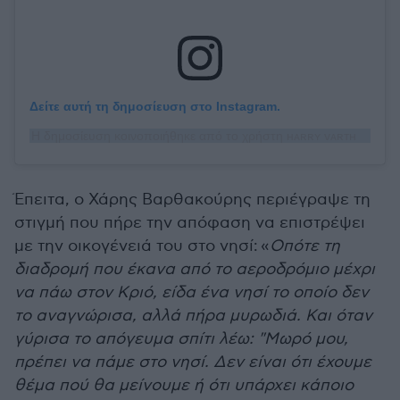
Δείτε αυτή τη δημοσίευση στο Instagram.
Η δημοσίευση κοινοποιήθηκε από το χρήστη ʜᴀʀʀʏ ᴠᴀʀᴛʜᴀᴋᴏᴜʀɪѕ (@harryvarthakouris)
Έπειτα, ο Χάρης Βαρθακούρης περιέγραψε τη
στιγμή που πήρε την απόφαση να επιστρέψει
με την οικογένειά του στο νησί:
«
Οπότε τη
διαδρομή που έκανα από το αεροδρόμιο μέχρι
να πάω στον Κριό, είδα ένα νησί το οποίο δεν
το αναγνώρισα, αλλά πήρα μυρωδιά. Και όταν
γύρισα το απόγευμα σπίτι λέω: "Μωρό μου,
πρέπει να πάμε στο νησί. Δεν είναι ότι έχουμε
θέμα πού θα μείνουμε ή ότι υπάρχει κάποιο