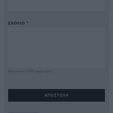
ΣΧΌΛΙΟ *
Απομένουν
2500
χαρακτήρες