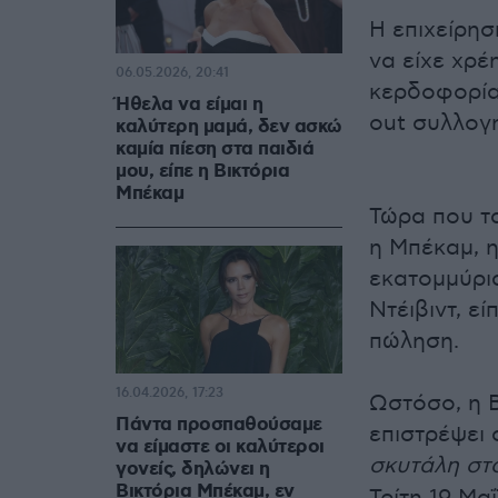
Η επιχείρησ
να είχε χρέ
06.05.2026, 20:41
κερδοφορία 
Ήθελα να είμαι η
out συλλογή
καλύτερη μαμά, δεν ασκώ
καμία πίεση στα παιδιά
μου, είπε η Βικτόρια
Μπέκαμ
Τώρα που τα
η Μπέκαμ, η
εκατομμύρια
Ντέιβιντ, ε
πώληση.
16.04.2026, 17:23
Ωστόσο, η Β
Πάντα προσπαθούσαμε
επιστρέψει 
να είμαστε οι καλύτεροι
σκυτάλη στ
γονείς, δηλώνει η
Βικτόρια Μπέκαμ, εν