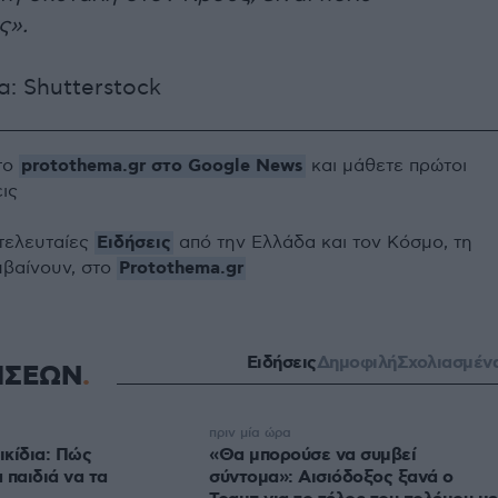
ς».
: Shutterstock
protothema.gr στο Google News
το
και μάθετε πρώτοι
εις
Ειδήσεις
 τελευταίες
από την Ελλάδα και τον Κόσμο, τη
Protothema.gr
μβαίνουν, στο
Ειδήσεις
Δημοφιλή
Σχολιασμέν
ΗΣΕΩΝ
πριν μία ώρα
ικίδια: Πώς
«Θα μπορούσε να συμβεί
 παιδιά να τα
σύντομα»: Αισιόδοξος ξανά ο