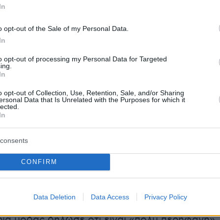
In
fter 20-year journey to be taken seriously as a
 but insists she won't be making a return to singing
o opt-out of the Sale of my Personal Data.
he's 'passed the baton onto talented son Cruz'
In
.co/0C2pIY6qdw
to opt-out of processing my Personal Data for Targeted
ing.
Mail Celebrity (@DailyMailCeleb)
May 19, 2026
In
o opt-out of Collection, Use, Retention, Sale, and/or Sharing
ersonal Data that Is Unrelated with the Purposes for which it
lected.
ντας τα μελλοντικά της σχέδια, ανέφερε:
«Το
In
α είναι η επέκταση στο retail και θα δούμε
 στη συνέχεια. Είμαι πολύ τυχερή. Χτίζω ένα
consents
ηρονομιά. Υπάρχουν κατηγορίες στις οποίες
CONFIRM
ι ακόμη, οπότε βλέπουμε μια μεγάλη ευκαιρία
ολύ καιρό διορθώνοντας πράγματα και τώρα
 της ανάπτυξης. Θέλω να χτίσω τον οίκο».
Data Deletion
Data Access
Privacy Policy
ρια μόδας δήλωσε ότι είναι «πολύ περήφανη»