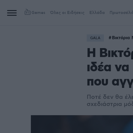
Games
Όλες οι Ειδήσεις
Ελλάδα
Πρωτοσέλι
Βικτόρια
GALA
H Βικτό
ιδέα να
που αγγ
Ποτέ δεν θα έλε
σχεδιάστρια μό