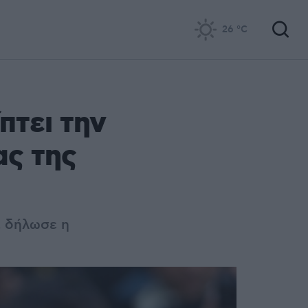
26
°C
πτει την
ας της
, δήλωσε η