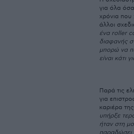
για όλα όσα
χρόνια που
άλλοι σχεδ
ένα roller 
διαφανής στ
μπορώ να πω
είναι κάτι 
Παρά τις ελ
για επιστρο
καριέρα της
υπήρξε τερά
ήταν στη μο
παραδώσει τ