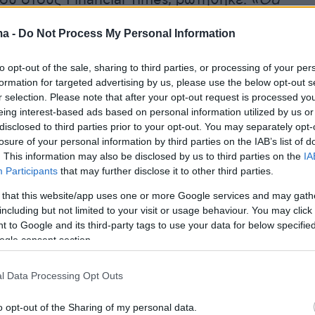
ΐου στους Financial Times, ρωτήθηκε:
«Θα
ποτέ την επιχείρησή σας;»,
με τη σχεδιάστρια
ma -
Do Not Process My Personal Information
παντά:
«Ποτέ δεν θα έλεγα ποτέ και μου
ξετάζω ευκαιρίες.
Αλλά αυτή τη στιγμή κοιτάζ
to opt-out of the sale, sharing to third parties, or processing of your per
η, αν και ποτέ δεν θα έλεγα ποτέ».
formation for targeted advertising by us, please use the below opt-out s
r selection. Please note that after your opt-out request is processed y
eing interest-based ads based on personal information utilized by us or
ας, σημείωσε:
«Είμαι πολύ ενθουσιασμένη,
disclosed to third parties prior to your opt-out. You may separately opt-
έκτακτη είδηση, το κατάστημά μου στο Λονδίν
losure of your personal information by third parties on the IAB’s list of
 υπάρχει ενδιαφέρον, οπότε ετοιμαζόμαστε να
. This information may also be disclosed by us to third parties on the
IA
Participants
that may further disclose it to other third parties.
τη Νέα Υόρκη και στο Μαϊάμι. Για εμένα, μέχρι
ο κατάστημα στη Νέα Υόρκη και στο Μαϊάμι,
 that this website/app uses one or more Google services and may gath
including but not limited to your visit or usage behaviour. You may click 
ν στο online, αλλά θέλω να μπορώ να ελέγχω
 to Google and its third-party tags to use your data for below specifi
α από τη στιγμή που ο πελάτης μπαίνει στο
ogle consent section.
.
l Data Processing Opt Outs
o opt-out of the Sharing of my personal data.
eckham reveals she's open to selling her fashion