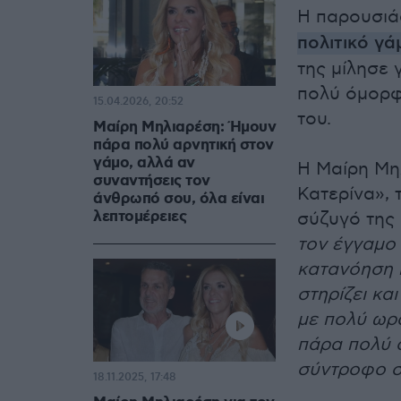
Η παρουσιά
πολιτικό γά
της μίλησε 
πολύ όμορφ
15.04.2026, 20:52
του.
Μαίρη Μηλιαρέση: Ήμουν
πάρα πολύ αρνητική στον
γάμο, αλλά αν
Η Μαίρη Μη
συναντήσεις τον
Κατερίνα», 
άνθρωπό σου, όλα είναι
λεπτομέρειες
σύζυγό της 
τον έγγαμο 
κατανόηση κ
στηρίζει κα
με πολύ ωρα
πάρα πολύ 
σύντροφο σ
18.11.2025, 17:48