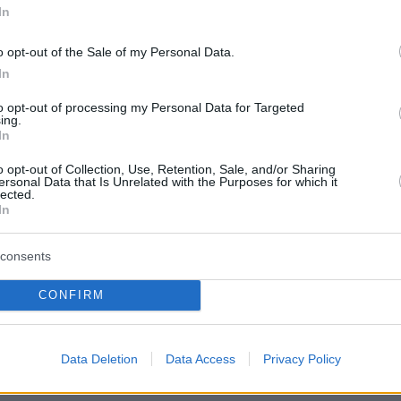
In
σε για το Ρουκ Ζουκ, το οποίο είχε
o opt-out of the Sale of my Personal Data.
, όταν το τηλεπαιχνίδι είχε κάνει την
In
υ στην ελληνική τηλεόραση. Για εκείνη,
to opt-out of processing my Personal Data for Targeted
ια τηλεοπτική δουλειά που τη στιγμάτισε.
«Το
ing.
In
εν είναι μόνο μια ανάμνηση για μένα. Με
 Το Ρουκ-Ζουκ τώρα έχει μέσα πάρα πολλά
o opt-out of Collection, Use, Retention, Sale, and/or Sharing
ersonal Data that Is Unrelated with the Purposes for which it
δια, είναι πολύ διαφορετικό. Και το βασικό
lected.
In
αυτό που έκανα εγώ τότε, είναι ένα τμήμα του
consents
α: NDPPHOTO
CONFIRM
protothema.gr στο Google News
Data Deletion
Data Access
Privacy Policy
το
και μάθετε πρώτοι
εις