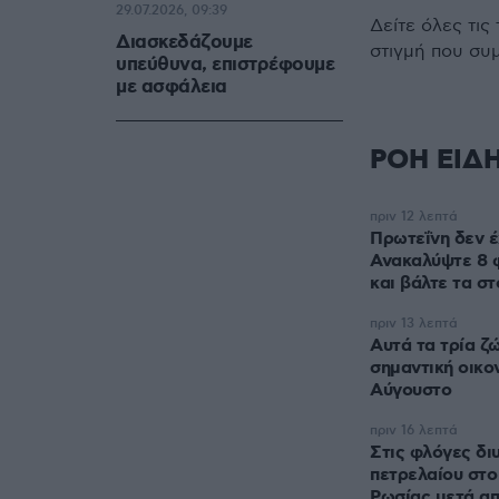
29.07.2026, 09:39
Δείτε όλες τις
Διασκεδάζουμε
στιγμή που συ
υπεύθυνα, επιστρέφουμε
με ασφάλεια
ΡΟΗ ΕΙΔ
πριν 12 λεπτά
Πρωτεΐνη δεν έ
Ανακαλύψτε 8 
και βάλτε τα στ
πριν 13 λεπτά
Αυτά τα τρία ζ
σημαντική οικον
Αύγουστο
πριν 16 λεπτά
Στις φλόγες δι
πετρελαίου στ
Ρωσίας μετά απ