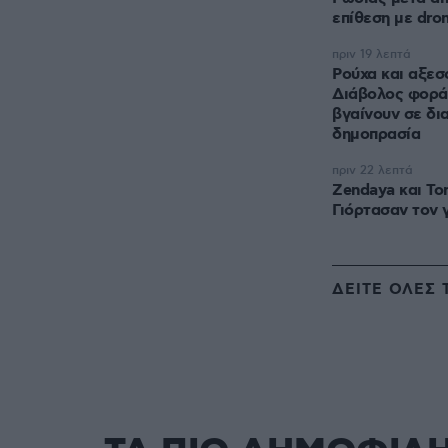
επίθεση με dro
πριν 19 λεπτά
Ρούχα και αξεσ
Διάβολος φοράε
βγαίνουν σε δι
δημοπρασία
πριν 22 λεπτά
Zendaya και To
Γιόρτασαν τον 
ΔΕΙΤΕ ΟΛΕΣ 