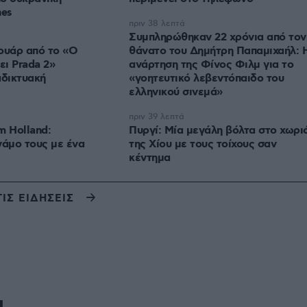
nes
πριν 38 λεπτά
Συμπληρώθηκαν 22 χρόνια από τον
ουάρ από το «Ο
θάνατο του Δημήτρη Παπαμιχαήλ: 
ι Prada 2»
ανάρτηση της Φίνος Φιλμ για το
αδικτυακή
«γοητευτικό λεβεντόπαιδο του
ελληνικού σινεμά»
πριν 39 λεπτά
m Holland:
Πυργί: Mία μεγάλη βόλτα στο χωρι
γάμο τους με ένα
της Χίου με τους τοίχους σαν
κέντημα
ΤΙΣ ΕΙΔΗΣΕΙΣ