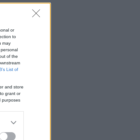
sonal or
ection to
ou may
 personal
out of the
 downstream
B’s List of
er and store
to grant or
ed purposes