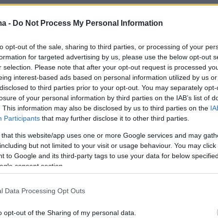
ντεο
ma -
Do Not Process My Personal Information
to opt-out of the sale, sharing to third parties, or processing of your per
formation for targeted advertising by us, please use the below opt-out s
r selection. Please note that after your opt-out request is processed y
eing interest-based ads based on personal information utilized by us or
disclosed to third parties prior to your opt-out. You may separately opt-
losure of your personal information by third parties on the IAB’s list of
. This information may also be disclosed by us to third parties on the
IA
Participants
that may further disclose it to other third parties.
 that this website/app uses one or more Google services and may gath
including but not limited to your visit or usage behaviour. You may click 
 to Google and its third-party tags to use your data for below specifi
είο της συνέντευξης, η παρουσιάστρια έκανε
ogle consent section.
ά στην κόρη της, τη Σοφία Λαζάνη, λέγοντας
«Η Σοφίνα είναι ένα κορίτσι ανεξάρτητο. Έχει
l Data Processing Opt Outs
σθησίες και πολλά ταλέντα».
o opt-out of the Sharing of my personal data.