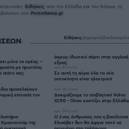
Ειδήσεις
 τελευταίες
από την Ελλάδα και τον Κόσμο, τη
Protothema.gr
μβαίνουν, στο
Ειδήσεις
Δημοφιλή
Σχολιασμέν
ΗΣΕΩΝ
άκρως ιδιωτικό πάρτι στην αγγλική
χει μόνο το κρέας –
εξοχή
φρούτα με πρωτεΐνη
πριν 27 λεπτά
ο πιάτο σας
Σε αυτή τη χώρα όλα τα νέα
αυτοκίνητα είναι ηλεκτρικά
ώδια προσελκύουν
πριν 30 λεπτά
ομική επιτυχία τον
Δοκιμάζουμε το επιβλητικό Volvo
XC90 - Πόσο κοστίζει στην Ελλάδα
πριν 34 λεπτά
υλιστήριο
Ο ένας άνθρωπος που η βασίλισσα
ο Κρασνοντάρ της
Ελισάβετ δεν θα άφηνε ποτέ να
ό ουκρανική
περιμένει στο τηλέφωνο