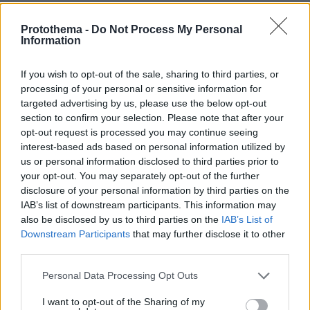
έγινε γνωστή δημόσια τον Νοέμβριο του 2024.
Protothema -
Do Not Process My Personal
Information
protothema.gr στο Google News
Ακολουθήστε το
και μάθετε πρώτοι όλες τις ειδήσεις
If you wish to opt-out of the sale, sharing to third parties, or
processing of your personal or sensitive information for
targeted advertising by us, please use the below opt-out
Ειδήσεις
Δείτε όλες τις τελευταίες
από την Ελλάδα
section to confirm your selection. Please note that after your
και τον Κόσμο, τη στιγμή που συμβαίνουν, στο
opt-out request is processed you may continue seeing
Protothema.gr
interest-based ads based on personal information utilized by
us or personal information disclosed to third parties prior to
Σχετικά Άρθρα
your opt-out. You may separately opt-out of the further
disclosure of your personal information by third parties on the
IAB’s list of downstream participants. This information may
also be disclosed by us to third parties on the
IAB’s List of
Downstream Participants
that may further disclose it to other
third parties.
Please note that this website/app uses one or more Google
Personal Data Processing Opt Outs
services and may gather and store information including but
not limited to your visit or usage behaviour. You may click to
I want to opt-out of the Sharing of my