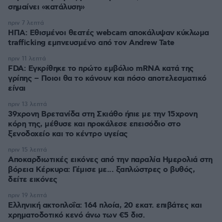
σημαίνει «κατάλυση»
πριν 7 λεπτά
ΗΠΑ: Εθισμένοι θεατές webcam αποκάλυψαν κύκλωμα
trafficking εμπνευσμένο από τον Andrew Tate
πριν 11 λεπτά
FDA: Εγκρίθηκε το πρώτο εμβόλιο mRNA κατά της
γρίπης – Ποιοι θα το κάνουν και πόσο αποτελεσματικό
είναι
πριν 13 λεπτά
39χρονη Βρετανίδα στη Σκιάθο ήπιε με την 15χρονη
κόρη της, μέθυσε και προκάλεσε επεισόδιο στο
ξενοδοχείο και το κέντρο υγείας
πριν 15 λεπτά
Αποκαρδιωτικές εικόνες από την παραλία Ημερολιά στη
βόρεια Κέρκυρα: Γέμισε με... ξαπλώστρες ο βυθός,
δείτε εικόνες
πριν 19 λεπτά
Ελληνική ακτοπλοΐα: 164 πλοία, 20 εκατ. επιβάτες και
χρηματοδοτικό κενό άνω των €5 δισ.