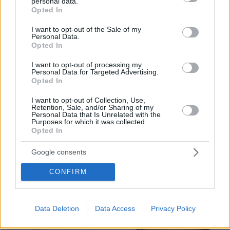
personal data.
grant or deny consent to Google and its third-party tags to
Opted In
use your data for below specified purposes in below Google
consent section.
I want to opt-out of the Sale of my
Personal Data.
Opted In
I want to opt-out of processing my
Personal Data for Targeted Advertising.
Opted In
I want to opt-out of Collection, Use,
Retention, Sale, and/or Sharing of my
Personal Data that Is Unrelated with the
Purposes for which it was collected.
Opted In
09.03.2026, 10:00
Το συγκινητικό βίντεο της 9χρονης κόρης του Τζέιμς Βαν
Google consents
Ντερ Μπικ: Ο μπαμπάς μου δεν πονάει πια
CONFIRM
Data Deletion
Data Access
Privacy Policy