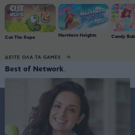
Northern Heights
Candy Bub
Cut The Rope
ΔΕΙΤΕ ΟΛΑ ΤΑ GAMES
Best of Network