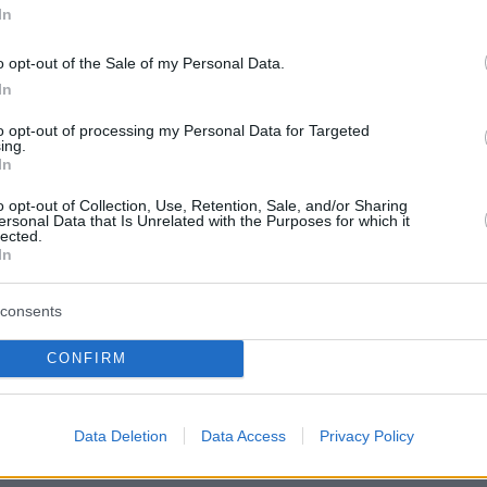
In
ρος την Αθήνα. Προσπάθησε να στρίψει
γήκε δηλαδή στο αντίθετο ρεύμα και έγινε εκε
o opt-out of the Sale of my Personal Data.
η».
In
to opt-out of processing my Personal Data for Targeted
-ντοκουμέντο που
παρουσίασε το
ing.
In
.gr
διακρίνεται η μηχανή να κατεβαίνει την
ρίου, με κατεύθυνση προς Άλιμο, την ώρα πο
o opt-out of Collection, Use, Retention, Sale, and/or Sharing
ersonal Data that Is Unrelated with the Purposes for which it
θετο ρεύμα έρχεται το λευκό βαν.
lected.
In
ου φορτηγού επιβραδύνει, ακουμπά στη
consents
ή λωρίδα και στρίβει προς τα αριστερά για να
ενό χωρίς, όμως, να δει το δίκυκλο το οποίο
CONFIRM
Data Deletion
Data Access
Privacy Policy