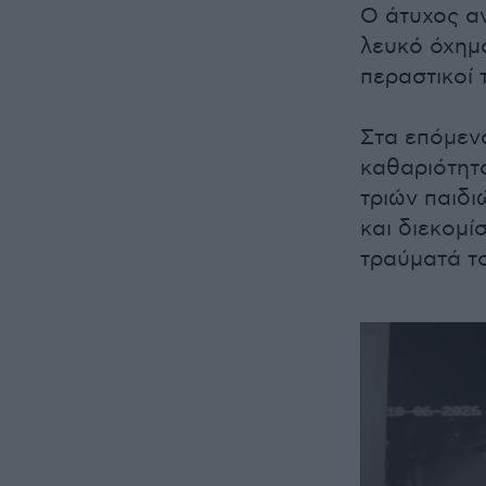
Ο άτυχος αν
λευκό όχημ
περαστικοί 
Στα επόμεν
καθαριότητ
τριών παιδ
και διεκομ
τραύματά το