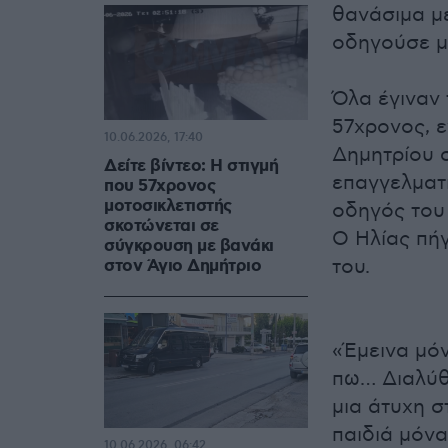
θανάσιμα μ
οδηγούσε μ
Όλα έγιναν
57χρονος, 
10.06.2026, 17:40
Δημητρίου 
Δείτε βίντεο: Η στιγμή
επαγγελματι
που 57χρονος
μοτοσικλετιστής
οδηγός του 
σκοτώνεται σε
Ο Ηλίας πήγ
σύγκρουση με βανάκι
του.
στον Άγιο Δημήτριο
«Έμεινα μόνη
πω… Διαλύθη
μια άτυχη 
παιδιά μόνα
10.06.2026, 06:42