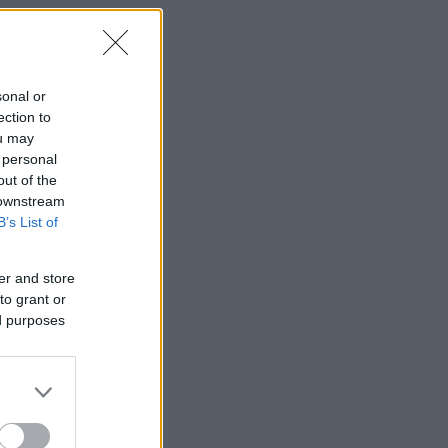
sonal or
ection to
ou may
 personal
out of the
 downstream
B’s List of
er and store
to grant or
ed purposes