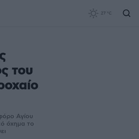
27
°C
ς
ος του
ροχαίο
φόρο Αγίου
κό όχημα το
ει