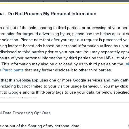
. Ήταν ένας άνθρωπος βιοπαλαιστής, να
εροκάματο», είπε η σύζυγος του 57χρονου στο
ma -
Do Not Process My Personal Information
to opt-out of the sale, sharing to third parties, or processing of your per
formation for targeted advertising by us, please use the below opt-out s
r selection. Please note that after your opt-out request is processed y
eing interest-based ads based on personal information utilized by us or
disclosed to third parties prior to your opt-out. You may separately opt-
losure of your personal information by third parties on the IAB’s list of
. This information may also be disclosed by us to third parties on the
IA
Participants
that may further disclose it to other third parties.
 that this website/app uses one or more Google services and may gath
including but not limited to your visit or usage behaviour. You may click 
 to Google and its third-party tags to use your data for below specifi
ogle consent section.
 τον δήμαρχο Αγίου Δημητρίου, Στέλιο
l Data Processing Opt Outs
«ο Ηλίας κατέβαινε με κατεύθυνση προς τον
λεωφόρο Αγίου Δημητρίου. Ένα φορτηγάκι
o opt-out of the Sharing of my personal data.