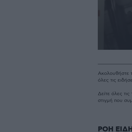
0
seconds
of
56
seconds
Volume
Ακολουθήστε 
90%
όλες τις ειδήσ
Δείτε όλες τις
στιγμή που συ
ΡΟΗ ΕΙΔ