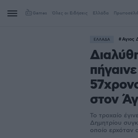
Games
Όλες οι Ειδήσεις
Ελλάδα
Πρωτοσέλι
Αγιος 
ΕΛΛΑΔΑ
Διαλύθη
πήγαινε
57χρονο
στον Άγ
Το τροχαίο έγιν
Δημητρίου συγκ
οποίο ερχόταν α