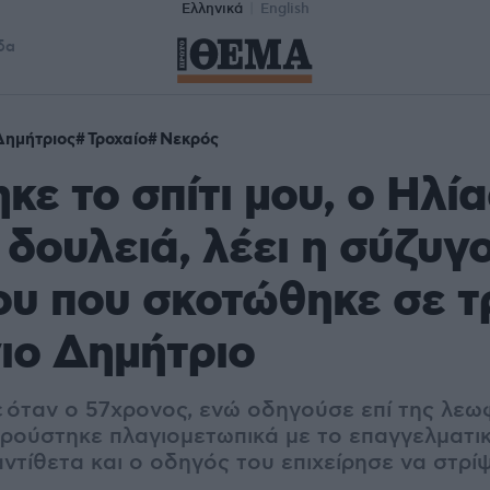
Ελληνικά
English
δα
Δημήτριος
Τροχαίο
Νεκρός
κε το σπίτι μου, ο Ηλία
 δουλειά, λέει η σύζυγ
υ που σκοτώθηκε σε τ
ιο Δημήτριο
ε
όταν ο 57χρονος, ενώ οδηγούσε επί της λεω
ρούστηκε πλαγιομετωπικά με το επαγγελματι
ντίθετα και ο οδηγός του επιχείρησε να στρίψ