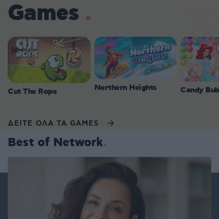
Games
Northern Heights
Candy Bub
Cut The Rope
ΔΕΙΤΕ ΟΛΑ ΤΑ GAMES
Best of Network