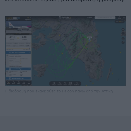
Η διαδρομή που έκανε χθες το Falcon πάνω από την Αττική