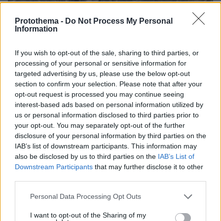
06.08.2026, 19:34
Protothema -
Do Not Process My Personal
Γιατί δεν έσωσα το κουτάβι: Ο ερευνητής που
Information
κατέγραφε τη συμβίωση του μικρού σκυλιού με
αγέλη λύκων εξηγεί γιατί δεν επενέβη, όταν το
If you wish to opt-out of the sale, sharing to third parties, or
είδε άρρωστο
processing of your personal or sensitive information for
targeted advertising by us, please use the below opt-out
section to confirm your selection. Please note that after your
opt-out request is processed you may continue seeing
interest-based ads based on personal information utilized by
us or personal information disclosed to third parties prior to
your opt-out. You may separately opt-out of the further
disclosure of your personal information by third parties on the
IAB’s list of downstream participants. This information may
also be disclosed by us to third parties on the
IAB’s List of
Downstream Participants
that may further disclose it to other
third parties.
Please note that this website/app uses one or more Google
Personal Data Processing Opt Outs
services and may gather and store information including but
not limited to your visit or usage behaviour. You may click to
I want to opt-out of the Sharing of my