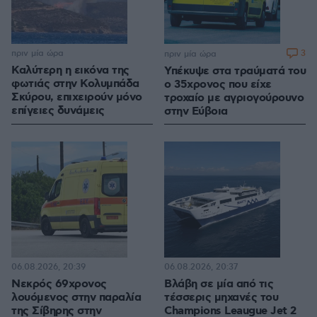
πριν μία ώρα
3
πριν μία ώρα
Καλύτερη η εικόνα της
Υπέκυψε στα τραύματά του
φωτιάς στην Κολυμπάδα
ο 35χρονος που είχε
Σκύρου, επιχειρούν μόνο
τροχαίο με αγριογούρουνο
επίγειες δυνάμεις
στην Εύβοια
06.08.2026, 20:39
06.08.2026, 20:37
Νεκρός 69χρονος
Βλάβη σε μία από τις
λουόμενος στην παραλία
τέσσερις μηχανές του
της Σίβηρης στην
Champions Leaugue Jet 2