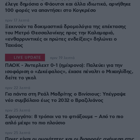
έλεγε δημόσια ο Φάουτσι και άλλα ιδιωτικά, αρνήθηκε
100 φορές να απαντήσει στο Κογκρέσο
πριν 17 λεπτά
Ξεκινούν τα δοκιμαστικά δρομολόγια της επέκτασης
του Μετρό Θεσσαλονίκης προς την Καλαμαριά,
«ενθαρρυντικές οι πρώτες ενδείξεις» δηλώνει ο
Ταχιάος
LIVE UPDATE
πριν 19 λεπτά
ΠΑΟΚ - Άντερλεχτ 0-1 (ημίχρονο): Παλεύει για την
ισοφάριση ο «Δικέφαλος», έχασε πέναλτι ο Μιχαηλίδης,
πριν 22 λεπτά
Για πάντα στη Ρεάλ Μαδρίτης ο Βινίσιους: Yπέγραψε
νέο συμβόλαιο έως το 2032 ο Βραζιλιάνος
πριν 25 λεπτά
Σφουγγάτο: 8 τρόποι να το φτιάξουμε – Από το πιο
απλό μέχρι το πιο πλούσιο
πριν 25 λεπτά
Ποιες είναι οι ομοιότητες και οι διαφορές ανάμεσα στις