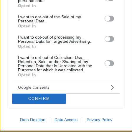
personal data.
grant or deny consent to Google and its third-party tags to
Opted In
use your data for below specified purposes in below Google
consent section.
I want to opt-out of the Sale of my
Personal Data.
Opted In
I want to opt-out of processing my
Personal Data for Targeted Advertising.
06.08.2026, 20:03
Opted In
Αριστοτέλης Δαμίγος: Σε κλίμα οδύνης έγινε η
αποτέφρωση του συντονιστή που σκοτώθηκε
I want to opt-out of Collection, Use,
Retention, Sale, and/or Sharing of my
μετά τη σύγκρουση ελικοπτέρων στην Ψάθα,
Personal Data that Is Unrelated with the
φωτογραφίες
Purposes for which it was collected.
Opted In
Η αποκαλυπτική κατάθεση της
Google consents
συζύγου του Αφγανού: Πώς
γνωρίσαμε τη Λίσα, γιατί υποψιάστηκα
CONFIRM
ότι ήταν το πτώμα στη βαλίτσα
273
06.08.2026, 12:32
Data Deletion
Data Access
Privacy Policy