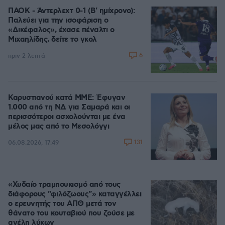
ΠΑΟΚ - Άντερλεχτ 0-1 (Β' ημίχρονο):
Παλεύει για την ισοφάριση ο
«Δικέφαλος», έχασε πέναλτι ο
Μιχαηλίδης, δείτε το γκολ
6
πριν 2 λεπτά
Καρυστιανού κατά ΜΜΕ: Έφυγαν
1.000 από τη ΝΔ για Σαμαρά και οι
περισσότεροι ασχολούνται με ένα
μέλος μας από το Μεσολόγγι
131
06.08.2026, 17:49
«Χυδαίο τραμπουκισμό από τους
διάφορους "φιλόζωους"» καταγγέλλει
ο ερευνητής του ΑΠΘ μετά τον
θάνατο του κουταβιού που ζούσε με
αγέλη λύκων