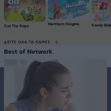
Northern Heights
Candy Bub
Cut The Rope
ΔΕΙΤΕ ΟΛΑ ΤΑ GAMES
Best of Network