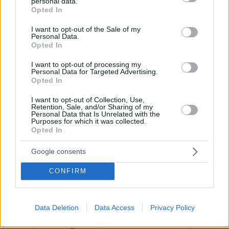
personal data.
grant or deny consent to Google and its third-party tags to
Opted In
use your data for below specified purposes in below Google
consent section.
I want to opt-out of the Sale of my
Personal Data.
Opted In
I want to opt-out of processing my
Personal Data for Targeted Advertising.
Opted In
I want to opt-out of Collection, Use,
Retention, Sale, and/or Sharing of my
Personal Data that Is Unrelated with the
Purposes for which it was collected.
Opted In
Google consents
CONFIRM
08.08.2026, 21:43
Data Deletion
Data Access
Privacy Policy
Χόρχε Μέσι: Ο εργάτης από το Ροσάριο που πήρε
τον 13χρονο Λιονέλ από το χέρι και άλλαξε την