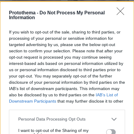
Protothema -
Do Not Process My Personal
Information
If you wish to opt-out of the sale, sharing to third parties, or
processing of your personal or sensitive information for
targeted advertising by us, please use the below opt-out
section to confirm your selection. Please note that after your
opt-out request is processed you may continue seeing
interest-based ads based on personal information utilized by
us or personal information disclosed to third parties prior to
your opt-out. You may separately opt-out of the further
08.08.2026, 20:05
disclosure of your personal information by third parties on the
Συνδικαλιστής ψαράς που αποχώρησε από την
IAB’s list of downstream participants. This information may
Ελπίδα της Καρυστιανού, της ζητά να τον
also be disclosed by us to third parties on the
IAB’s List of
προστατέψει: Καταγγέλλει μεθοδευμένη σπίλωση
Downstream Participants
that may further disclose it to other
από μέλη του κόμματος
third parties.
Please note that this website/app uses one or more Google
Personal Data Processing Opt Outs
services and may gather and store information including but
not limited to your visit or usage behaviour. You may click to
I want to opt-out of the Sharing of my