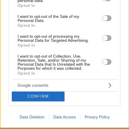
personal data.
grant or deny consent to Google and its third-party tags to
Opted In
Αν φιλιόντουσαν
use your data for below specified purposes in below Google
10.06.2026, 18:29
consent section.
I want to opt-out of the Sale of my
Personal Data.
Κάτω από το γιοτ θα το διάβαζα
Opted In
ΑΠΑΝΤΗΣΗ
I want to opt-out of processing my
Personal Data for Targeted Advertising.
Opted In
I want to opt-out of Collection, Use,
Β___λαγνος
Retention, Sale, and/or Sharing of my
Personal Data that Is Unrelated with the
10.06.2026, 18:04
Purposes for which it was collected.
....και μετά και μετά;;;
Opted In
ΑΠΑΝΤΗΣΗ
Google consents
CONFIRM
Αντιλυσσικό
10.06.2026, 18:03
Και τσιπαρισμενα, ας είναι. Καλή τροφή, εκπαίδευση
και παιχνίδια.
Data Deletion
Data Access
Privacy Policy
ΑΠΑΝΤΗΣΗ