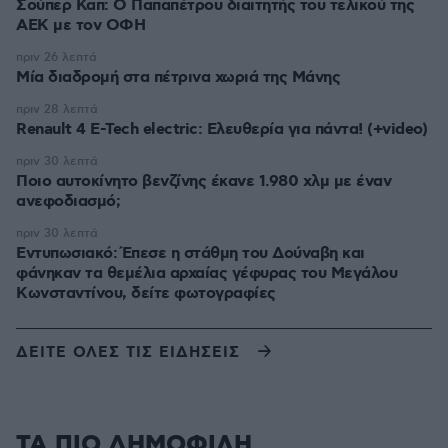
Σούπερ Καπ: Ο Παπαπέτρου διαιτητής του τελικού της
ΑΕΚ με τον ΟΦΗ
πριν 26 λεπτά
Μία διαδρομή στα πέτρινα χωριά της Μάνης
πριν 28 λεπτά
Renault 4 E-Tech electric: Ελευθερία για πάντα! (+video)
πριν 30 λεπτά
Ποιο αυτοκίνητο βενζίνης έκανε 1.980 χλμ με έναν
ανεφοδιασμό;
πριν 30 λεπτά
Εντυπωσιακό: Έπεσε η στάθμη του Δούναβη και
φάνηκαν τα θεμέλια αρχαίας γέφυρας του Μεγάλου
Κωνσταντίνου, δείτε φωτογραφίες
ΔΕΙΤΕ ΟΛΕΣ ΤΙΣ ΕΙΔΗΣΕΙΣ
ΤΑ ΠΙΟ ΔΗΜΟΦΙΛΗ