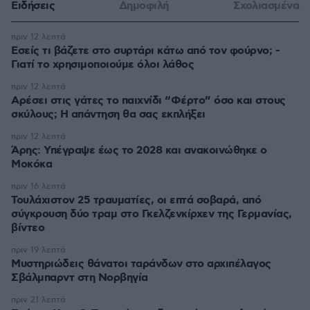
Ειδήσεις
Δημοφιλή
Σχολιασμένα
πριν 12 λεπτά
Εσείς τι βάζετε στο συρτάρι κάτω από τον φούρνο; -
Γιατί το χρησιμοποιούμε όλοι λάθος
πριν 12 λεπτά
Αρέσει στις γάτες το παιχνίδι “Φέρτο” όσο και στους
σκύλους; Η απάντηση θα σας εκπλήξει
πριν 12 λεπτά
Άρης: Υπέγραψε έως το 2028 και ανακοινώθηκε ο
Μοκόκα
πριν 16 λεπτά
Τουλάχιστον 25 τραυματίες, οι επτά σοβαρά, από
σύγκρουση δύο τραμ στο Γκελζενκίρχεν της Γερμανίας,
βίντεο
πριν 19 λεπτά
Μυστηριώδεις θάνατοι ταράνδων στο αρχιπέλαγος
Σβάλμπαρντ στη Νορβηγία
πριν 21 λεπτά