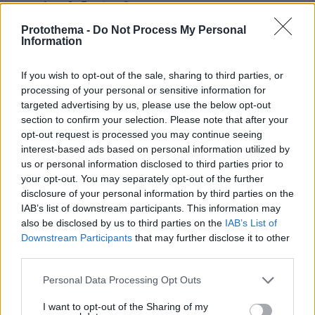
Ο Αγγλος βαζει όπισθεν στο σασμαν
ΑΠΑΝΤΗΣΗ
Protothema -
Do Not Process My Personal
Information
Ο ποιος;
10.06.2026, 19:18
If you wish to opt-out of the sale, sharing to third parties, or
🤣
processing of your personal or sensitive information for
targeted advertising by us, please use the below opt-out
ΑΠΑΝΤΗΣΗ
section to confirm your selection. Please note that after your
opt-out request is processed you may continue seeing
Γιώργος
interest-based ads based on personal information utilized by
us or personal information disclosed to third parties prior to
10.06.2026, 18:46
your opt-out. You may separately opt-out of the further
Τυχερε. Εισαι ο πρωτος της. Μπραβο.
disclosure of your personal information by third parties on the
ΑΠΑΝΤΗΣΗ
IAB’s list of downstream participants. This information may
also be disclosed by us to third parties on the
IAB’s List of
Downstream Participants
that may further disclose it to other
Πωωωωωωωω
third parties.
10.06.2026, 18:41
Σοβαρά? Τι μας λέτε βρε παιδιά...
Please note that this website/app uses one or more Google
Personal Data Processing Opt Outs
services and may gather and store information including but
ΑΠΑΝΤΗΣΗ
not limited to your visit or usage behaviour. You may click to
I want to opt-out of the Sharing of my