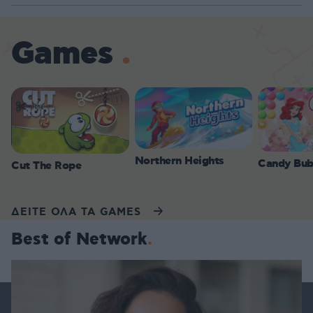
Games
Northern Heights
Candy Bub
Cut The Rope
ΔΕΙΤΕ ΟΛΑ ΤΑ GAMES
Best of Network