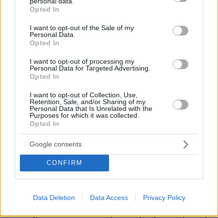
personal data.
grant or deny consent to Google and its third-party tags to
Opted In
use your data for below specified purposes in below Google
consent section.
I want to opt-out of the Sale of my
Personal Data.
Opted In
I want to opt-out of processing my
Personal Data for Targeted Advertising.
Opted In
I want to opt-out of Collection, Use,
Retention, Sale, and/or Sharing of my
Personal Data that Is Unrelated with the
Purposes for which it was collected.
Opted In
Google consents
CONFIRM
Data Deletion
Data Access
Privacy Policy
08.08.2026, 18:08
Μυστήριο 3.500 ετών στη Σαντορίνη: Ο 15χρονος