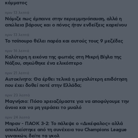
κόμματος
πριν 13 λεπτά
Νόμιζε πως έμπαινε στην περιεμμηνόπαυση, αλλά η
απώλεια βάρους και ο πόνος ήταν ενδείξεις καρκίνου
πριν 13 λεπτά
Το τσίπουρο θέλει παρέα και αυτούς τους 9 μεζέδες
πριν 16 λεπτά
Καλύτερη η εικόνα της φωτιάς στη Μικρή Βίγλα της
Νάξου, σηκώθηκε ένα ελικόπτερο
πριν 21 λεπτά
Αυτοκίνητο: Θα έρθει τελικά η μεγαλύτερη επιδότηση
που έχει δοθεί ποτέ στην Ελλάδα;
πριν 23 λεπτά
Μαγνήσιο: Πόσο χρειαζόμαστε για να αποφύγουμε την
άνοια και να μη γεράσει το μυαλό
πριν 24 λεπτά
Μπραν - ΠΑΟΚ 3-2: Το πάλεψε ο «Δικέφαλος» αλλά
αποκλείστηκε από τη συνέχεια του Champions League
γυναικών, δείτε τα γκολ