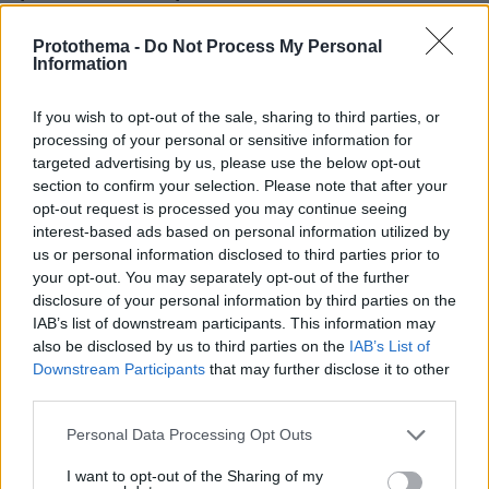
πριν 26 λεπτά
Protothema -
Do Not Process My Personal
Ξεκίνησε η προπώληση εισιτηρίων για τη μεγαλύτερη
Information
έκθεση αυτοκινήτου της Ευρώπης που θα γίνει στην
Αθήνα
If you wish to opt-out of the sale, sharing to third parties, or
πριν 29 λεπτά
processing of your personal or sensitive information for
Ολυμπιακός: Ήττα για τη Ναϊμέγκεν στην πρεμιέρα του
targeted advertising by us, please use the below opt-out
πρωταθλήματος, πριν τη ρεβάνς με τους
section to confirm your selection. Please note that after your
«ερυθρόλευκους»
opt-out request is processed you may continue seeing
πριν 37 λεπτά
interest-based ads based on personal information utilized by
Τραγωδία στην Πάρο: Πνίγηκε 4χρονος σε πισίνα beach
us or personal information disclosed to third parties prior to
bar, βούτηξε ο μπάρμαν για να τον σώσει
your opt-out. You may separately opt-out of the further
disclosure of your personal information by third parties on the
IAB’s list of downstream participants. This information may
ΔΕΙΤΕ ΟΛΕΣ ΤΙΣ ΕΙΔΗΣΕΙΣ
also be disclosed by us to third parties on the
IAB’s List of
Downstream Participants
that may further disclose it to other
third parties.
ΤΑ ΠΙΟ ΔΗΜΟΦΙΛΗ
Please note that this website/app uses one or more Google
Personal Data Processing Opt Outs
services and may gather and store information including but
not limited to your visit or usage behaviour. You may click to
I want to opt-out of the Sharing of my