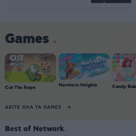
Games
Northern Heights
Candy Bub
Cut The Rope
ΔΕΙΤΕ ΟΛΑ ΤΑ GAMES
Best of Network