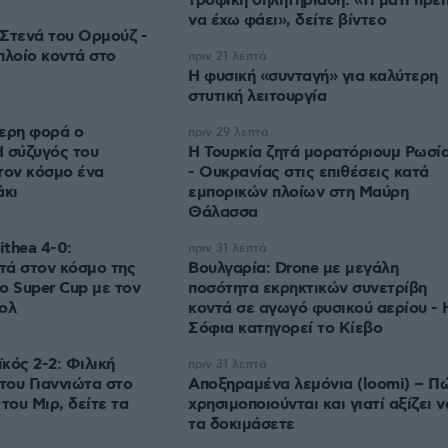
τροφική δηλητηρίαση: «Τι μάτι πρέπ
να έχω φάει», δείτε βίντεο
Στενά του Ορμούζ -
πλοίο κοντά στο
πριν 21 λεπτά
Η φυσική «συνταγή» για καλύτερη
στυτική λειτουργία
τερη φορά ο
πριν 29 λεπτά
 σύζυγός του
Η Τουρκία ζητά μορατόριουμ Ρωσί
τον κόσμο ένα
- Ουκρανίας στις επιθέσεις κατά
άκι
εμπορικών πλοίων στη Μαύρη
Θάλασσα
ithea 4-0:
πριν 31 λεπτά
τά στον κόσμο της
Βουλγαρία: Drone με μεγάλη
το Super Cup με τον
ποσότητα εκρηκτικών συνετρίβη
ολ
κοντά σε αγωγό φυσικού αερίου - 
Σόφια κατηγορεί το Κίεβο
κός 2-2: Φιλική
πριν 31 λεπτά
του Γιαννιώτα στο
Αποξηραμένα λεμόνια (loomi) – Π
του Μιρ, δείτε τα
χρησιμοποιούνται και γιατί αξίζει ν
τα δοκιμάσετε