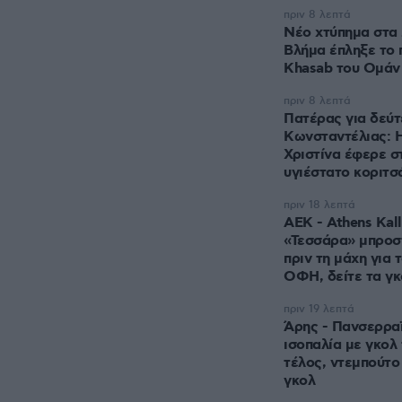
πριν 8 λεπτά
Νέο χτύπημα στα 
Βλήμα έπληξε το 
Khasab του Ομάν
πριν 8 λεπτά
Πατέρας για δεύ
Κωνσταντέλιας: Η
Χριστίνα έφερε σ
υγιέστατο κοριτσ
πριν 18 λεπτά
ΑΕΚ - Athens Kall
«Τεσσάρα» μπροσ
πριν τη μάχη για 
ΟΦΗ, δείτε τα γκ
πριν 19 λεπτά
Άρης - Πανσερραϊ
ισοπαλία με γκολ 
τέλος, ντεμπούτο 
γκολ