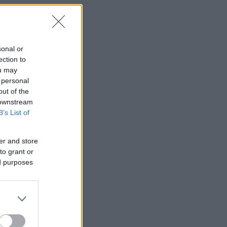
sonal or
ection to
ou may
 personal
out of the
 downstream
B’s List of
er and store
to grant or
ed purposes