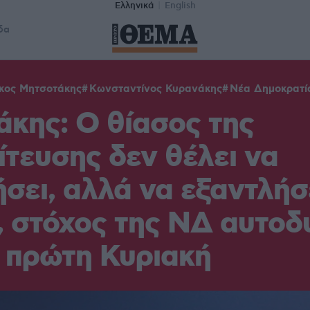
Ελληνικά
English
δα
κος Μητσοτάκης
Κωνσταντίνος Κυρανάκης
Νέα Δημοκρατί
κης: Ο θίασος της
ίτευσης δεν θέλει να
σει, αλλά να εξαντλήσ
 στόχος της ΝΔ αυτοδ
 πρώτη Κυριακή