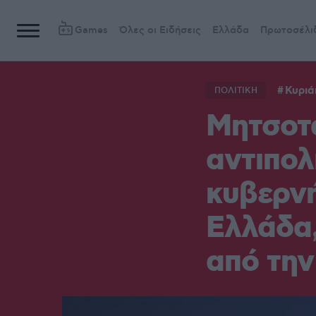
Games
Όλες οι Ειδήσεις
Ελλάδα
Πρωτοσέλι
Κυριά
ΠΟΛΙΤΙΚΗ
Μητσοτά
αντιπολ
κυβερνή
Ελλάδα,
από την