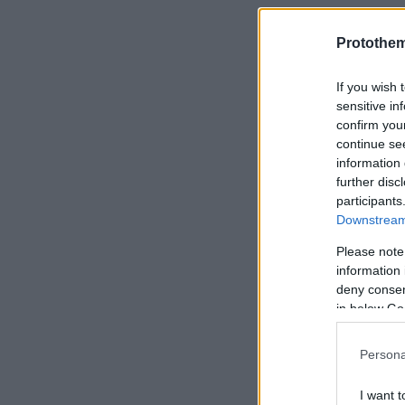
Protothe
If you wish 
sensitive in
confirm you
continue se
information 
further disc
participants
Downstream 
Please note
information 
deny consent
in below Go
Persona
I want t