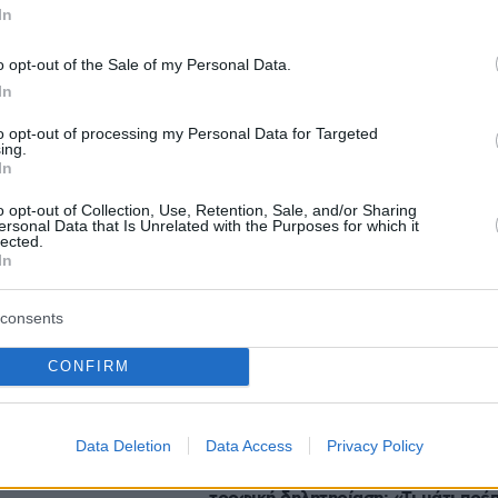
In
o opt-out of the Sale of my Personal Data.
In
to opt-out of processing my Personal Data for Targeted
ing.
In
o opt-out of Collection, Use, Retention, Sale, and/or Sharing
ersonal Data that Is Unrelated with the Purposes for which it
lected.
In
consents
Ειδήσεις
Δημοφιλή
Σχολιασμ
ΣΕΩΝ
CONFIRM
Data Deletion
Data Access
Privacy Policy
που κρατούν
πριν 20 λεπτά
άδοσή της
Στο νοσοκομείο η Ιωάννα Τούνη με