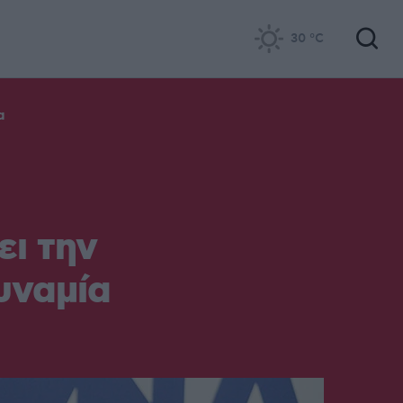
30
°C
α
ει την
υναμία