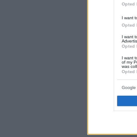
Opted 
I want t
Opted 
I want 
Advertis
Opted 
I want t
of my P
was col
Opted 
Google 
ΡΟΗ ΕΙΔΗ
πριν 6 λεπτά
Γλυκά της Τήνου 
ζωντανή την παρ