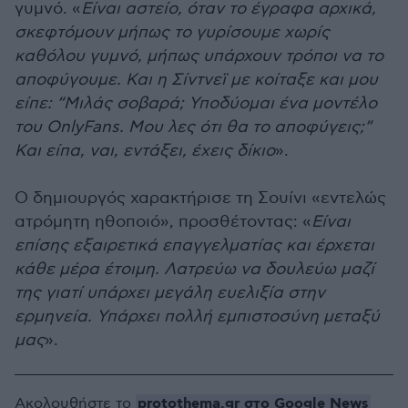
γυμνό. «
Είναι αστείο, όταν το έγραφα αρχικά,
σκεφτόμουν μήπως το γυρίσουμε χωρίς
καθόλου γυμνό, μήπως υπάρχουν τρόποι να το
αποφύγουμε. Και η Σίντνεϊ με κοίταξε και μου
είπε: “Μιλάς σοβαρά; Υποδύομαι ένα μοντέλο
του OnlyFans. Μου λες ότι θα το αποφύγεις;”
Και είπα, ναι, εντάξει, έχεις δίκιο
».
Ο δημιουργός χαρακτήρισε τη Σουίνι «εντελώς
ατρόμητη ηθοποιό», προσθέτοντας: «
Είναι
επίσης εξαιρετικά επαγγελματίας και έρχεται
κάθε μέρα έτοιμη. Λατρεύω να δουλεύω μαζί
της γιατί υπάρχει μεγάλη ευελιξία στην
ερμηνεία. Υπάρχει πολλή εμπιστοσύνη μεταξύ
μας
».
protothema.gr στο Google News
Ακολουθήστε το