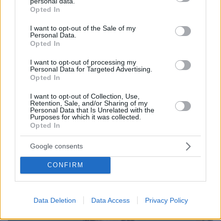
10 ελληνικά νησιά για διακοπές χωρίς πρόγραμμα
personal data.
grant or deny consent to Google and its third-party tags to
Opted In
use your data for below specified purposes in below Google
πριν 44 λεπτά
consent section.
8χρονος τραυματίστηκε στο κεφάλι μετά από βουτιά σε
I want to opt-out of the Sale of my
Personal Data.
παραλία της Χαλκιδικής
Opted In
I want to opt-out of processing my
ΔΕΙΤΕ ΟΛΕΣ ΤΙΣ ΕΙΔΗΣΕΙΣ
Personal Data for Targeted Advertising.
Opted In
I want to opt-out of Collection, Use,
Retention, Sale, and/or Sharing of my
ΤΑ ΠΙΟ ΔΗΜΟΦΙΛΗ
Personal Data that Is Unrelated with the
Purposes for which it was collected.
Opted In
Google consents
CONFIRM
Data Deletion
Data Access
Privacy Policy