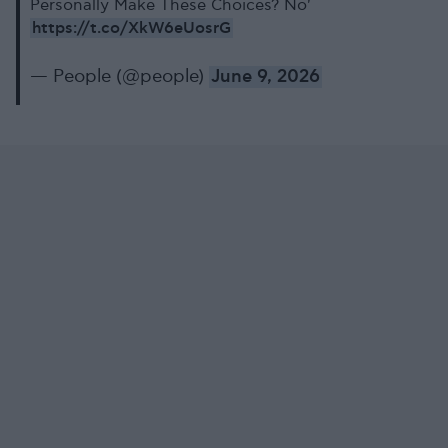
Personally Make These Choices? No'
https://t.co/XkW6eUosrG
— People (@people)
June 9, 2026