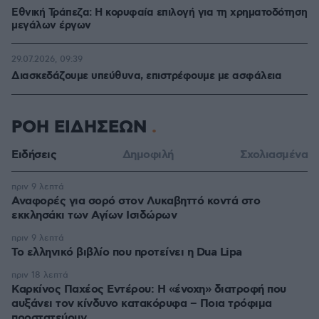
Εθνική Τράπεζα: Η κορυφαία επιλογή για τη χρηματοδότηση
μεγάλων έργων
29.07.2026, 09:39
Διασκεδάζουμε υπεύθυνα, επιστρέφουμε με ασφάλεια
ΡΟΗ ΕΙΔΗΣΕΩΝ
Ειδήσεις
Δημοφιλή
Σχολιασμένα
πριν 9 λεπτά
Αναφορές για σορό στον Λυκαβηττό κοντά στο
εκκλησάκι των Αγίων Ισιδώρων
πριν 9 λεπτά
Το ελληνικό βιβλίο που προτείνει η Dua Lipa
πριν 18 λεπτά
Καρκίνος Παχέος Εντέρου: Η «ένοχη» διατροφή που
αυξάνει τον κίνδυνο κατακόρυφα – Ποια τρόφιμα
προστατεύουν