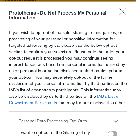
πριν 19 λεπτά
Protothema -
Do Not Process My Personal
Στις φλόγες δύο διυλιστήρια πετρελαίου στη Ρωσία
Information
μετά από ουκρανική επίθεση με drones
πριν 19 λεπτά
If you wish to opt-out of the sale, sharing to third parties, or
Παγκόσμια Ημέρα Γάτας – Εντυπωσιακά πράγματα που
processing of your personal or sensitive information for
ίσως δεν γνωρίζατε για αυτά τα υπέροχα πλάσματα
targeted advertising by us, please use the below opt-out
section to confirm your selection. Please note that after your
πριν 19 λεπτά
opt-out request is processed you may continue seeing
Oil Pulling: To viral trend του Tik-Tok που υπόσχεται πιο
interest-based ads based on personal information utilized by
λευκά δόντια με ένα μόνο συστατικό
us or personal information disclosed to third parties prior to
πριν 31 λεπτά
your opt-out. You may separately opt-out of the further
Από τη Μόρια στον γάμο, τη ΜΚΟ και την κατηγορία για
disclosure of your personal information by third parties on the
φόνο: Η σκοτεινή διαδρομή του 26χρονου Αφγανού που
IAB’s list of downstream participants. This information may
σκότωσε τη Βρετανίδα στην Κυψέλη
also be disclosed by us to third parties on the
IAB’s List of
Downstream Participants
that may further disclose it to other
πριν 33 λεπτά
Η 13χρονη Νορθ Γουέστ ραπάρει για «προδοσία» και
third parties.
«πόνο» στο νέο της τραγούδι, δείτε τη στο βιντεοκλίπ
Please note that this website/app uses one or more Google
της
Personal Data Processing Opt Outs
services and may gather and store information including but
πριν 33 λεπτά
not limited to your visit or usage behaviour. You may click to
I want to opt-out of the Sharing of my