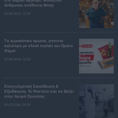
στα Βόρεια Άγραφα: Φιλόξενοι
Άνθρωποι, ανόθευτη Φύση
07.08.2026, 12:38
Tα κυριακάτικα πρωινά, γίνονται
καλύτερα με efood market και Πρώτο
Θέμα!
07.08.2026, 12:25
Επαγγελματική Εκπαίδευση &
Εξειδίκευση: Το Mοντέλο που σε Bάζει
στην Aγορά Eργασίας
26.07.2026, 09:54