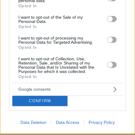
personal data.
κουρασμένους συνταξιούχους από τα 45..
grant or deny consent to Google and its third-party tags to
Opted In
use your data for below specified purposes in below Google
ΑΠΑΝΤΗΣΗ
consent section.
I want to opt-out of the Sale of my
Personal Data.
Opted In
I want to opt-out of processing my
Πλαστηρας
Personal Data for Targeted Advertising.
Opted In
10.06.2026, 20:08
Πω, πω, πώς θα μεγαλώσουν τα παιδιά τους οι
I want to opt-out of Collection, Use,
δεσποταδες. Αντί να δώσει καμία αυξησουλα στους
Retention, Sale, and/or Sharing of my
Personal Data that Is Unrelated with the
ταλαιπωρημένους παπάδες και εννοώ όχι των
Purposes for which it was collected.
μεγάλων ενοριών των μεγάλων πόλεων. Ποιος είπε
Opted In
παραπάνω ότι οι δεσποταδες είναι 10. Τους μέτρησε?
Ας πάει σε μια σύνοδο στην μονή Πετράκη να δει
Google consents
πόσοι είναι. Θα ξαφνιαστεί. Αφήστε που δεν
CONFIRM
πληρώνουν τίποτα απ' την τσέπη τους, ούτε νοίκι
ουτε ρευματα,ούτε αυτοκίνητα, ούτε καύσιμα. Και
συν τοις άλλοις αδειάζουν και τα παγκαρια των
εκκλησιών της ενορίας τους.
Data Deletion
Data Access
Privacy Policy
ΑΠΑΝΤΗΣΗ