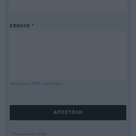
ΣΧΌΛΙΟ *
Απομένουν
2500
χαρακτήρες
* Υποχρεωτικά πεδία