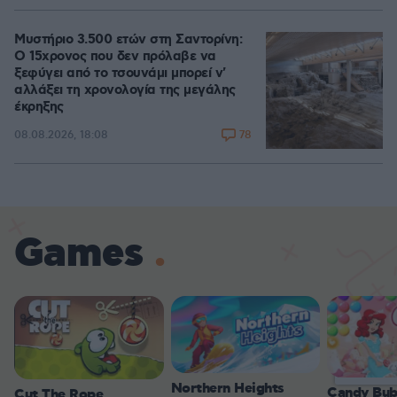
Μυστήριο 3.500 ετών στη Σαντορίνη:
Ο 15χρονος που δεν πρόλαβε να
ξεφύγει από το τσουνάμι μπορεί ν'
αλλάξει τη χρονολογία της μεγάλης
έκρηξης
78
08.08.2026, 18:08
Games
Northern Heights
Candy Bub
Cut The Rope