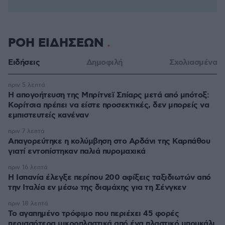
ΡΟΗ ΕΙΔΗΣΕΩΝ
Ειδήσεις
Δημοφιλή
Σχολιασμένα
πριν 5 λεπτά
Η απογοήτευση της Μπρίτνεϊ Σπίαρς μετά από μπότοξ:
Κορίτσια πρέπει να είστε προσεκτικές, δεν μπορείς να
εμπιστευτείς κανέναν
πριν 7 λεπτά
Απαγορεύτηκε η κολύμβηση στο Αρδάνι της Καρπάθου
γιατί εντοπίστηκαν παλιά πυρομαχικά
πριν 16 λεπτά
Η Ισπανία έλεγξε περίπου 200 αφίξεις ταξιδιωτών από
την Ιταλία εν μέσω της διαμάχης για τη Σένγκεν
πριν 18 λεπτά
Το αγαπημένο τρόφιμο που περιέχει 45 φορές
περισσότερα μικροπλαστικά από ένα πλαστικό μπουκάλι