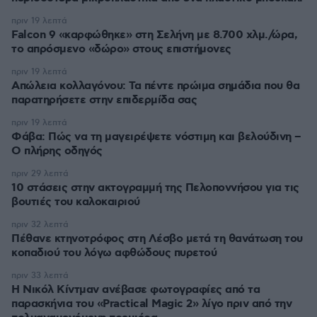
πριν 19 λεπτά
Falcon 9 «καρφώθηκε» στη Σελήνη με 8.700 χλμ./ώρα,
το απρόσμενο «δώρο» στους επιστήμονες
πριν 19 λεπτά
Απώλεια κολλαγόνου: Τα πέντε πρώιμα σημάδια που θα
παρατηρήσετε στην επιδερμίδα σας
πριν 19 λεπτά
Φάβα: Πώς να τη μαγειρέψετε νόστιμη και βελούδινη –
Ο πλήρης οδηγός
πριν 29 λεπτά
10 στάσεις στην ακτογραμμή της Πελοποννήσου για τις
βουτιές του καλοκαιριού
πριν 32 λεπτά
Πέθανε κτηνοτρόφος στη Λέσβο μετά τη θανάτωση του
κοπαδιού του λόγω αφθώδους πυρετού
πριν 33 λεπτά
Η Νικόλ Κίντμαν ανέβασε φωτογραφίες από τα
παρασκήνια του «Practical Magic 2» λίγο πριν από την