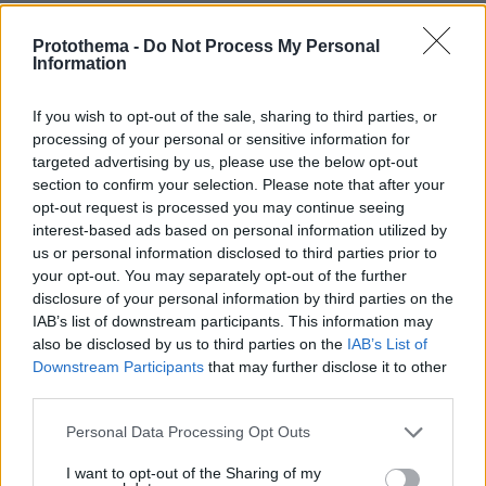
ΟΥΦ
Protothema -
Do Not Process My Personal
16.06.2026, 12:32
Information
Το πρόβλημα δεν είναι ότι δίνετε αυξήσεις στους
μητροπολίτες, το π΄ροβλημα είναι ότι ΔΕΝ δίνετε
If you wish to opt-out of the sale, sharing to third parties, or
σοβαρές αυξήσεις στους υπόλοιπους.
processing of your personal or sensitive information for
targeted advertising by us, please use the below opt-out
ΑΠΑΝΤΗΣΗ
section to confirm your selection. Please note that after your
opt-out request is processed you may continue seeing
Γιάννης
interest-based ads based on personal information utilized by
11.06.2026, 23:20
us or personal information disclosed to third parties prior to
Ας πληρώσουν και τις υποχρεώσεις προς τους
your opt-out. You may separately opt-out of the further
disclosure of your personal information by third parties on the
πολίτες.
IAB’s list of downstream participants. This information may
ΑΠΑΝΤΗΣΗ
also be disclosed by us to third parties on the
IAB’s List of
Downstream Participants
that may further disclose it to other
third parties.
Μετα λέμε για το Ιράν..
10.06.2026, 20:37
Please note that this website/app uses one or more Google
Personal Data Processing Opt Outs
Κλαίω..αντί να ρίξουν λεφτά στην έρευνα και στην
services and may gather and store information including but
ανάπτυξη πληρώνουν το παπαδαριο και
not limited to your visit or usage behaviour. You may click to
I want to opt-out of the Sharing of my