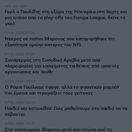
πριν μία ώρα
Γκολ ο Παυλίδης στη εξάρα της Μπενφίκα στη Χαρτς και
μια ανάσα από τα play-offs του Europa League, δείτε τα
γκολ
07.08.2026, 01:44
Νεκρός σε πισίνα 24χρονος που κατηγορήθηκε ότι
εξαπάτησε πρώην αστέρες του NFL
07.08.2026, 01:21
Συναγερμός στη Σαουδική Αραβία μετά από
πληροφορίες για επικείμενες επιθέσεις από ιρακινές
οργανώσεις και Χούθι
07.08.2026, 00:57
Ο Ρόμπι Γουίλιαμς έφυγε, αλλά το γιγαντιαίο ρομπότ
του έμεινε και «τρομάζει» τους γείτονες
07.08.2026, 00:30
Παιδιά και κατοικίδια: Πώς μαθαίνουμε στα παιδιά να τα
σέβονται
07.08.2026, 00:17
Στο νοσοκομείο 30χρονη μετά από πτώση από τη