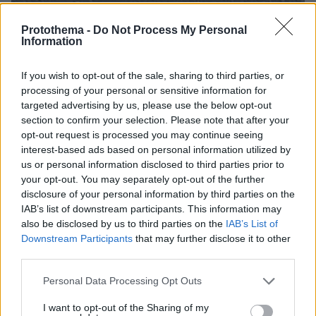
Protothema -
Do Not Process My Personal
Information
If you wish to opt-out of the sale, sharing to third parties, or
processing of your personal or sensitive information for
Ο ηγέτης του DUP και βουλευτής του
targeted advertising by us, please use the below opt-out
Γκάβιν Ρόμπινσον,
Ανατολικού Μπέλφαστ,
section to confirm your selection. Please note that after your
δήλωσε στη Βουλή των Κοινοτήτων ότι ο
opt-out request is processed you may continue seeing
ύποπτος βρισκόταν στο Ηνωμένο Βασίλειο με
interest-based ads based on personal information utilized by
us or personal information disclosed to third parties prior to
πενταετή άδεια παραμονής.
your opt-out. You may separately opt-out of the further
disclosure of your personal information by third parties on the
Το Υπουργείο Εσωτερικών επιβεβαίωσε
IAB’s list of downstream participants. This information may
αργότερα ότι του είχε χορηγηθεί καθεστώς
also be disclosed by us to third parties on the
IAB’s List of
πρόσφυγα μετά την άφιξή του στη χώρα και
Downstream Participants
that may further disclose it to other
third parties.
δικαίωμα παραμονής έως το 2028.
Please note that this website/app uses one or more Google
Personal Data Processing Opt Outs
services and may gather and store information including but
Σύμφωνα με την PSNI, ο κατηγορούμενος
not limited to your visit or usage behaviour. You may click to
I want to opt-out of the Sharing of my
αναμένεται να παρουσιαστεί σήμερα ενώπιον