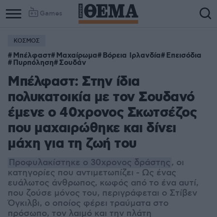
Games
ΚΟΣΜΟΣ
Μπέλφαστ
Μαχαίρωμα
Βόρεια Ιρλανδία
Επεισόδια
Πυρπόληση
Σουδάν
Μπέλφαστ: Στην ίδια
πολυκατοικία με τον Σουδανό
έμενε ο 40χρονος Σκωτσέζος
που μαχαιρώθηκε και δίνει
μάχη για τη ζωή του
Προφυλακίστηκε ο 30χρονος δράστης
, οι
κατηγορίες που αντιμετωπίζει - Ως ένας
ευάλωτος άνθρωπος, κωφός από το ένα αυτί,
που ζούσε μόνος του, περιγράφεται ο Στίβεν
Όγκιλβι, ο οποίος φέρει τραύματα στο
πρόσωπο, τον λαιμό και την πλάτη