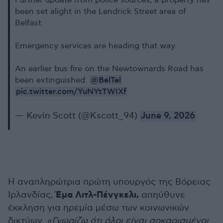
Further update from police sources, a property has
been set alight in the Lendrick Street area of
Belfast.
Emergency services are heading that way.
An earlier bus fire on the Newtownards Road has
@BelTel
been extinguished.
pic.twitter.com/YuNYtTWIXf
— Kevin Scott (@Kscott_94)
June 9, 2026
Η αναπληρώτρια πρώτη υπουργός της Βόρειας
Έμα Λιτλ-Πένγκελι,
Ιρλανδίας,
απηύθυνε
έκκληση για ηρεμία μέσω των κοινωνικών
δικτύων.
«Γνωρίζω ότι όλοι είναι σοκαρισμένοι