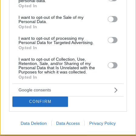
personal data.
grant or deny consent to Google and its third-party tags to
Opted In
δικαστηρίου στο Μπέλφαστ.
use your data for below specified purposes in below Google
consent section.
I want to opt-out of the Sale of my
Χίλαρι
Personal Data.
Ο υπουργός για τη Βόρεια Ιρλανδία,
Opted In
Μπεν,
δήλωσε ότι δεν γνωρίζει την απάντηση
στο «εύλογο ερώτημα» σχετικά με το πώς
I want to opt-out of processing my
Personal Data for Targeted Advertising.
ακριβώς εισήλθε στη χώρα.
Opted In
I want to opt-out of Collection, Use,
Κρις Φιλπ,
Ο σκιώδης υπουργός Εσωτερικών,
Retention, Sale, and/or Sharing of my
Personal Data that Is Unrelated with the
χαρακτήρισε την επίθεση «αποτρόπαιη» και
Purposes for which it was collected.
ζήτησε τη δημοσιοποίηση όλων των στοιχείων
Opted In
για την εθνικότητα και το μεταναστευτικό
Google consents
καθεστώς του υπόπτου.
CONFIRM
Κατά τη διάρκεια της επίθεσης, περαστικοί
επενέβησαν για να σταματήσουν τον δράστη.
Data Deletion
Data Access
Privacy Policy
Μεταξύ αυτών ήταν
ένας άνδρας που
κρατούσε μπαστούνι χέρλινγκ
και χτύπησε τον