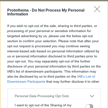
Η Λίβερπουλ δεν ξέχασε τον Ζότα, το πρόσωπό του στο
νέο πούλμαν της ομάδας, δείτε βίντεο
Protothema -
Do Not Process My Personal
Information
πριν 13 λεπτά
Χωρίς ενεργό μέτωπο η φωτιά στο Στεφάνι Κορινθίας,
φέρεται να ξεκίνησε από περιοχή με φωτοβολταϊκά
If you wish to opt-out of the sale, sharing to third parties, or
processing of your personal or sensitive information for
πριν 17 λεπτά
targeted advertising by us, please use the below opt-out
Αντικαταθλιπτικά: Γιατί η διακοπή τους προκαλεί φόβο –
section to confirm your selection. Please note that after your
Πώς θα γίνει σωστά και με ασφάλεια
opt-out request is processed you may continue seeing
πριν 22 λεπτά
interest-based ads based on personal information utilized by
Άλλος για data center; Επενδύσεις €50 δισ. την
us or personal information disclosed to third parties prior to
ερχόμενη δεκαετία
your opt-out. You may separately opt-out of the further
disclosure of your personal information by third parties on the
πριν 24 λεπτά
IAB’s list of downstream participants. This information may
Παρ' ολίγον τραγωδία στη Μαγνησία, «ακυβέρνητο»
also be disclosed by us to third parties on the
IAB’s List of
φορτηγό έκοψε στύλο ηλεκτροδότησης και
Downstream Participants
that may further disclose it to other
προσέκρουσε σε πολυκατοικία
third parties.
πριν 27 λεπτά
Οι ευχές της Κωνσταντίνας Ευρυπίδου στον Φίλιππο
Please note that this website/app uses one or more Google
Personal Data Processing Opt Outs
Μιχόπουλο για τα γενέθλιά του: Κάποιοι άνθρωποι
services and may gather and store information including but
απλώς κάνουν τη ζωή πιο όμορφη
not limited to your visit or usage behaviour. You may click to
I want to opt-out of the Sharing of my