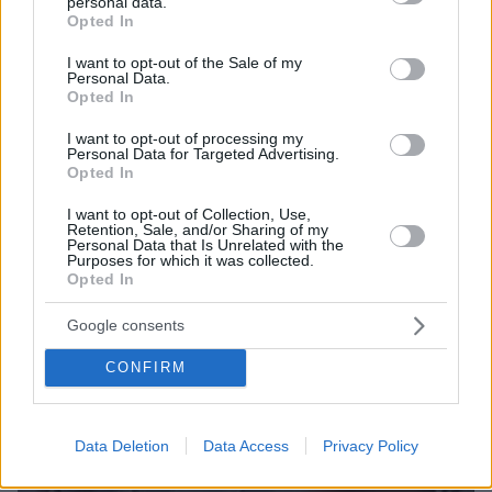
personal data.
grant or deny consent to Google and its third-party tags to
πριν 27 λεπτά
Opted In
use your data for below specified purposes in below Google
Σκέρτσος: «Αναλύσεις της παραλίας» από ΠΑΣΟΚ και
consent section.
ΕΛΑΣ, κάνουν επιλεκτική κοπτοραπτική στατιστικών
I want to opt-out of the Sale of my
Personal Data.
στοιχείων
Opted In
I want to opt-out of processing my
ΔΕΙΤΕ ΟΛΕΣ ΤΙΣ ΕΙΔΗΣΕΙΣ
Personal Data for Targeted Advertising.
Opted In
I want to opt-out of Collection, Use,
Retention, Sale, and/or Sharing of my
ΤΑ ΠΙΟ ΔΗΜΟΦΙΛΗ
Personal Data that Is Unrelated with the
Purposes for which it was collected.
Opted In
Google consents
CONFIRM
Data Deletion
Data Access
Privacy Policy