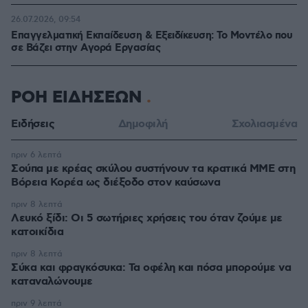
26.07.2026, 09:54
Επαγγελματική Εκπαίδευση & Εξειδίκευση: Το Mοντέλο που
σε Bάζει στην Aγορά Eργασίας
ΡΟΗ ΕΙΔΗΣΕΩΝ
Ειδήσεις
Δημοφιλή
Σχολιασμένα
πριν 6 λεπτά
Σούπα με κρέας σκύλου συστήνουν τα κρατικά ΜΜΕ στη
Βόρεια Κορέα ως διέξοδο στον καύσωνα
πριν 8 λεπτά
Λευκό ξίδι: Οι 5 σωτήριες χρήσεις του όταν ζούμε με
κατοικίδια
πριν 8 λεπτά
Σύκα και φραγκόσυκα: Τα οφέλη και πόσα μπορούμε να
καταναλώνουμε
πριν 9 λεπτά