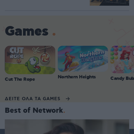
Games
Northern Heights
Candy Bub
Cut The Rope
ΔΕΙΤΕ ΟΛΑ ΤΑ GAMES
Best of Network