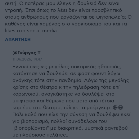
αυτή. Ο πατέρας μου έλεγε η δουλειά δεν είναι
ντροπή. Έτσι όπως το λέει δεν είναι προσβλητικό
στους ανθρώπους που εργάζονται σε ψητοπωλεία; Ο
καθένας είναι χαμένος στο ναρκισσισμό του και τα
likes στα social media.
ΑΠΑΝΤΗΣΗ
@Γιώργος Τ.
11.06.2026, 14:47
Εννοεί πως ως μεγάλος οσκαρικός ηθοποιός,
κατάντησε να δουλεύει σε φαστ φουντ λόγω
ανάγκης τότε στην πανδημία. Λόγω της μεγάλης
κρίσης στα θέατρα κ την τηλεόραση τότε επί
κορωνοιού, αναγκάστηκε να δουλέψει στα
μπιφτέκια και θύμωνε που μετά από τέτοια
καριέρα στο θέατρο, τύλιγε τα μπέργκερ. 😆😆
Πάλι καλά που είχε την σύνεση να δουλέψει εκεί
για βιοπορισμό, πολλοί συνάδελφοι του
"βιοπορίζονται" με διακριτικά, μυστικά ραντεβού
με πλούσιους πελάτες..