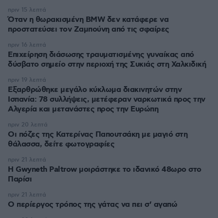
πριν 15 λεπτά
Όταν η θωρακισμένη BMW δεν κατάφερε να
προστατεύσει τον Ζαμπούνη από τις σφαίρες
πριν 16 λεπτά
Επιχείρηση διάσωσης τραυματισμένης γυναίκας από
δύσβατο σημείο στην περιοχή της Συκιάς στη Χαλκιδική
πριν 19 λεπτά
Εξαρθρώθηκε μεγάλο κύκλωμα διακινητών στην
Ισπανία: 78 συλλήψεις, μετέφεραν ναρκωτικά προς την
Αλγερία και μετανάστες προς την Ευρώπη
πριν 20 λεπτά
Οι πόζες της Κατερίνας Παπουτσάκη με μαγιό στη
θάλασσα, δείτε φωτογραφίες
πριν 21 λεπτά
Η Gwyneth Paltrow μοιράστηκε το ιδανικό 48ωρο στο
Παρίσι
πριν 21 λεπτά
Ο περίεργος τρόπος της γάτας να πει σ’ αγαπώ