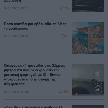
Ζαμπούνη
24
07.08.2026, 10:33
Πόσο κοστίζει μία εβδομάδα σε βίλες
- παράδεισους
21
07.08.2026, 09:43
Οικογενειακή τραγωδία στις Σέρρες,
μητέρα και γιος οι νεκροί από την
μετωπική φορτηγού με ΙΧ - Βίντεο
ντοκουμέντο από τη στιγμή της
σύγκρουσης
362
07.08.2026, 09:58
Loaded
:
100.00%
«Δεν θα με κυριεύσει ο φόβος»: Ο