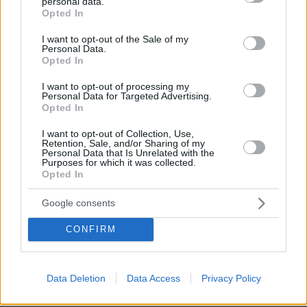
personal data.
grant or deny consent to Google and its third-party tags to
Opted In
use your data for below specified purposes in below Google
...
consent section.
I want to opt-out of the Sale of my
11.06.2026, 00:58
Personal Data.
Opted In
Δεν μπορώ να καταλάβω γιατί πρέπει να είσαι
"καημένος" αν κάνεις μια δουλειά. Εφόσον η αμοιβή
I want to opt-out of processing my
είναι καλή για το επίπεδο γνώσεων και την κούραση
Personal Data for Targeted Advertising.
Opted In
που προκαλεί, τότε είναι καλή, αλλά είναι σαφώς
χειρότερο να κάθεσαι και να τρως έτοιμα ή δανεικά
I want to opt-out of Collection, Use,
λεφτά...
Retention, Sale, and/or Sharing of my
Personal Data that Is Unrelated with the
ΑΠΑΝΤΗΣΗ
Purposes for which it was collected.
Opted In
Σε κοιτούσαν
Google consents
11.06.2026, 00:48
γτ προφανώς δεν μπορούσες να τυλίξεις ενα
CONFIRM
μπέργκερ, μπούφο.
ΑΠΑΝΤΗΣΗ
Data Deletion
Data Access
Privacy Policy