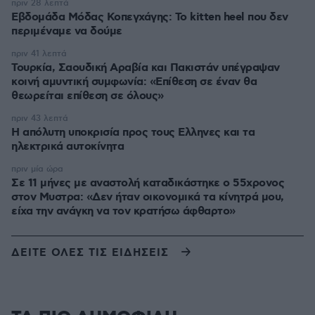
πριν 28 λεπτά
Εβδομάδα Μόδας Κοπεγχάγης: Το kitten heel που δεν
περιμέναμε να δούμε
πριν 41 λεπτά
Τουρκία, Σαουδική Αραβία και Πακιστάν υπέγραψαν
κοινή αμυντική συμφωνία: «Επίθεση σε έναν θα
θεωρείται επίθεση σε όλους»
πριν 43 λεπτά
Η απόλυτη υποκρισία προς τους Ελληνες και τα
ηλεκτρικά αυτοκίνητα
πριν μία ώρα
Σε 11 μήνες με αναστολή καταδικάστηκε ο 55χρονος
στον Μυστρα: «Δεν ήταν οικονομικά τα κίνητρά μου,
είχα την ανάγκη να τον κρατήσω άφθαρτο»
ΔΕΙΤΕ ΟΛΕΣ ΤΙΣ ΕΙΔΗΣΕΙΣ