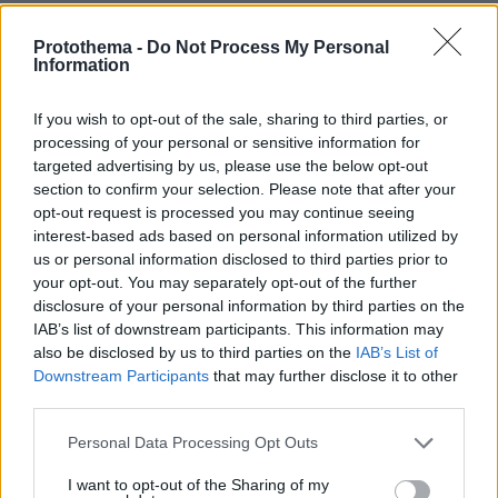
ΑΠΑΝΤΗΣΗ
Protothema -
Do Not Process My Personal
Information
If you wish to opt-out of the sale, sharing to third parties, or
Σιγα, ρε μεγαλε,
processing of your personal or sensitive information for
11.06.2026, 07:27
targeted advertising by us, please use the below opt-out
μην σε αναγνωριζε και σε συμπονουσε κιολας ο καθε
section to confirm your selection. Please note that after your
καημενος...
opt-out request is processed you may continue seeing
interest-based ads based on personal information utilized by
ΑΠΑΝΤΗΣΗ
us or personal information disclosed to third parties prior to
your opt-out. You may separately opt-out of the further
giorgos
disclosure of your personal information by third parties on the
IAB’s list of downstream participants. This information may
11.06.2026, 06:27
also be disclosed by us to third parties on the
IAB’s List of
Συνδέουμε την τηλεοπτική αναγνωρισιμότητα με τα
Downstream Participants
that may further disclose it to other
χρήματα, αλλά αυτό είναι εντελώς μαγική εικόνα.
third parties.
Μπορεί κάλλιστα να πληρώνεται με τον κατώτατο ένα
άτομο που είναι "διάσημο" γατί συμμετέχει σε μια
Please note that this website/app uses one or more Google
Personal Data Processing Opt Outs
σειρά ή εκπομπή.
services and may gather and store information including but
not limited to your visit or usage behaviour. You may click to
I want to opt-out of the Sharing of my
ΑΠΑΝΤΗΣΗ