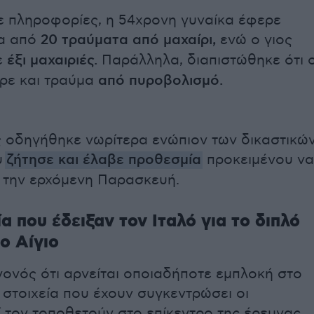
 πληροφορίες, η 54χρονη γυναίκα έφερε
α από
20 τραύματα από μαχαίρι,
ενώ ο γιος
ε
έξι μαχαιριές.
Παράλληλα, διαπιστώθηκε ότι 
ρε και τραύμα
από πυροβολισμό.
 οδηγήθηκε νωρίτερα ενώπιον των δικαστικώ
υ
ζήτησε και έλαβε προθεσμία
προκειμένου να
 την ερχόμενη Παρασκευή.
ία που έδειξαν τον Ιταλό για το διπλό
ο Αίγιο
ονός ότι αρνείται οποιαδήποτε εμπλοκή στο
 στοιχεία που έχουν συγκεντρώσει οι
 τον τοποθετούν στο επίκεντρο της έρευνας.