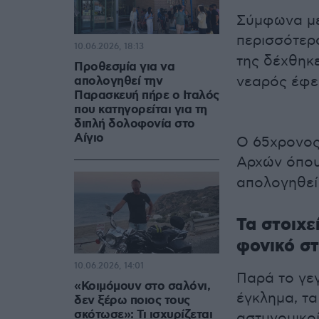
Σύμφωνα με
περισσότερ
10.06.2026, 18:13
της δέχθηκ
Προθεσμία για να
νεαρός έφε
απολογηθεί την
Παρασκευή πήρε ο Ιταλός
που κατηγορείται για τη
διπλή δολοφονία στο
Αίγιο
Ο 65χρονος
Αρχών όπο
απολογηθεί
Τα στοιχε
φονικό στ
10.06.2026, 14:01
Παρά το γεγ
«Κοιμόμουν στο σαλόνι,
έγκλημα, τα
δεν ξέρω ποιος τους
σκότωσε»: Τι ισχυρίζεται
αστυνομικοί