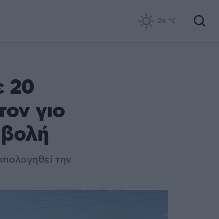
26
°C
ε 20
τον γιο
 βολή
απολογηθεί την