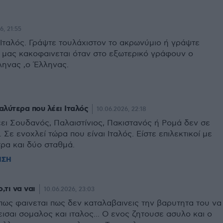
6, 21:55
, Ιταλός. Γράψτε τουλάχιστον το ακρωνύμιο ή γράψτε
 μας κακοφαινεται όταν στο εξωτερικό γράφουν ο
ληνας ,ο Έλληνας.
αλύτερα που λέει Ιταλός
10.06.2026, 22:18
ει Σουδανός, Παλαιστίνιος, Πακιστανός ή Ρομά δεν σε
. Σε ενοχλεί τώρα που είναι Ιταλός. Είστε επιλεκτικοί με
ρα και δύο σταθμά.
ΗΣΗ
ο,τι να ναι
10.06.2026, 23:03
πως φαινεται πως δεν καταλαβαινεις την βαρυτητα του να
εισαι σομαλος και ιταλος... Ο ενος ζητουσε ασυλο και ο