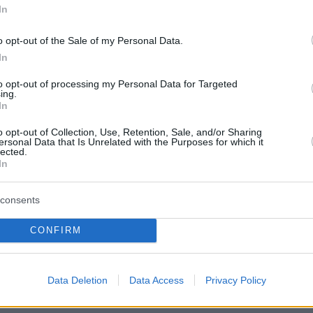
αρύτητα αποδίδεται και
στις αντιφάσεις
που,
In
 αστυνομικές πηγές, παρουσίασε στις
του. Αρχικά υποστήριξε ότι η 54χρονη και ο
o opt-out of the Sale of my Personal Data.
χαν προγραμματισμένο ραντεβού με γιατρό στι
In
ωί, ενώ στη συνέχεια ανέφερε ότι είχε αρκετή
to opt-out of processing my Personal Data for Targeted
ing.
 ακούσει και σηκώθηκε για να δει τι
In
Παράλληλα, ισχυρίστηκε ότι δεν άκουσε ούτε
o opt-out of Collection, Use, Retention, Sale, and/or Sharing
 πυροβολισμό.
ersonal Data that Is Unrelated with the Purposes for which it
lected.
In
ές εξετάζουν επίσης
τις αμυχέ
ς που
αν στα χέρια του κατηγορούμενου, καθώς και
consents
λικό που βρέθηκε κάτω από τα νύχια της
CONFIRM
Data Deletion
Data Access
Privacy Policy
protothema.gr στο Google News
το
και μάθετε πρώτοι
εις