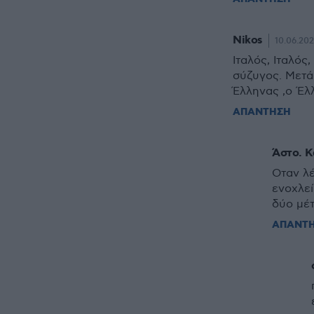
Nikos
10.06.202
Ιταλός, Ιταλός
σύζυγος. Μετά
Έλληνας ,ο Έλ
ΑΠΑΝΤΗΣΗ
Άστο. Κ
Οταν λέ
ενοχλεί
δύο μέτ
ΑΠΑΝΤ