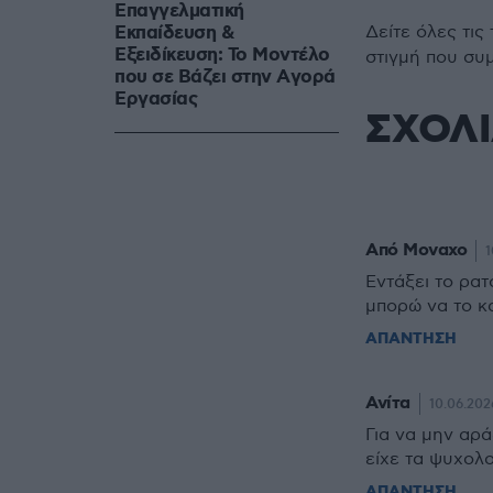
Επαγγελματική
Εκπαίδευση &
Δείτε όλες τις
Εξειδίκευση: Το Mοντέλο
στιγμή που συ
που σε Bάζει στην Aγορά
Eργασίας
ΣΧΟΛ
Από Μοναχο
1
Εντάξει το ρα
μπορώ να το 
ΑΠΑΝΤΗΣΗ
Ανίτα
10.06.2026
Για να μην αράξ
είχε τα ψυχολ
ΑΠΑΝΤΗΣΗ