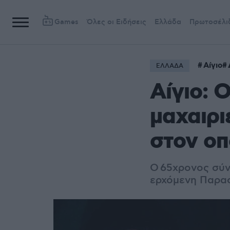
Games
Όλες οι Ειδήσεις
Ελλάδα
Πρωτοσέλι
Αίγιο
ΕΛΛΑΔΑ
Αίγιο: 
μαχαιριέ
στον οπ
Ο 65χρονος σύν
ερχόμενη Παρασ