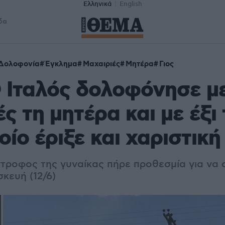
Ελληνικά
English
δα
Δολοφονία
Έγκλημα
Μαχαιριές
Μητέρα
Γιος
Ο Ιταλός δολοφόνησε μ
ς τη μητέρα και με έξι 
οίο έριξε και χαριστική
τροφος της γυναίκας πήρε προθεσμία για να 
κευή (12/6)