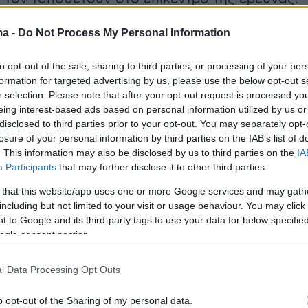
τοψία στον χώρο διαπιστώθηκε ότι δεν
ma -
Do Not Process My Personal Information
η παραβίασης στην κατοικία, γεγονός που
ο ενδεχόμενο το φονικό να διαπράχθηκε από
to opt-out of the sale, sharing to third parties, or processing of your per
υ βρισκόταν ήδη μέσα στο σπίτι.
formation for targeted advertising by us, please use the below opt-out s
r selection. Please note that after your opt-out request is processed y
eing interest-based ads based on personal information utilized by us or
ρκεια των ερευνών εντοπίστηκε στην αυλή έν
disclosed to third parties prior to your opt-out. You may separately opt-
ένο εσώρουχο με ίχνη που φέρεται να
losure of your personal information by third parties on the IAB’s list of
υν σε
αίμα,
ενώ οι αστυνομικοί παρατήρησαν
. This information may also be disclosed by us to third parties on the
IA
Participants
that may further disclose it to other third parties.
 οινοπνεύματος στον 65χρονο. Αν και αρχικά
ότι ίσως είχε καταναλώσει αλκοόλ, η εικόνα
 that this website/app uses one or more Google services and may gath
including but not limited to your visit or usage behaviour. You may click 
έπεμπε σε μέθη. Οι Αρχές εξετάζουν το
 to Google and its third-party tags to use your data for below specifi
 να χρησιμοποίησε οινόπνευμα για να
ogle consent section.
α χέρια ή άλλα σημεία του σώματός του.
l Data Processing Opt Outs
o opt-out of the Sharing of my personal data.