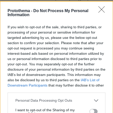
επιστημών και επιστημών υγείας. Κατά
συνέπεια, στους 12.023 εργαζομένους σίγουρα
Protothema -
Do Not Process My Personal
θα βρούμε πτυχία και ειδικότητες αντίστοιχες
Information
με τους προαναφερθέντες κλάδους, αλλά
If you wish to opt-out of the sale, sharing to third parties, or
επειδή η έρευνα χαρακτηρίζεται και από
processing of your personal or sensitive information for
έντονη διεπιστημονικότητα, εδώ οι απόφοιτοι
targeted advertising by us, please use the below opt-out
μπορεί να προέρχονται από το Μαθηματικό και
section to confirm your selection. Please note that after your
το Φυσικό, ως την Κοινωνιολογία και την
opt-out request is processed you may continue seeing
interest-based ads based on personal information utilized by
Εργοθεραπεία».
us or personal information disclosed to third parties prior to
your opt-out. You may separately opt-out of the further
Πώς επιλέγουμε τον κλάδο που θα ασχοληθούμε
disclosure of your personal information by third parties on the
IAB’s list of downstream participants. This information may
Όσον αφορά την συμβουλή του που δίνει στους
also be disclosed by us to third parties on the
IAB’s List of
υποψηφίους, αλλά και τα κριτήρια επιλογής
Downstream Participants
that may further disclose it to other
ενός επαγγέλματος ο Δρ Ταουσάνης
third parties.
σημειώνει:
«Αυτό που έχει σημασία και που
Please note that this website/app uses one or more Google
Personal Data Processing Opt Outs
συχνά υπογραμμίζουμε και στον
services and may gather and store information including but
επαγγελματικό προσανατολισμό, είναι πως
not limited to your visit or usage behaviour. You may click to
I want to opt-out of the Sharing of my