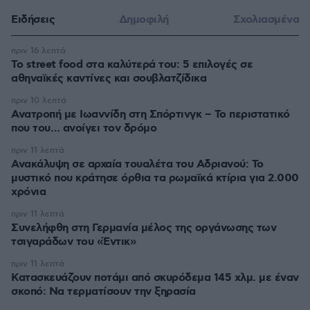
Ειδήσεις
Δημοφιλή
Σχολιασμένα
πριν 16 λεπτά
Το street food στα καλύτερά του: 5 επιλογές σε
αθηναϊκές καντίνες και σουβλατζίδικα
πριν 10 λεπτά
Ανατροπή με Ιωαννίδη στη Σπόρτινγκ – Το περιστατικό
που του… ανοίγει τον δρόμο
πριν 11 λεπτά
Ανακάλυψη σε αρχαία τουαλέτα του Αδριανού: Το
μυστικό που κράτησε όρθια τα ρωμαϊκά κτίρια για 2.000
χρόνια
πριν 11 λεπτά
Συνελήφθη στη Γερμανία μέλος της οργάνωσης των
τσιγαράδων του «Έντικ»
πριν 11 λεπτά
Κατασκευάζουν ποτάμι από σκυρόδεμα 145 χλμ. με έναν
σκοπό: Να τερματίσουν την ξηρασία