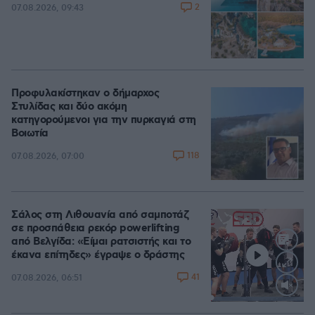
2
07.08.2026, 09:43
Προφυλακίστηκαν ο δήμαρχος
Στυλίδας και δύο ακόμη
κατηγορούμενοι για την πυρκαγιά στη
Βοιωτία
118
07.08.2026, 07:00
Σάλος στη Λιθουανία από σαμποτάζ
σε προσπάθεια ρεκόρ powerlifting
από Βελγίδα: «Είμαι ρατσιστής και το
έκανα επίτηδες» έγραψε ο δράστης
41
07.08.2026, 06:51
Loaded
:
100.00%