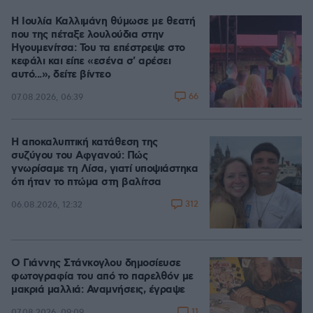
Η Ιουλία Καλλιμάνη θύμωσε με θεατή
που της πέταξε λουλούδια στην
Ηγουμενίτσα: Του τα επέστρεψε στο
κεφάλι και είπε «εσένα σ' αρέσει
αυτό...», δείτε βίντεο
66
07.08.2026, 06:39
Η αποκαλυπτική κατάθεση της
συζύγου του Αφγανού: Πώς
γνωρίσαμε τη Λίσα, γιατί υποψιάστηκα
ότι ήταν το πτώμα στη βαλίτσα
312
06.08.2026, 12:32
Ο Γιάννης Στάνκογλου δημοσίευσε
φωτογραφία του από το παρελθόν με
μακριά μαλλιά: Αναμνήσεις, έγραψε
11
07.08.2026, 09:09