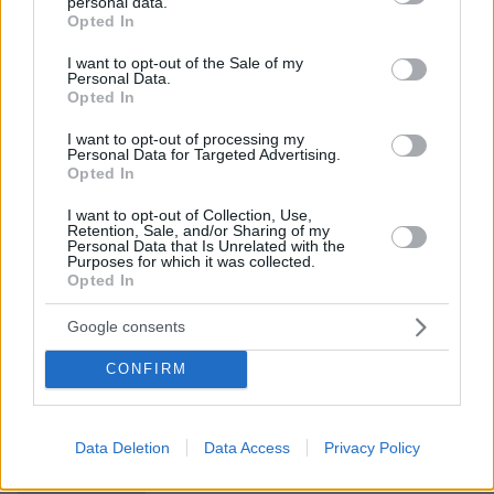
personal data.
grant or deny consent to Google and its third-party tags to
πράγματι οι οικονομικές απολαβές και η
Opted In
use your data for below specified purposes in below Google
απασχολησιμότητα ενός κλάδου είναι μια
consent section.
I want to opt-out of the Sale of my
σημαντική παράμετρος είτε στο
Personal Data.
μηχανογραφικό
, είτε στην επιλογή ενός
Opted In
μεταπτυχιακού. Ωστόσο, επειδή η αγορά
I want to opt-out of processing my
εργασίας είναι τρομερά δυναμική, το πλέον
Personal Data for Targeted Advertising.
Opted In
σταθερό και διαχρονικό κριτήριο δεν παύει να
είναι τα επαγγελματικά μου ενδιαφέροντα και
I want to opt-out of Collection, Use,
Retention, Sale, and/or Sharing of my
φυσικά και η αγάπη μου για κάποιο κλάδο
Personal Data that Is Unrelated with the
Purposes for which it was collected.
εργασίας ή επιστημονικό αντικείμενο»
.
Opted In
Google consents
CONFIRM
protothema.gr στο Google News
Ακολουθήστε το
και μάθετε πρώτοι όλες τις ειδήσεις
Data Deletion
Data Access
Privacy Policy
Ειδήσεις
Δείτε όλες τις τελευταίες
από την Ελλάδα
και τον Κόσμο, τη στιγμή που συμβαίνουν, στο