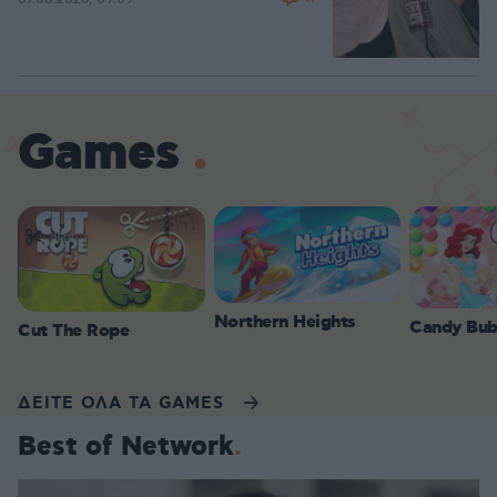
Games
Northern Heights
Candy Bub
Cut The Rope
ΔΕΙΤΕ ΟΛΑ ΤΑ GAMES
Best of Network